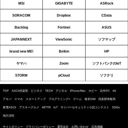
MSI
GIGABYTE
ASRock
SORACOM
Dropbox
CData
Backlog
Fortinet
ASUS
JAPANNEXT
ViewSonic
ソフマップ
brand new ME!
Belkin
HP
ヤマハ
Zoom
ソフトバンクのIoT
STORM
pCloud
ソフクリ
TOP
ASCII倶楽部
ビジネス
TECH
デジタル
iPhone/Mac
ホビー
自作PC
AV
アキバ
スマホ
スタートアップ
プログラミング+
ゲーム
格安SIM
倶楽部情報局
家電ASCII
アスキーグルメ
MITTR
IoT
サイバーセキュリティ小説コンテスト
SDGs
地方活性
サイトポリシー
プライバシーポリシー
運営会社
お問い合わせ
広告掲載