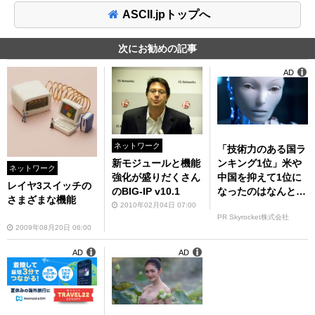
ASCII.jpトップへ
次にお勧めの記事
AD
ネットワーク
「技術力のある国ラ
ンキング1位」米や
新モジュールと機能
ネットワーク
中国を抑えて1位に
強化が盛りだくさん
レイヤ3スイッチの
なったのはなんと…
のBIG-IP v10.1
さまざまな機能
2010年02月04日 07:00
PR Skyrocket株式会社
2009年08月20日 06:00
AD
AD