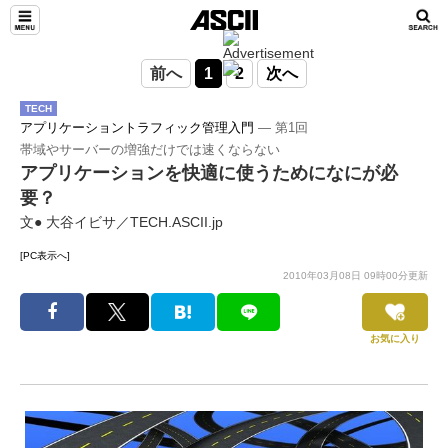
前へ
1
2
次へ
TECH
アプリケーショントラフィック管理入門
― 第1回
帯域やサーバーの増強だけでは速くならない
アプリケーションを快適に使うためになにが必
要？
文● 大谷イビサ／TECH.ASCII.jp
[PC表示へ]
2010年03月08日 09時00分更新
お気に入り