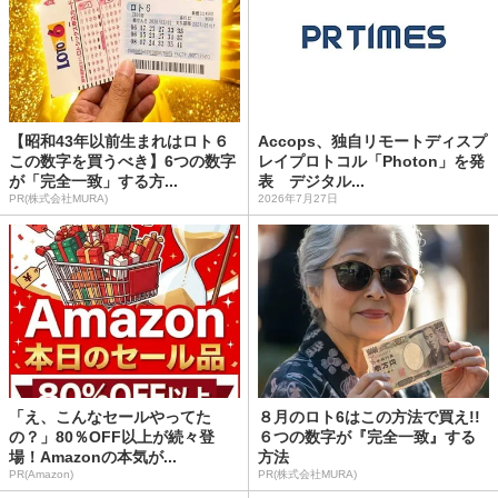
【昭和43年以前生まれはロト６
Accops、独自リモートディスプ
この数字を買うべき】6つの数字
レイプロトコル「Photon」を発
が「完全一致」する方...
表 デジタル...
PR(株式会社MURA)
2026年7月27日
「え、こんなセールやってた
８月のロト6はこの方法で買え!!
の？」80％OFF以上が続々登
６つの数字が『完全一致』する
場！Amazonの本気が...
方法
PR(Amazon)
PR(株式会社MURA)