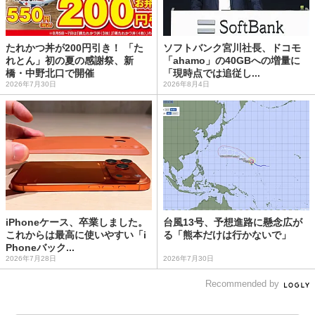
たれかつ丼が200円引き！ 「た
ソフトバンク宮川社長、ドコモ
れとん」初の夏の感謝祭、新
「ahamo」の40GBへの増量に
橋・中野北口で開催
「現時点では追従し...
2026年7月30日
2026年8月4日
iPhoneケース、卒業しました。
台風13号、予想進路に懸念広が
これからは最高に使いやすい「i
る「熊本だけは行かないで」
Phoneバック...
2026年7月28日
2026年7月30日
Recommended by