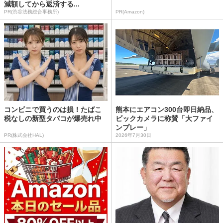
減額してから返済する...
PR(渋谷法務総合事務所)
PR(Amazon)
コンビニで買うのは損！たばこ
熊本にエアコン300台即日納品、
税なしの新型タバコが爆売れ中
ビックカメラに称賛「大ファイ
ンプレー」
PR(株式会社HAL)
2026年7月30日