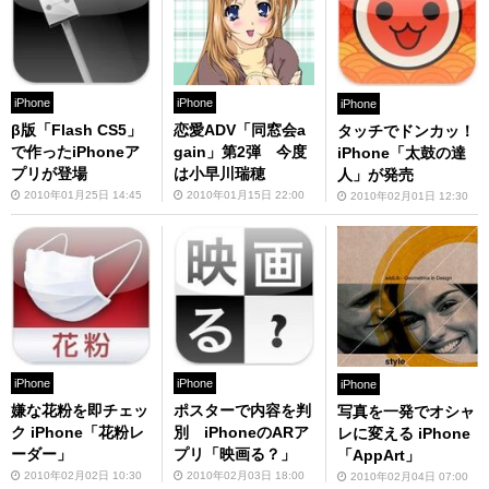
iPhone
iPhone
iPhone
β版「Flash CS5」
恋愛ADV「同窓会a
タッチでドンカッ！
で作ったiPhoneア
gain」第2弾 今度
iPhone「太鼓の達
プリが登場
は小早川瑞穂
人」が発売
2010年01月25日 14:45
2010年01月15日 22:00
2010年02月01日 12:30
iPhone
iPhone
iPhone
嫌な花粉を即チェッ
ポスターで内容を判
写真を一発でオシャ
ク iPhone「花粉レ
別 iPhoneのARア
レに変える iPhone
ーダー」
プリ「映画る？」
「AppArt」
2010年02月02日 10:30
2010年02月03日 18:00
2010年02月04日 07:00