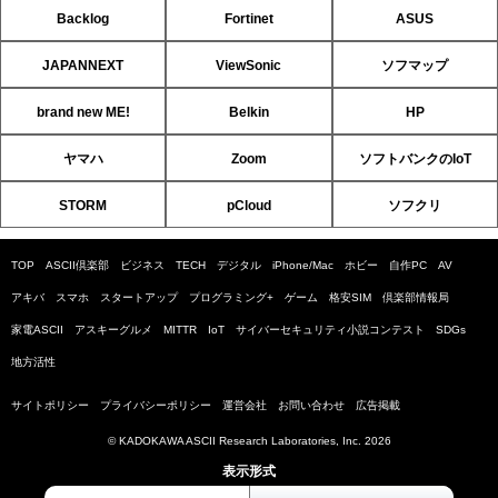
Backlog
Fortinet
ASUS
JAPANNEXT
ViewSonic
ソフマップ
brand new ME!
Belkin
HP
ヤマハ
Zoom
ソフトバンクのIoT
STORM
pCloud
ソフクリ
TOP
ASCII倶楽部
ビジネス
TECH
デジタル
iPhone/Mac
ホビー
自作PC
AV
アキバ
スマホ
スタートアップ
プログラミング+
ゲーム
格安SIM
倶楽部情報局
家電ASCII
アスキーグルメ
MITTR
IoT
サイバーセキュリティ小説コンテスト
SDGs
地方活性
サイトポリシー
プライバシーポリシー
運営会社
お問い合わせ
広告掲載
© KADOKAWA ASCII Research Laboratories, Inc. 2026
表示形式