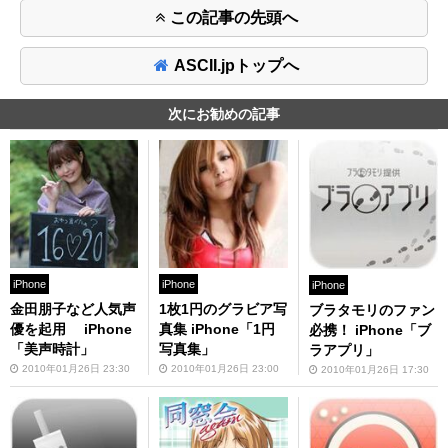
この記事の先頭へ
ASCII.jpトップへ
次にお勧めの記事
iPhone
iPhone
iPhone
金田朋子など人気声
1枚1円のグラビア写
ブラタモリのファン
優を起用 iPhone
真集 iPhone「1円
必携！ iPhone「ブ
「美声時計」
写真集」
ラアプリ」
2010年01月26日 23:30
2010年01月26日 23:00
2010年01月26日 17:30