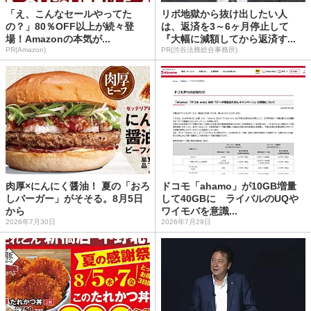
「え、こんなセールやってた
リボ地獄から抜け出したい人
の？」80％OFF以上が続々登
は、返済を3～6ヶ月停止して
場！Amazonの本気が...
『大幅に減額してから返済す...
PR(Amazon)
PR(渋谷法務総合事務所)
肉厚×にんにく醤油！ 夏の「おろ
ドコモ「ahamo」が10GB増量
しバーガー」がそそる。8月5日
して40GBに ライバルのUQや
から
ワイモバを意識...
2026年7月30日
2026年7月29日