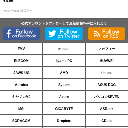
4食品
PR Skyrocket株式会社
公式アカウントをフォローして最新情報を手に入れよう
FMV
mouse
マカフィー
ELECOM
iiyama PC
HUAWEI
JAWS-UG
AMD
kintone
Acrobat
Sycom
ASUS ROG
キヤノンMJ
Azure
パソコンSEVEN
MSI
GIGABYTE
ASRock
SORACOM
Dropbox
CData