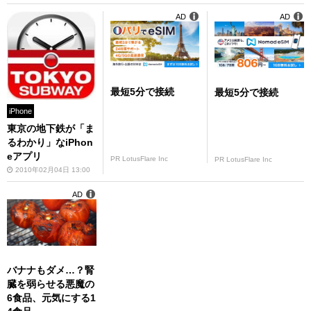
AD
AD
最短5分で接続
最短5分で接続
iPhone
東京の地下鉄が「ま
るわかり」なiPhon
eアプリ
PR LotusFlare Inc
PR LotusFlare Inc
2010年02月04日 13:00
AD
バナナもダメ…？腎
臓を弱らせる悪魔の
6食品、元気にする1