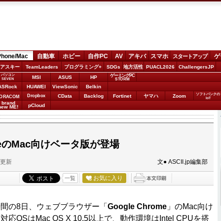
Phone/Mac
自動車
ホビー
自作PC
AV
アキバ
スマホ
ゲ
スタートアップ
アスキー
TeamLeaders
プログラミング+
SDGs
地方活性
PUACL2026
ChallengersJP
パソコン
ゲーミングPC
MSI
ASUS
HP
STORM
SEVEN
ASRock
HUAWEI
ViewSonic
Belkin
ソフトバンクの
Dropbox
CData
Backlog
Fortinet
ヤマハ
Zoom
ORACOM
IoT
brand
pCloud
new ME!
romeのMac向けベータ版が登場
分更新
文● ASCII.jp編集部
お気に入り
一覧
間の8日、ウェブブラウザー「
Google Chrome
」のMac向け
SはMac OS X 10.5以上で、動作環境はIntel CPUを搭