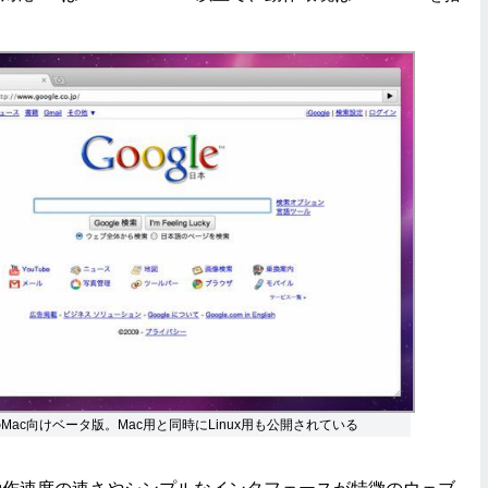
omeのMac向けベータ版。Mac用と同時にLinux用も公開されている