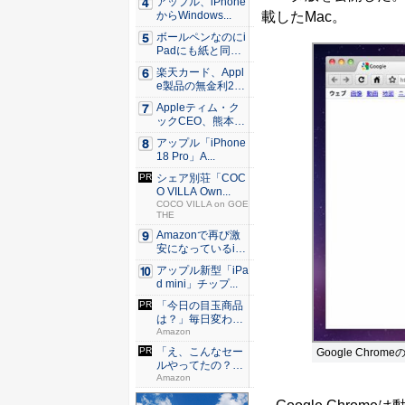
アップル、iPhone
載したMac。
からWindows...
ボールペンなのにi
Padにも紙と同じ
滑ら...
楽天カード、Appl
e製品の無金利24
回...
Appleティム・ク
ックCEO、熊本に
支...
アップル「iPhone
18 Pro」A...
シェア別荘「COC
O VILLA Own...
COCO VILLA on GOE
THE
Amazonで再び激
安になっているiP
h...
アップル新型「iPa
d mini」チップ...
「今日の目玉商品
は？」毎日変わる
Amaz...
Amazon
「え、こんなセー
Google Chr
ルやってたの？」
80％O...
Amazon