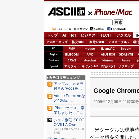
ASCII.jp
iPhone/Mac
トップ
AI
IoT
ビジネス
TECH
デジタル
i
アスキーキッズ
格安SIM
家電ASCII
アスキーグルメ
週刊
FMV
mouse
iiyamaPC
Sycom
PC
ELECOM
AMD
ASUS ROG
Digital
GIGABYTE
JAWS
Acrobat
kintone
Azure
Business
S
JAPANNEXT
マカフィー
キヤノンMJ
ソフマップ
Special
アップル、カメラ
付きAirPodsを年
Google Ch
内...
Adobe Premiereな
ど4製品、...
2009年12月09日 11時30
iPhoneケース、卒
業しました。これ
か...
シェア別荘「COC
O VILLA Own...
米グーグルは現地時
COCO VILLA on GOE
THE
ベータ版を公開した。対応O