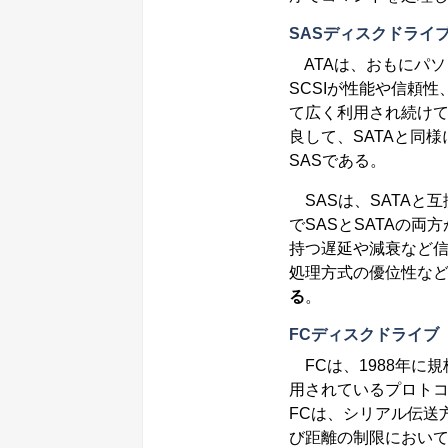
SASディスクドライ
ATAは、おもにパ
SCSIが性能や信頼
て広く利用され続けて
良して、SATAと同
SASである。
SASは、SATAと
でSASとSATAの両
持つ遅延や減衰など
処理方式の優位性な
る
。
FCディスクドライブ
FCは、1988年に
用されているプロトコ
FCは、シリアル伝送
び距離の制限においてS