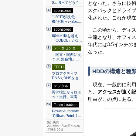
となった。さらに技
SaaSってどう!?…
スクパックとドライ
sponsored
“120TB消失危
化された。これが現在
機”を救ったBox…
この頃から、ディス
sponsored
60年の時を超え
主流となり、オフィス
「COBOL」がG…
年代には3.5インチ
データセンター
なった。
「関東・関西に次
ぐDC集積地」…
TECH
HDDの構造と種
プロアクティブ
DNSでDNSをセ…
現在、一般的に利用さ
デジタル
と、
アクセスが速く
異常検知からロボ
ット走行、車両…
理由がこの点にある
Team Leaders
Power Automate
でSharePointリ…
集計期間：
2026年07月30日~2026
年08月05日