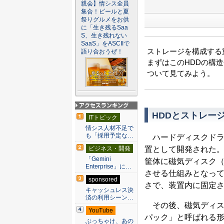
親会】情シス全員
集合！ビールと夏
祭りグルメをお供
に「生き残るSaa
S、生き残れない
SaaS」をASCIIで
ストレージを構成する
語り合おうぜ！
まずはこのHDDの構造
ついて見てみよう。
アクセスランキン
HDDとストレー
ITトピック
グ
情シス人材不足で
も「採用予定な…
ハードディスクドライ
置として開発された
ビジネス・開発
「Gemini
筐体に磁気ディスク
Enterprise」に…
させる仕組みとなって
sponsored
さで、装置内に固定
キャッシュレス決
済の利用シーン…
その後、磁気ディス
YouTube
パック」と呼ばれる
ぶっちゃけ、あの