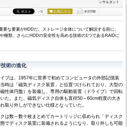
ンサルタント
お気に入り
一覧
重要な要素がHDDだ。ストレージ全体について解説する前に、
や種類、さらにHDDの安全性を高める技術の1つであるRAIDに
ジ技術の進化
ブは、1957年に世界で初めてコンピュータの外部記憶装
。当時は「磁気ディスク装置」と位置づけられており、大型の
（磁性体円盤）を装備し、専用の駆動装置（ドライブ）で回転
いた。また、磁気ディスク自体も直径50～60cm程度の大き
され取り外しができない仕様となっていた。
クは数～数十枚まとめてカートリッジに収められ「ディスク
形態でディスク装置に装備されるようになり、取り外しも可能