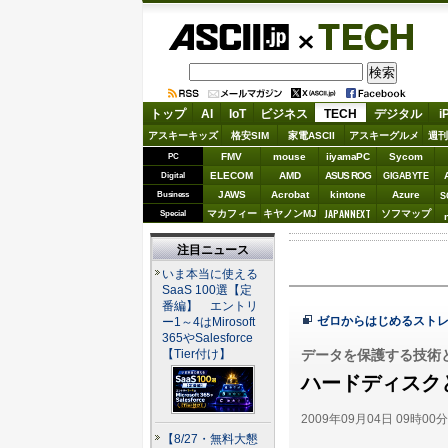
ASCII.jp
TECH
トップ
AI
IoT
ビジネス
TECH
デジタル
i
アスキーキッズ
格安SIM
家電ASCII
アスキーグルメ
週刊
FMV
mouse
iiyamaPC
Sycom
PC
ELECOM
AMD
ASUS ROG
Digital
GIGABYTE
JAWS
Acrobat
kintone
Azure
Business
S
JAPANNEXT
マカフィー
キヤノンMJ
ソフマップ
Special
注目ニュース
いま本当に使える
SaaS 100選【定
番編】 エントリ
ゼロからはじめるスト
ー1～4はMirosoft
365やSalesforce
データを保護する技術
【Tier付け】
ハードディスクと
2009年09月04日 09時00
【8/27・無料大懇