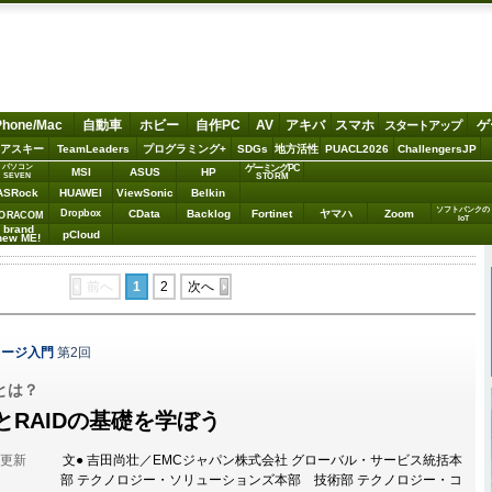
Phone/Mac
自動車
ホビー
自作PC
AV
アキバ
スマホ
ゲ
スタートアップ
アスキー
TeamLeaders
プログラミング+
SDGs
地方活性
PUACL2026
ChallengersJP
パソコン
ゲーミングPC
MSI
ASUS
HP
STORM
SEVEN
ASRock
HUAWEI
ViewSonic
Belkin
ソフトバンクの
Dropbox
CData
Backlog
Fortinet
ヤマハ
Zoom
ORACOM
IoT
brand
pCloud
new ME!
前へ
1
2
次へ
レージ入門
第2回
とは？
RAIDの基礎を学ぼう
分更新
文● 吉田尚壮／EMCジャパン株式会社 グローバル・サービス統括本
部 テクノロジー・ソリューションズ本部 技術部 テクノロジー・コ