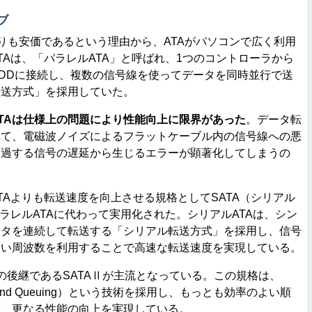
ブ
Iよりも安価であるという理由から、ATAがパソコンで広く利用
TAは、「パラレルATA」と呼ばれ、1つのコントローラから
DDに接続し、複数の信号線を使ってデータを同時並行で送
転送方式」を採用していた。
TAは仕様上の問題により性能向上に限界があった
。データ転
れて、電磁波ノイズによるフラットケーブル内の信号線への悪
通過する信号の遅延から生じるエラーが顕著化してしまうの
Aよりも転送速度を向上させる規格としてSATA（シリアル
パラレルATAに代わって実用化された。シリアルATAは、シン
ータを連続して転送する「シリアル転送方式」を採用し、信号
高い周波数を利用することで高速な転送速度を実現している。
の後継であるSATAⅡが主流となっている。この規格は、
ommand Queuing）という技術を採用し、もっとも効率のよい順
し、更なる性能の向上を実現している。