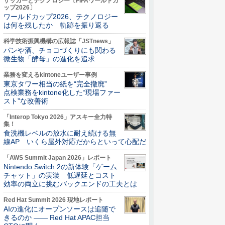
サッカーとテクノロジー〔FIFAワールドカ
ップ2026〕
ワールドカップ2026、テクノロジー
は何を残したか 軌跡を振り返る
科学技術振興機構の広報誌「JSTnews」
パンや酒、チョコづくりにも関わる
微生物「酵母」の進化を追求
業務を変えるkintoneユーザー事例
東京タワー相当の紙を“完全撤廃”
点検業務をkintone化した“現場ファー
スト”な改善術
「Interop Tokyo 2026」アスキー全力特
集！
食洗機レベルの放水に耐え続ける無
線AP いくら屋外対応だからといって心配だ
「AWS Summit Japan 2026」レポート
Nintendo Switch 2の新体験「ゲーム
チャット」の実装 低遅延とコスト
効率の両立に挑むバックエンドの工夫とは
Red Hat Summit 2026 現地レポート
AIの進化にオープンソースは追随で
きるのか ―― Red Hat APAC担当