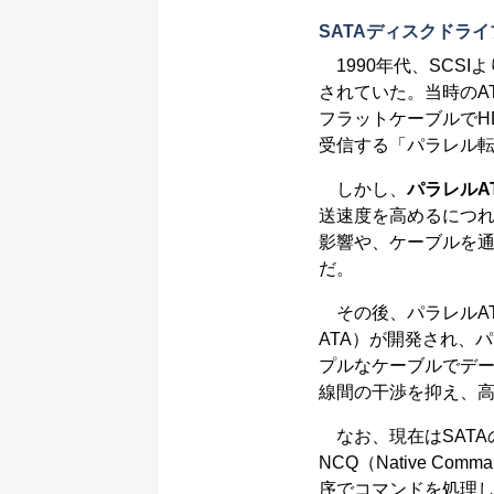
SATAディスクドライ
1990年代、SCS
されていた。当時のA
フラットケーブルでH
受信する「パラレル
しかし、
パラレルA
送速度を高めるにつ
影響や、ケーブルを
だ。
その後、パラレルAT
ATA）が開発され、
プルなケーブルでデ
線間の干渉を抑え、
なお、現在はSATA
NCQ（Native C
序でコマンドを処理