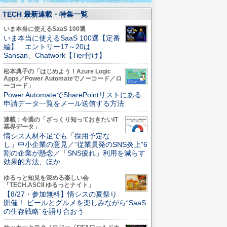
TECH 最新連載・特集一覧
いま本当に使えるSaaS 100選
いま本当に使えるSaaS 100選【定番
編】 エントリー17～20は
Sansan、Chatwork【Tier付け】
松本典子の「はじめよう！Azure Logic
Apps／Power Automateでノーコード／ロ
ーコード」
Power AutomateでSharePointリストにある
申請データ一覧をメール送信する方法
連載：今週の「ざっくり知っておきたいIT
業界データ」
情シス人材不足でも「採用予定な
し」中小企業の意見／“従業員発のSNS炎上”6
割の企業が懸念／「SNS疲れ」利用を減らす
効果的方法、ほか
ゆるっと知見を深める楽しい会
「TECH.ASCII ゆるっとナイト」
【8/27・参加無料】情シスの夏祭り
開催！ ビールとグルメを楽しみながら“SaaS
の生存戦略”を語り合おう