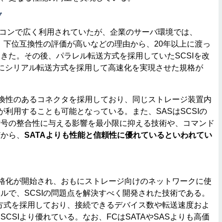
ブ
ソコンで広く利用されていたが、企業のサーバ環境では、
性、下位互換性の評価が高いなどの理由から、20年以上に渡っ
きた。その後、パラレル転送方式を採用していたSCSIを改
様にシリアル転送方式を採用して高速化を実現させた規格が
互換性のあるコネクタを採用しており、同じストレージ装置内
方が利用することも可能となっている。また、SASはSCSIの
信号の整合性に与える影響を最小限に抑える技術や、コマンド
どから、
SATAよりも性能と信頼性に優れているといわれてい
規格化が開始され、おもにストレージ向けのネットワークに使
ルで、SCSIの問題点を解決すべく開発された技術である。
方式を採用しており、接続できるデバイス数や転送速度およ
CSIより優れている。なお、FCはSATAやSASよりも高価