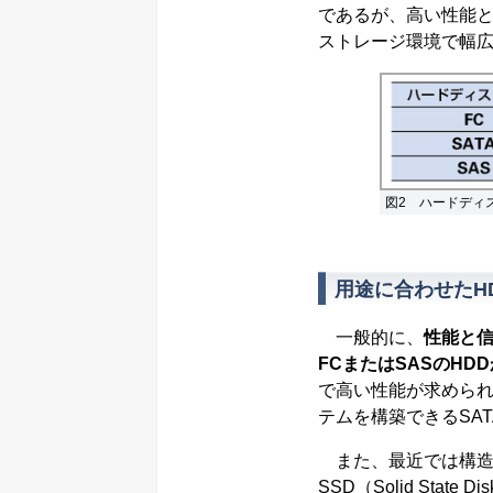
であるが、高い性能
ストレージ環境で幅
図2 ハードディ
用途に合わせたH
一般的に、
性能と
FCまたはSASのHD
で高い性能が求めら
テムを構築できるSA
また、最近では構造
SSD（Solid St