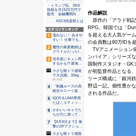
(C)2009 NEOPLE
・トランプ氏、SNS
投稿を月1620万円で
作品解説
販売 金融機関向…
原作の「アラド戦記
ASCII倶楽部とは
RPG。韓国では「Dung
を超える大人気ゲーム
濡れない！ 歩きや
すい！ 仕事でも履
の会員数は80万ID
ける...
魔性の家庭教師は
TVアニメーション
グラドルだった!?
ンパイア」シリーズな
村雨...
浴衣姿にキュン死
国制作スタジオ・GK
するかも!? 新海ま
きが...
が初監督作品となる、元Wa
小さな軽トラ感覚
で大活躍。30kg積
リーズ構成に「銀河鉄
める...
BLAZE
野辺一記。個性豊か
「制服ルーズの高
校生やスーツ姿の
される作品だ。
OLを演...
IQOS ILUMA専用
たばこスティッ
ク...
かわいいキャラた
ちが穴に潜ってひ
どい目に...
【8月9日まで】衝
撃のSFアクション
『G...
小さな軽トラ感覚