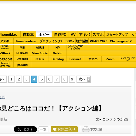
Phone/Mac
自動車
ホビー
自作PC
AV
アキバ
スマホ
ゲ
スタートアップ
アスキー
TeamLeaders
プログラミング+
SDGs
地方活性
PUACL2026
ChallengersJP
パソコン
ゲーミングPC
MSI
ASUS
HP
STORM
SEVEN
ASRock
HUAWEI
ViewSonic
Belkin
ソフトバンクの
Dropbox
CData
Backlog
Fortinet
ヤマハ
Zoom
ORACOM
IoT
brand
pCloud
new ME!
前へ
1
2
3
4
5
6
7
8
9
次へ
1回
の見どころはココだ！【アクション編】
分更新
文● コンテンツ計画
お気に入り
一覧