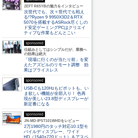
ZEFT R65YBの魅力をインタビュー
次世代でも、次々世代でも戦え
る!?Ryzen 9 9950X3D2＆RTX
5070を搭載するASRock尽くしの
ド安定ゲーミングPCはクリエイ
ティブな作業もどんとこい
sponsored
仕組みとしてはシンプルだが、業務へ
の効果は絶大
「現場に行くのが当たり前」を変
えたアズビルのリモート調整 効
果はプライスレス
sponsored
USB-Cも120Hzもピボットも。い
ま欲しい機能が全部入り！ 色再
現が美しい23.8型ディスプレーが
新定番になる
sponsored
JN-MD-IPST101WHDをレビュー
2万1980円のタッチ対応10.1型モ
バイルディスプレー、ワイド
HD（1540×720ドット）＆アスペ