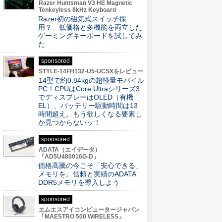
Razer Huntsman V3 HE Magnetic
Tenkeyless 8kHz Keyboard
Razer初の磁気式スイッチ採
用？ 低価格と多機能を両立した
ゲーミングキーボードを試してみ
た
sponsored
STYLE-14FH132-U5-UCSXをレビュー
14型で約0.84kgの超軽量モバイル
PC！CPUはCore Ultraシリーズ3
でディスプレーはOLED（有機
EL）、バッテリー駆動時間は13
時間超え。もう欲しくなる要素し
か見つからないッ！
sponsored
ADATA（エイデータ）
「AD5U480016G-D」
価格高騰の今こそ「安心できる」
メモリを。信頼と実績のADATA
DDR5メモリを導入しよう
sponsored
エムエスアイコンピュータージャパン
「MAESTRO 500 WIRELESS」