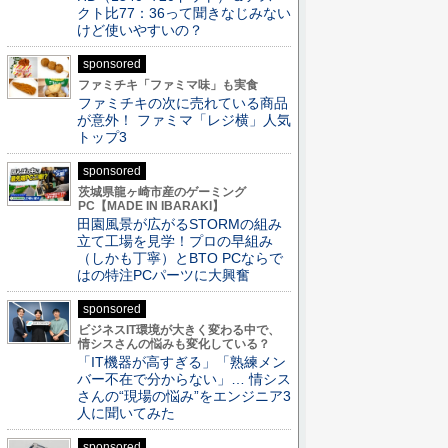
クト比77：36って聞きなじみない
けど使いやすいの？
sponsored
ファミチキ「ファミマ味」も実食
ファミチキの次に売れている商品
が意外！ ファミマ「レジ横」人気
トップ3
sponsored
茨城県龍ヶ崎市産のゲーミング
PC【MADE IN IBARAKI】
田園風景が広がるSTORMの組み
立て工場を見学！プロの早組み
（しかも丁寧）とBTO PCならで
はの特注PCパーツに大興奮
sponsored
ビジネスIT環境が大きく変わる中で、
情シスさんの悩みも変化している？
「IT機器が高すぎる」「熟練メン
バー不在で分からない」… 情シス
さんの“現場の悩み”をエンジニア3
人に聞いてみた
sponsored