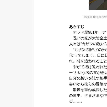
(C)2009 NEOPLE
あらすじ
アラド歴981年、ア
呪いの光が大陸全土に
人々は“カザンの呪い
“カザンの呪い”の光
化”してしまう。日に
れ、村を追われるこ
やがて彼は追われた
ー”という名の霊が憑
自分の想いを託す相
会いから彼らの冒険
鍛錬を重ね成長した
の道中、さまざまな
る……。