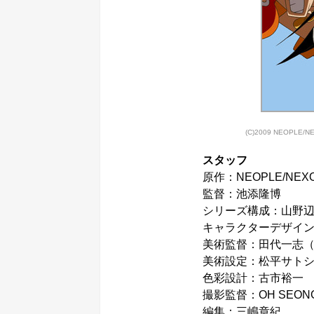
(C)2009 NEOPLE
スタッフ
原作：NEOPLE/NEX
監督：池添隆博
シリーズ構成：山野
キャラクターデザイ
美術監督：田代一志
美術設定：松平サト
色彩設計：古市裕一
撮影監督：OH SEONG
編集：三嶋章紀