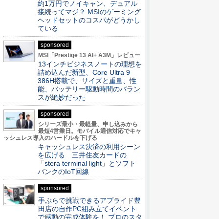
約1万円でノイキャン、デュアル
接続ってマジ？ MSIのゲーミング
ヘッドセットのコスパがどうかし
ている
sponsored
MSI「Prestige 13 AI+ A3M」レビュー
13インチビジネスノートの理想を
詰め込んだ新型、Core Ultra 9
386H搭載で、サイズと重量、性
能、バッテリー駆動時間のバラン
スが絶妙だった
sponsored
シリーズ最小・最軽量、申し込みから
最短4営業日。モバイル通信対応でキャ
ッシュレス導入のハードルを下げる
キャッシュレス決済の利用シーン
を広げる 三井住友カードの
「stera terminal light」とソフト
バンクのIoT回線
sponsored
手ぶらで挑戦できるアプライド豊
田店の自作PC組み立てイベント
で感動の完成体験を！ プロのスタ