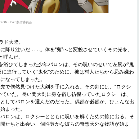
/NEXON・D&F製作委員会
ラド大陸。
降り注いだ……。体を“鬼”へと変貌させていくその光を、
”と呼んだ。
を浴びてしまった少年バロンは、その呪いのせいで左腕が“鬼
日に進行していく“鬼化”のために、彼は村人たちから忌み嫌わ
とになってしまった。
先で偶然見つけた大剣を手に入れる。その剣には、“ロクシ
いていた。長い間大剣に身を宿し彷徨っていたロクシーは、
手としてバロンを選んだのだった。偶然か必然か、ひょんな出
が始まった。
バロンは、ロクシーとともに呪いを解くための旅に出る。そ
仲間たちと出会い、個性豊かな彼らの奇想天外な物語が始ま