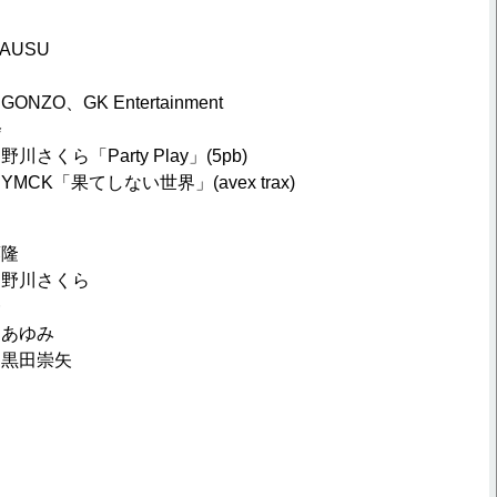
AUSU
O、GK Entertainment
会
くら「Party Play」(5pb)
CK「果てしない世界」(avex trax)
藤隆
：野川さくら
一
辻あゆみ
：黒田崇矢
郎