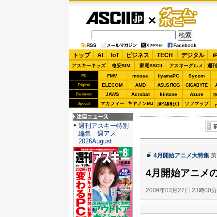
ASCII.jp
ゲーム・
ホビー
トップ
AI
IoT
ビジネス
TECH
デジタル
i
アスキーキッズ
格安SIM
家電ASCII
アスキーグルメ
週刊
FMV
mouse
iiyamaPC
Sycom
PC
ELECOM
AMD
ASUS ROG
Digital
GIGABYTE
JAWS
Acrobat
kintone
Azure
Business
S
JAPANNEXT
マカフィー
キヤノンMJ
ソフマップ
Special
注目ニュース
週刊アスキー特別
編集 週アス
2026August
4月開始アニメ大特集
第
4月開始アニメ
2009年03月27日 23時00