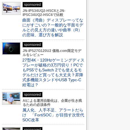
sponsored
JN-IPS34UQ2-HSC6とJN-
IPSC34UQ2-HSC6で比較
曲面（湾曲）ディスプレーってな
にがすごいの？一般的な平面モデ
ルとの見え方の違いや曲率（R）
の意味、選び方を解説
sponsored
JN-IPS27G120U2 価格.com限定モデ
ルをレビュー
27型4K・120Hzゲーミングディス
プレーが破格の3万円切り！PCで
もPS5でもSwitch 2でも使えるモ
デルだけど買っても大丈夫？昇降
式多機能スタンドやUSB Typc-C
給電は？
sponsored
AIによる運用自動化は、企業が生き残
るための必須条件
属人化、人手不足、アラートだら
け 「FortiSOC」が目指す次世代
SOC改革
sponsored