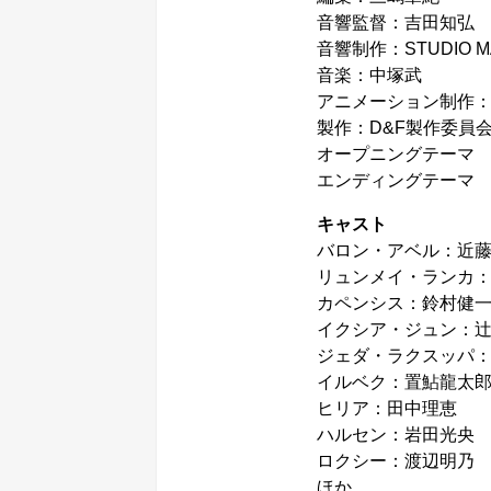
音響監督：吉田知弘
音響制作：STUDIO M
音楽：中塚武
アニメーション制作：GONZ
製作：D&F製作委員
オープニングテーマ 野川さ
エンディングテーマ YM
キャスト
バロン・アベル：近
リュンメイ・ランカ
カペンシス：鈴村健
イクシア・ジュン：
ジェダ・ラクスッパ
イルベク：置鮎龍太
ヒリア：田中理恵
ハルセン：岩田光央
ロクシー：渡辺明乃
ほか