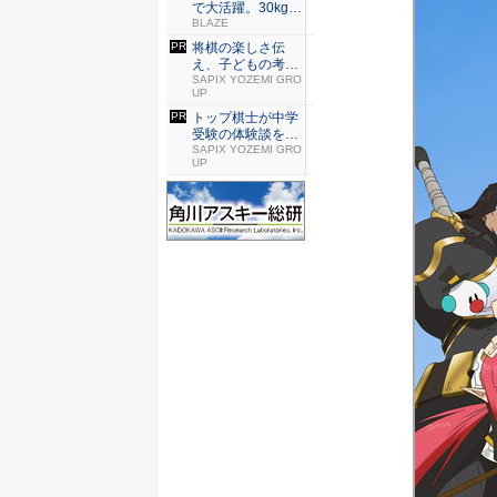
で大活躍。30kg積
める...
BLAZE
将棋の楽しさ伝
え、子どもの考え
る力育む「...
SAPIX YOZEMI GRO
UP
トップ棋士が中学
受験の体験談を語
る特別座...
SAPIX YOZEMI GRO
UP