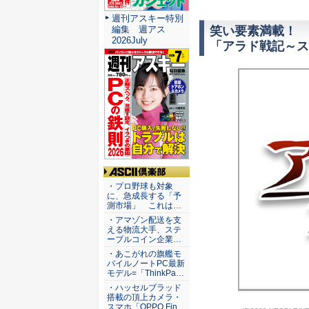
週刊アスキー特別
笑い要素満載！ 
編集 週アス
2026July
「アラド戦記～ス
ASCII倶楽部
・プロ野球も対象
に、急成長する「予
測市場」 これは…
・アマゾン配送を支
える物流大手、ステ
ーブルコイン企業…
・あこがれの旗艦モ
バイルノートPC最新
モデル=「ThinkPa…
・ハッセルブラッド
搭載の頂上カメラ・
スマホ「OPPO Fin…