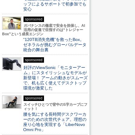
ッフによるサポートで初参加でも
安心
sponsored
ガバナンスの徹底で安全を担保し、AI
活用の促進で目指すのは“トレジャー
Box”という成長エンジン
“120TB消失危機”を救ったBox。
ゼネラルが挑むグローバルデータ
統合の舞台裏
sponsored
好評のViewSonic「モニターアー
ム」にスタイリッシュなモデルが
新登場！ アームの動きがスムーズ
で、机も広く使えてデスクトップ
環境が激変した
sponsored
スイッチひとつで背中のS字カーブにフ
ィット！
腰を気にする長時間デスクワーカ
ーのための次世代チェア。理想の
座り心地を実現する「LiberNovo
Omni Pro」