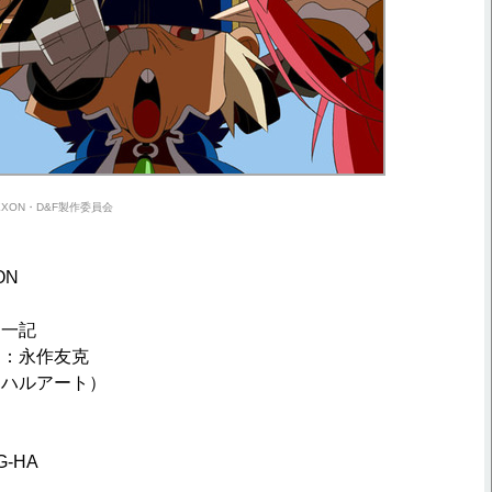
/NEXON・D&F製作委員会
ON
辺一記
ン：永作友克
（ハルアート）
シ
-HA