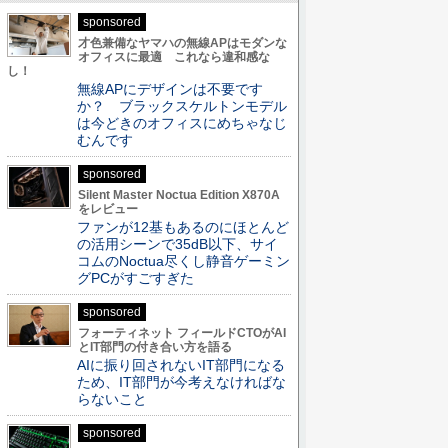
sponsored
才色兼備なヤマハの無線APはモダンな
オフィスに最適 これなら違和感な
し！
無線APにデザインは不要です
か？ ブラックスケルトンモデル
は今どきのオフィスにめちゃなじ
むんです
sponsored
Silent Master Noctua Edition X870A
をレビュー
ファンが12基もあるのにほとんど
の活用シーンで35dB以下、サイ
コムのNoctua尽くし静音ゲーミン
グPCがすごすぎた
sponsored
フォーティネット フィールドCTOがAI
とIT部門の付き合い方を語る
AIに振り回されないIT部門になる
ため、IT部門が今考えなければな
らないこと
sponsored