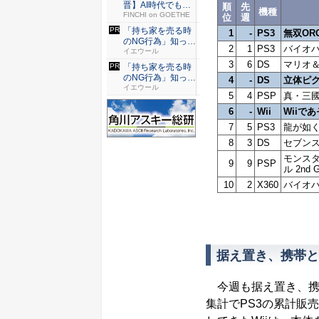
晋】AI時代でも変
順
先
機種
わらない...
FINCHI on GOETHE
位
週
「持ち家を売る時
1
-
PS3
無双ORO
のNG行為」知って
2
1
PS3
バイオハ
るだけ...
イエウール
3
6
DS
マリオ＆
「持ち家を売る時
のNG行為」知って
4
-
DS
立体ピ
るだけ...
イエウール
5
4
PSP
真・三國無
6
-
Wii
Wiiで
7
5
PS3
龍が如く
8
3
DS
セブン
モンスタ
9
9
PSP
ル 2nd 
10
2
X360
バイオハ
据え置き、携帯と
今週も据え置き、携
集計でPS3の累計販