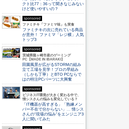
クト比77：36って聞きなじみない
けど使いやすいの？
sponsored
ファミチキ「ファミマ味」も実食
ファミチキの次に売れている商品
が意外！ ファミマ「レジ横」人気
トップ3
sponsored
茨城県龍ヶ崎市産のゲーミング
PC【MADE IN IBARAKI】
田園風景が広がるSTORMの組み
立て工場を見学！プロの早組み
（しかも丁寧）とBTO PCならで
はの特注PCパーツに大興奮
sponsored
ビジネスIT環境が大きく変わる中で、
情シスさんの悩みも変化している？
「IT機器が高すぎる」「熟練メン
バー不在で分からない」… 情シス
さんの“現場の悩み”をエンジニア3
人に聞いてみた
sponsored