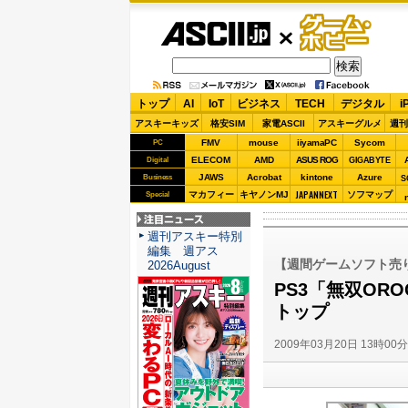
ASCII.jp
ゲーム・
ホビー
トップ
AI
IoT
ビジネス
TECH
デジタル
i
アスキーキッズ
格安SIM
家電ASCII
アスキーグルメ
週刊
FMV
mouse
iiyamaPC
Sycom
PC
ELECOM
AMD
ASUS ROG
Digital
GIGABYTE
JAWS
Acrobat
kintone
Azure
Business
S
JAPANNEXT
マカフィー
キヤノンMJ
ソフマップ
Special
注目ニュース
週刊アスキー特別
編集 週アス
【週間ゲームソフト売り
2026August
PS3「無双ORO
トップ
2009年03月20日 13時00