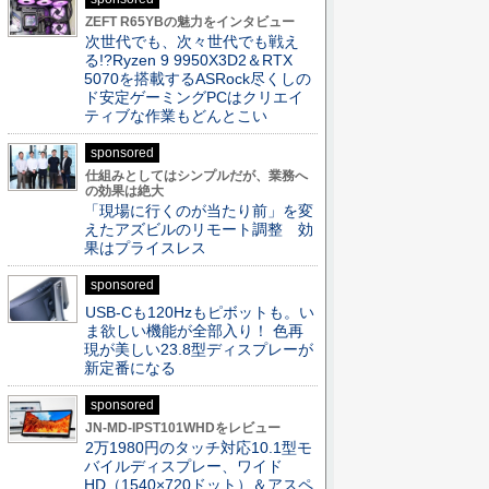
ZEFT R65YBの魅力をインタビュー
次世代でも、次々世代でも戦え
る!?Ryzen 9 9950X3D2＆RTX
5070を搭載するASRock尽くしの
ド安定ゲーミングPCはクリエイ
ティブな作業もどんとこい
sponsored
仕組みとしてはシンプルだが、業務へ
の効果は絶大
「現場に行くのが当たり前」を変
えたアズビルのリモート調整 効
果はプライスレス
sponsored
USB-Cも120Hzもピボットも。い
ま欲しい機能が全部入り！ 色再
現が美しい23.8型ディスプレーが
新定番になる
sponsored
JN-MD-IPST101WHDをレビュー
2万1980円のタッチ対応10.1型モ
バイルディスプレー、ワイド
HD（1540×720ドット）＆アスペ