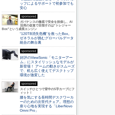
ッフによるサポートで初参加でも
安心
sponsored
ガバナンスの徹底で安全を担保し、AI
活用の促進で目指すのは“トレジャー
Box”という成長エンジン
“120TB消失危機”を救ったBox。
ゼネラルが挑むグローバルデータ
統合の舞台裏
sponsored
好評のViewSonic「モニターアー
ム」にスタイリッシュなモデルが
新登場！ アームの動きがスムーズ
で、机も広く使えてデスクトップ
環境が激変した
sponsored
スイッチひとつで背中のS字カーブにフ
ィット！
腰を気にする長時間デスクワーカ
ーのための次世代チェア。理想の
座り心地を実現する「LiberNovo
Omni Pro」