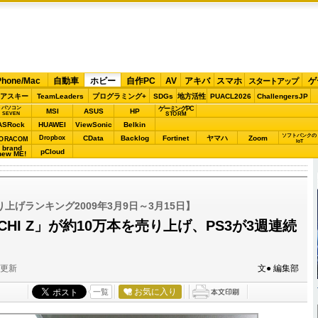
Phone/Mac
自動車
ホビー
自作PC
AV
アキバ
スマホ
ゲ
スタートアップ
アスキー
TeamLeaders
プログラミング+
SDGs
地方活性
PUACL2026
ChallengersJP
パソコン
ゲーミングPC
MSI
ASUS
HP
STORM
SEVEN
ASRock
HUAWEI
ViewSonic
Belkin
ソフトバンクの
Dropbox
CData
Backlog
Fortinet
ヤマハ
Zoom
ORACOM
IoT
brand
pCloud
new ME!
上げランキング2009年3月9日～3月15日】
CHI Z」が約10万本を売り上げ、PS3が3週連続
分更新
文● 編集部
お気に入り
一覧