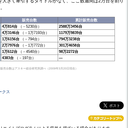
体を大きく牽引するタイトルがなく、ここ数週間は2万台を割り
る。
販売台数
累計販売台数
4万814台
（－5230台）
2588万3456台
4万3146台
（－1万7193台）
1179万9839台
1万6156台
（－794台）
794万3238台
2万7976台
（－1万772台）
301万4658台
1万612台
（－4540台）
98万2272台
4383台
（－197台）
―
販売台数はアスキー総合研究所調べ（2009年3月20日現在）
ークス