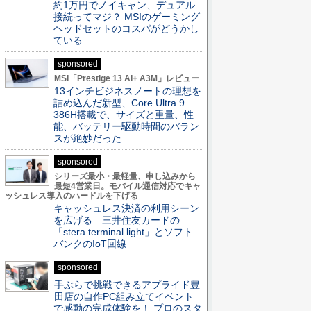
約1万円でノイキャン、デュアル
接続ってマジ？ MSIのゲーミング
ヘッドセットのコスパがどうかし
ている
sponsored
MSI「Prestige 13 AI+ A3M」レビュー
13インチビジネスノートの理想を
詰め込んだ新型、Core Ultra 9
386H搭載で、サイズと重量、性
能、バッテリー駆動時間のバラン
スが絶妙だった
sponsored
シリーズ最小・最軽量、申し込みから
最短4営業日。モバイル通信対応でキャ
ッシュレス導入のハードルを下げる
キャッシュレス決済の利用シーン
を広げる 三井住友カードの
「stera terminal light」とソフト
バンクのIoT回線
sponsored
手ぶらで挑戦できるアプライド豊
田店の自作PC組み立てイベント
で感動の完成体験を！ プロのスタ