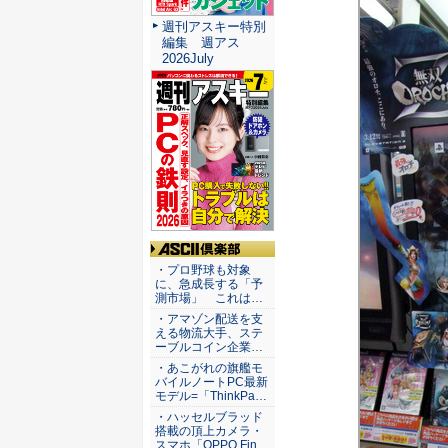
週刊アスキー特別
編集 週アス
2026July
ASCII倶楽部
・プロ野球も対象
に、急成長する「予
測市場」 これは…
・アマゾン配送を支
える物流大手、ステ
ーブルコイン企業…
・あこがれの旗艦モ
バイルノートPC最新
モデル=「ThinkPa…
・ハッセルブラッド
搭載の頂上カメラ・
スマホ「OPPO Fin…