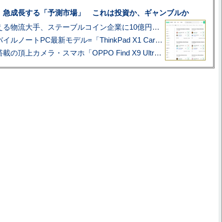
、急成長する「予測市場」 これは投資か、ギャンブルか
アマゾン配送を支える物流大手、ステーブルコイン企業に10億円投資のワケ
あこがれの旗艦モバイルノートPC最新モデル=「ThinkPad X1 Carbon Gen 14 Aura Edition」実機レビュー
ハッセルブラッド搭載の頂上カメラ・スマホ「OPPO Find X9 Ultra」実写レビュー=プロが本気で徹底撮影しました!!