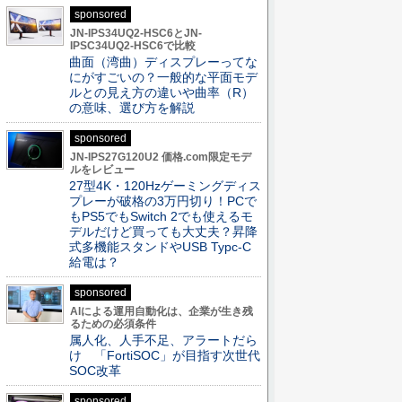
sponsored
JN-IPS34UQ2-HSC6とJN-
IPSC34UQ2-HSC6で比較
曲面（湾曲）ディスプレーってな
にがすごいの？一般的な平面モデ
ルとの見え方の違いや曲率（R）
の意味、選び方を解説
sponsored
JN-IPS27G120U2 価格.com限定モデ
ルをレビュー
27型4K・120Hzゲーミングディス
プレーが破格の3万円切り！PCで
もPS5でもSwitch 2でも使えるモ
デルだけど買っても大丈夫？昇降
式多機能スタンドやUSB Typc-C
給電は？
sponsored
AIによる運用自動化は、企業が生き残
るための必須条件
属人化、人手不足、アラートだら
け 「FortiSOC」が目指す次世代
SOC改革
sponsored