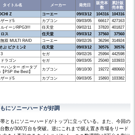
販売本
累計販
タイトル名
メーカー
発売日
数
売本数
CHI Z
コーエー
09/03/12
104316
104316
ザード5
カプコン
09/03/05
66617
427163
ルイージRPG3!!!
任天堂
09/02/11
37820
401827
クロス
任天堂
09/03/12
37560
37560
双 MULTI RAID
コーエー
09/02/26
36294
314924
あそぶ ピクミン2
任天堂
09/03/12
30576
30576
3
セガ
09/02/26
25994
442598
スドラゴン
セガ
09/03/05
25040
103933
ーハンター ポータブ
カプコン
08/10/30
19272
480660
G【PSP the Best】
ザード5
カプコン
09/03/05
15893
103382
もにソニーハードが好調
帯ともにソニーハードがトップに立っている。また、今回の
売台数が300万台を突破。逆にこれまで据え置き市場をリード