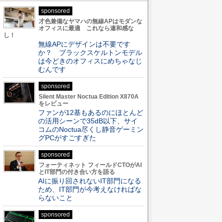
sponsored
才色兼備なヤマハの無線APはモダンな
オフィスに最適 これなら違和感な
し！
無線APにデザインは不要です
か？ ブラックスケルトンモデル
は今どきのオフィスにめちゃなじ
むんです
sponsored
Silent Master Noctua Edition X870A
をレビュー
ファンが12基もあるのにほとんど
の活用シーンで35dB以下、サイ
コムのNoctua尽くし静音ゲーミン
グPCがすごすぎた
sponsored
フォーティネット フィールドCTOがAI
とIT部門の付き合い方を語る
AIに振り回されないIT部門になる
ため、IT部門が今考えなければな
らないこと
sponsored