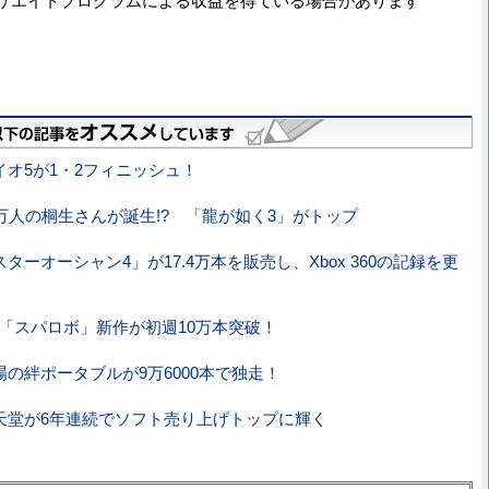
リエイトプログラムによる収益を得ている場合があります
イオ5が1・2フィニッシュ！
5万人の桐生さんが誕生!? 「龍が如く3」がトップ
スターオーシャン4」が17.4万本を販売し、Xbox 360の記録を更
S「スパロボ」新作が初週10万本突破！
場の絆ポータブルが9万6000本で独走！
天堂が6年連続でソフト売り上げトップに輝く