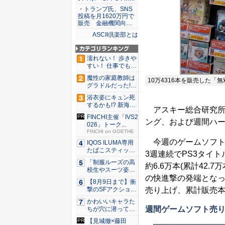
・トランプ氏、SNS
投稿を月1620万円で
販売 金融機関向…
ASCII倶楽部とは
濡れない！ 歩きや
すい！ 仕事でも履
ける...
魔性の家庭教師は
10万4316本を販売した「無双
グラドルだった!?
村雨...
浴衣姿にキュン死
するかも!? 新海ま
アスキー総合研究所は
きが...
FINCHI主催「IVS2
ング、および週間ハ
026」トーク...
FINCHI on GOETHE
今週のゲームソフトラ
IQOS ILUMA専用
たばこスティッ
3週連続でPS3タイ
ク...
「制服ルーズの高
約6.6万本(累計42.
校生やスーツ姿の
の快進撃の発端となっ
OLを演...
【8月9日まで】衝
売り上げ、累計販売本
撃のSFアクション
『G...
かわいいキャラた
週間ゲームソフト売
ちが穴に潜ってひ
どい目に...
【見城徹×藤田