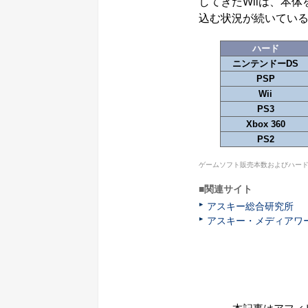
してきたWiiは、本
込む状況が続いてい
ハード
ニンテンドーDS
PSP
Wii
PS3
Xbox 360
PS2
ゲームソフト販売本数およびハード
■関連サイト
アスキー総合研究所
アスキー・メディアワ