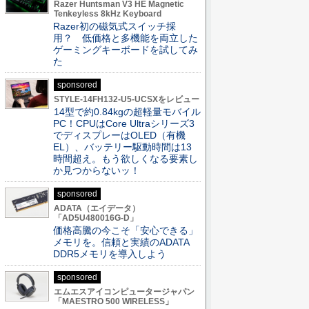
Razer Huntsman V3 HE Magnetic
Tenkeyless 8kHz Keyboard
Razer初の磁気式スイッチ採
用？ 低価格と多機能を両立した
ゲーミングキーボードを試してみ
た
sponsored
STYLE-14FH132-U5-UCSXをレビュー
14型で約0.84kgの超軽量モバイル
PC！CPUはCore Ultraシリーズ3
でディスプレーはOLED（有機
EL）、バッテリー駆動時間は13
時間超え。もう欲しくなる要素し
か見つからないッ！
sponsored
ADATA（エイデータ）
「AD5U480016G-D」
価格高騰の今こそ「安心できる」
メモリを。信頼と実績のADATA
DDR5メモリを導入しよう
sponsored
エムエスアイコンピュータージャパン
「MAESTRO 500 WIRELESS」