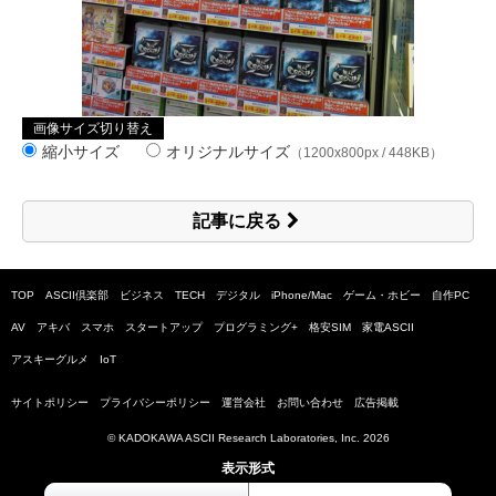
画像サイズ切り替え
縮小サイズ
オリジナルサイズ
（1200x800px / 448KB）
記事に戻る
TOP
ASCII倶楽部
ビジネス
TECH
デジタル
iPhone/Mac
ゲーム・ホビー
自作PC
AV
アキバ
スマホ
スタートアップ
プログラミング+
格安SIM
家電ASCII
アスキーグルメ
IoT
サイトポリシー
プライバシーポリシー
運営会社
お問い合わせ
広告掲載
© KADOKAWA ASCII Research Laboratories, Inc.
2026
表示形式