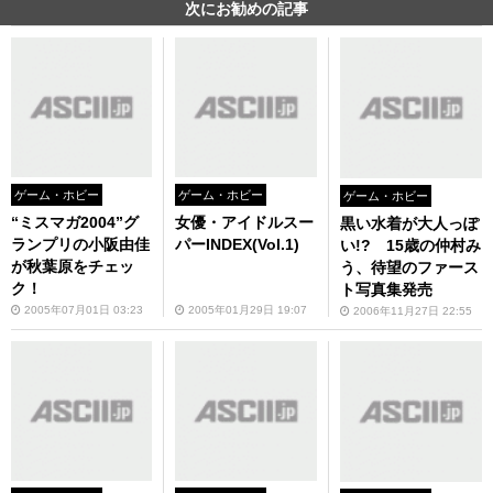
次にお勧めの記事
ゲーム・ホビー
ゲーム・ホビー
ゲーム・ホビー
“ミスマガ2004”グ
女優・アイドルスー
黒い水着が大人っぽ
ランプリの小阪由佳
パーINDEX(Vol.1)
い!? 15歳の仲村み
が秋葉原をチェッ
う、待望のファース
ク！
ト写真集発売
2005年07月01日 03:23
2005年01月29日 19:07
2006年11月27日 22:55