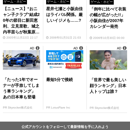
ゲーム・ホビー
ゲーム・ホビー
ゲーム・ホビー
【ニュース】“おニ
星井七瀬と小阪由佳
「例年に比べて衣装
ャン子クラブ”結成2
はライバル関係。厳
の幅が広がった!!」
0年の節目に新田恵
しいイジメも……?
小阪由佳が2007年
利、立見里歌、城之
カレンダー発売
内早苗らが秋葉原
へ!!
2005年11月22日 22:17
2006年01月31日 21:03
2006年10月30日 00:00
AD
AD
AD
「たった1年でオー
最短5分で接続
「世界で最も美しい
ナーが手放してしま
顔ランキング」日本
う車ランキング」
人トップは誰？
あの日本車も登場
PR Skyrocket株式会社
PR LotusFlare Inc
PR Skyrocket株式会社
公式アカウントをフォローして最新情報を手に入れよう