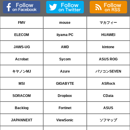
FMV
mouse
マカフィー
ELECOM
iiyama PC
HUAWEI
JAWS-UG
AMD
kintone
Acrobat
Sycom
ASUS ROG
キヤノンMJ
Azure
パソコンSEVEN
MSI
GIGABYTE
ASRock
SORACOM
Dropbox
CData
Backlog
Fortinet
ASUS
JAPANNEXT
ViewSonic
ソフマップ