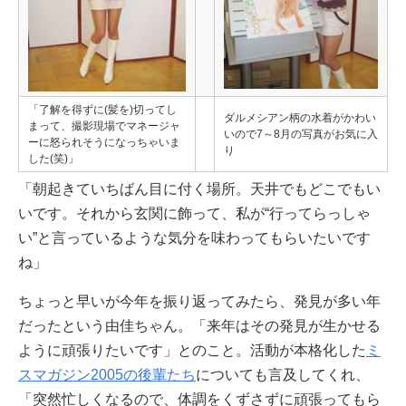
「了解を得ずに(髪を)切ってし
ダルメシアン柄の水着がかわい
まって、撮影現場でマネージャ
いので7～8月の写真がお気に入
ーに怒られそうになっちゃいま
り
した(笑)」
「朝起きていちばん目に付く場所。天井でもどこでもい
いです。それから玄関に飾って、私が“行ってらっしゃ
い”と言っているような気分を味わってもらいたいです
ね」
ちょっと早いが今年を振り返ってみたら、発見が多い年
だったという由佳ちゃん。「来年はその発見が生かせる
ように頑張りたいです」とのこと。活動が本格化した
ミ
スマガジン2005の後輩たち
についても言及してくれ、
「突然忙しくなるので、体調をくずさずに頑張ってもら