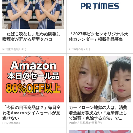
「たばこ税なし」思わぬ朗報に
「2027年ビクセンオリジナル天
喫煙者が群がる新型タバコ
体カレンダー」掲載作品募集
PR(株式会社HAL)
2026年5月21日
「今日の目玉商品は？」毎日変
カードローン地獄の人は、消費
わるAmazonタイムセールが見
者金融が教えない『返済停止し
逃せない
て減額・免除する方法』で...
PR(Amazon)
PR(渋谷法務総合事務所)