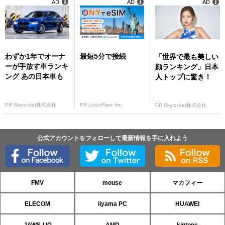
AD
AD
AD
年末年始商戦を狙う
わずか1年でオーナ
最短5分で接続
「世界で最も美しい
ーが手放す車ランキ
顔ランキング」日本
ング あの日本車も
人トップに驚き！
PR Skyrocket株式会社
PR LotusFlare Inc
PR Skyrocket株式会社
公式アカウントをフォローして最新情報を手に入れよう
FMV
mouse
マカフィー
ELECOM
iiyama PC
HUAWEI
JAWS-UG
AMD
kintone