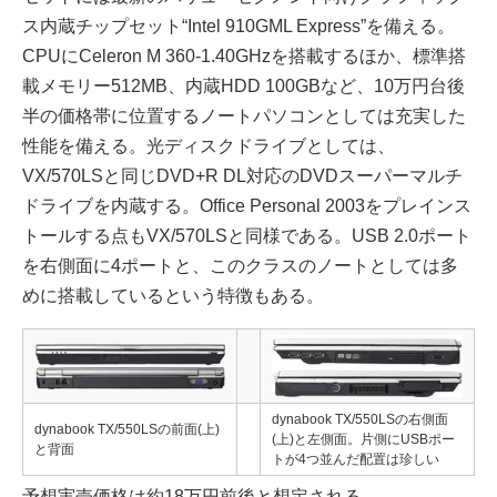
ス内蔵チップセット“Intel 910GML Express”を備える。
CPUにCeleron M 360-1.40GHzを搭載するほか、標準搭
載メモリー512MB、内蔵HDD 100GBなど、10万円台後
半の価格帯に位置するノートパソコンとしては充実した
性能を備える。光ディスクドライブとしては、
VX/570LSと同じDVD+R DL対応のDVDスーパーマルチ
ドライブを内蔵する。Office Personal 2003をプレインス
トールする点もVX/570LSと同様である。USB 2.0ポート
を右側面に4ポートと、このクラスのノートとしては多
めに搭載しているという特徴もある。
dynabook TX/550LSの右側面
dynabook TX/550LSの前面(上)
(上)と左側面。片側にUSBポー
と背面
トが4つ並んだ配置は珍しい
予想実売価格は約18万円前後と想定される。