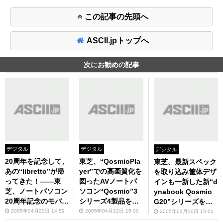
この記事の先頭へ
ASCII.jpトップへ
次にお勧めの記事
デジタル
デジタル
デジタル
20周年を記念して、
東芝、“QosmioPla
東芝、最新スペック
あの“libretto”が帰
yer”での高画質化を
を取り込み筐体デザ
ってきた！――東
図ったAVノートパ
インも一新した新“d
芝、ノートパソコン
ソコン“Qosmio”3
ynabook Qosmio
20周年記念のモバイ
シリーズ4製品を発
G20”シリーズを発
ルノート2シリーズ
表
表！
2005年04月20日 14:59
2005年04月12日 15:00
2005年03月10日 15:01
を発表