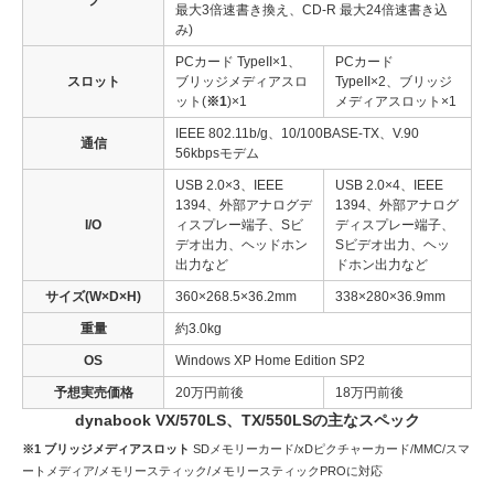
ブ
最大3倍速書き換え、CD-R 最大24倍速書き込
み)
PCカード TypeII×1、
PCカード
スロット
ブリッジメディアスロ
TypeII×2、ブリッジ
ット(
※1
)×1
メディアスロット×1
IEEE 802.11b/g、10/100BASE-TX、V.90
通信
56kbpsモデム
USB 2.0×3、IEEE
USB 2.0×4、IEEE
1394、外部アナログデ
1394、外部アナログ
I/O
ィスプレー端子、Sビ
ディスプレー端子、
デオ出力、ヘッドホン
Sビデオ出力、ヘッ
出力など
ドホン出力など
サイズ(W×D×H)
360×268.5×36.2mm
338×280×36.9mm
重量
約3.0kg
OS
Windows XP Home Edition SP2
予想実売価格
20万円前後
18万円前後
dynabook VX/570LS、TX/550LSの主なスペック
※1 ブリッジメディアスロット
SDメモリーカード/xDピクチャーカード/MMC/スマ
ートメディア/メモリースティック/メモリースティックPROに対応