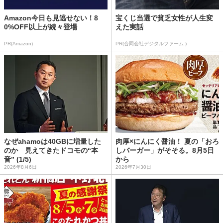
Amazon今日も見逃せない！8
宝くじ当選で貧乏女性が人生変
0%OFF以上が続々登場
えた実話
PR(Amazon)
PR(合同会社デジタルファーム )
なぜahamoは40GBに増量した
肉厚×にんにく醤油！ 夏の「おろ
のか 見えてきたドコモの“本
しバーガー」がそそる。8月5日
音” (1/5)
から
2026年8月6日
2026年7月30日