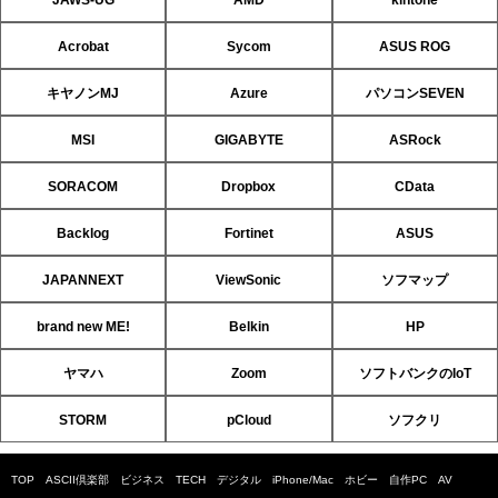
Acrobat
Sycom
ASUS ROG
キヤノンMJ
Azure
パソコンSEVEN
MSI
GIGABYTE
ASRock
SORACOM
Dropbox
CData
Backlog
Fortinet
ASUS
JAPANNEXT
ViewSonic
ソフマップ
brand new ME!
Belkin
HP
ヤマハ
Zoom
ソフトバンクのIoT
STORM
pCloud
ソフクリ
TOP
ASCII倶楽部
ビジネス
TECH
デジタル
iPhone/Mac
ホビー
自作PC
AV