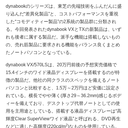
dynabookのシリーズは、東芝の先端技術をふんだんに盛
り込んだ“差異化製品”と、コストパフォーマンスを重視
した“コモディティー製品”の2系統の製品群に分類され
る。今回発表されたdynabook VXとTXの新製品は、いず
れも後者に属する製品だ。派手な機能は搭載しないもの
の、売れ筋製品に要求される機能をバランス良くまとめ
たノートパソコンとなっている。
dynabook VX/570LSは、20万円前後の予想実売価格で
15.4インチのワイド液晶ディスプレーを搭載するのが特
徴の製品だ。他社の同クラスのスペックを備えるノート
パソコンと比較すると、1.5万～2万円ほど安価に設定さ
れている。横長でやや薄く(厚さ29～36.2mm)感じるボデ
ィーを備えており、デスクトップ代替ノートとしての使
用を主用途としている。搭載する液晶ディスプレーは“高
輝度Clear SuperViewワイド液晶”と呼ばれる、DVD再生
2
などに適した高輝度(220cd/m
)なものを使用している。