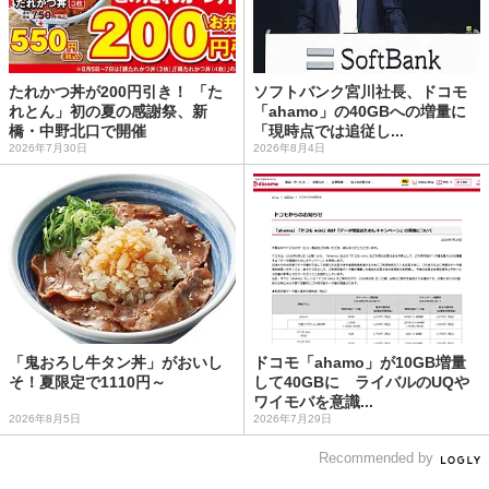
たれかつ丼が200円引き！ 「た
ソフトバンク宮川社長、ドコモ
れとん」初の夏の感謝祭、新
「ahamo」の40GBへの増量に
橋・中野北口で開催
「現時点では追従し...
2026年7月30日
2026年8月4日
「鬼おろし牛タン丼」がおいし
ドコモ「ahamo」が10GB増量
そ！夏限定で1110円～
して40GBに ライバルのUQや
ワイモバを意識...
2026年8月5日
2026年7月29日
Recommended by