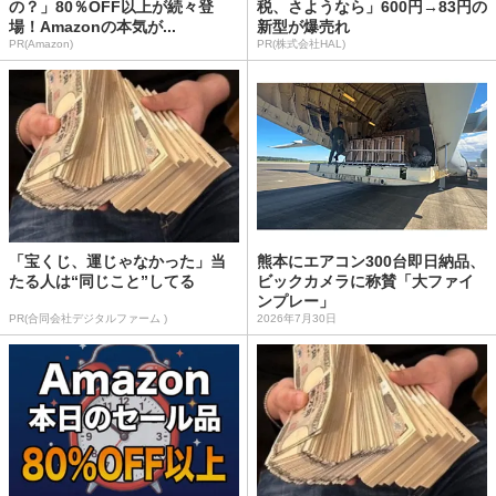
の？」80％OFF以上が続々登
税、さようなら」600円→83円の
場！Amazonの本気が...
新型が爆売れ
PR(Amazon)
PR(株式会社HAL)
「宝くじ、運じゃなかった」当
熊本にエアコン300台即日納品、
たる人は“同じこと”してる
ビックカメラに称賛「大ファイ
ンプレー」
PR(合同会社デジタルファーム )
2026年7月30日