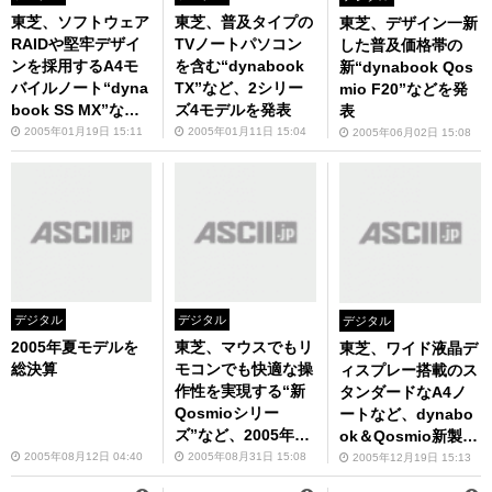
東芝、ソフトウェア
東芝、普及タイプの
東芝、デザイン一新
RAIDや堅牢デザイ
TVノートパソコン
した普及価格帯の
ンを採用するA4モ
を含む“dynabook
新“dynabook Qos
バイルノート“dyna
TX”など、2シリー
mio F20”などを発
book SS MX”など
ズ4モデルを発表
表
を発表
2005年01月19日 15:11
2005年01月11日 15:04
2005年06月02日 15:08
デジタル
デジタル
デジタル
2005年夏モデルを
東芝、マウスでもリ
東芝、ワイド液晶デ
総決算
モコンでも快適な操
ィスプレー搭載のス
作性を実現する“新
タンダードなA4ノ
Qosmioシリー
ートなど、dynabo
ズ”など、2005年秋
ok＆Qosmio新製品
冬モデルを発表
5シリーズを発表！
2005年08月12日 04:40
2005年08月31日 15:08
2005年12月19日 15:13
――12月下旬発売で