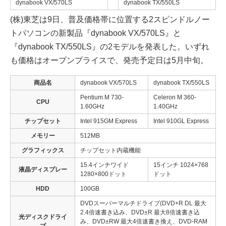
dynabook VX/570LS
dynabook TX/550LS
(株)東芝は9日、普及価格帯に位置する2スピンドルノー
トパソコンの新製品『dynabook VX/570LS』と
『dynabook TX/550LS』の2モデルを発表した。いずれ
も価格はオープンプライスで、発売予定日は5月中旬。
商品名
dynabook VX/570LS
dynabook TX/550LS
Pentium M 730-
Celeron M 360-
CPU
1.60GHz
1.40GHz
チップセット
Intel 915GM Express
Intel 910GL Express
メモリー
512MB
グラフィックス
チップセット内蔵機能
15.4インチワイド
15インチ 1024×768
液晶ディスプレー
1280×800ドット
ドット
HDD
100GB
DVDスーパーマルチドライブ(DVD+R DL 最大
2.4倍速書き込み、DVD±R 最大8倍速書き込
光ディスクドライ
み、DVD±RW 最大4倍速書き換え、DVD-RAM