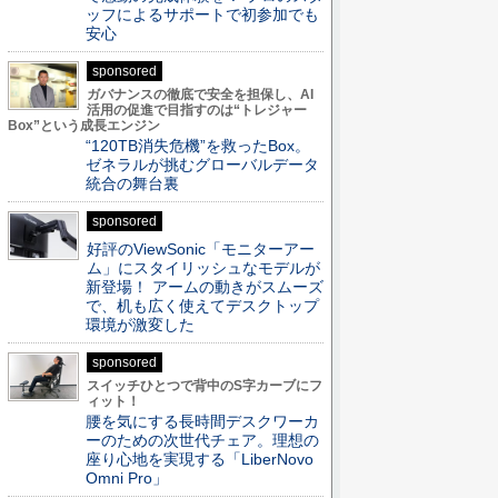
ッフによるサポートで初参加でも
安心
sponsored
ガバナンスの徹底で安全を担保し、AI
活用の促進で目指すのは“トレジャー
Box”という成長エンジン
“120TB消失危機”を救ったBox。
ゼネラルが挑むグローバルデータ
統合の舞台裏
sponsored
好評のViewSonic「モニターアー
ム」にスタイリッシュなモデルが
新登場！ アームの動きがスムーズ
で、机も広く使えてデスクトップ
環境が激変した
sponsored
スイッチひとつで背中のS字カーブにフ
ィット！
腰を気にする長時間デスクワーカ
ーのための次世代チェア。理想の
座り心地を実現する「LiberNovo
Omni Pro」