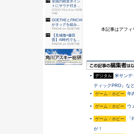
全国の絶景ポイン
トにサウナ付きの
シェア別...
COCO VILLA on GOE
THE
GOETHEとFINCHI
がタッグを組み...
本記事はアフィ
FINCHI on GOETHE
【見城徹×藤田
晋】AI時代でも変
わらない...
FINCHI on GOETHE
米サンディ
デジタル
ティックPRO』な
年
ゲーム・ホビー
ウ
ゲーム・ホビー
「
ゲーム・ホビー
が！