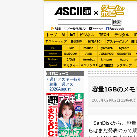
ASCII.jp
ゲーム・
ホビー
トップ
AI
IoT
ビジネス
TECH
デジタル
i
アスキーキッズ
格安SIM
家電ASCII
アスキーグルメ
週刊
FMV
mouse
iiyamaPC
Sycom
PC
ELECOM
AMD
ASUS ROG
Digital
GIGABYTE
JAWS
Acrobat
kintone
Azure
Business
S
JAPANNEXT
マカフィー
キヤノンMJ
ソフマップ
Special
注目ニュース
週刊アスキー特別
編集 週アス
容量1GBのメモリ
2026August
2005年02月02日 22時40
SanDiskから、容
らはまだ発表のみで販