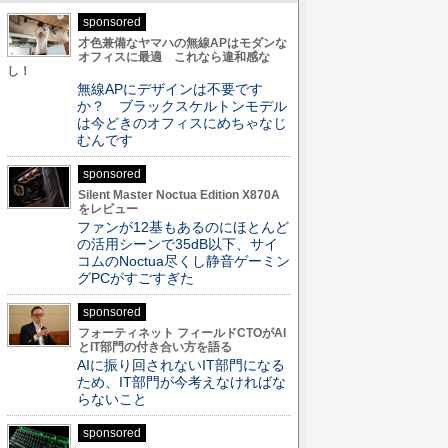
sponsored
才色兼備なヤマハの無線APはモダンな
オフィスに最適 これなら違和感な
し！
無線APにデザインは不要です
か？ ブラックスケルトンモデル
は今どきのオフィスにめちゃなじ
むんです
sponsored
Silent Master Noctua Edition X870A
をレビュー
ファンが12基もあるのにほとんど
の活用シーンで35dB以下、サイ
コムのNoctua尽くし静音ゲーミン
グPCがすごすぎた
sponsored
フォーティネット フィールドCTOがAI
とIT部門の付き合い方を語る
AIに振り回されないIT部門になる
ため、IT部門が今考えなければな
らないこと
sponsored