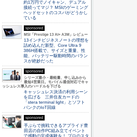
約1万円でノイキャン、デュアル
接続ってマジ？ MSIのゲーミング
ヘッドセットのコスパがどうかし
ている
sponsored
MSI「Prestige 13 AI+ A3M」レビュー
13インチビジネスノートの理想を
詰め込んだ新型、Core Ultra 9
386H搭載で、サイズと重量、性
能、バッテリー駆動時間のバラン
スが絶妙だった
sponsored
シリーズ最小・最軽量、申し込みから
最短4営業日。モバイル通信対応でキャ
ッシュレス導入のハードルを下げる
キャッシュレス決済の利用シーン
を広げる 三井住友カードの
「stera terminal light」とソフト
バンクのIoT回線
sponsored
手ぶらで挑戦できるアプライド豊
田店の自作PC組み立てイベント
で感動の完成体験を！ プロのスタ