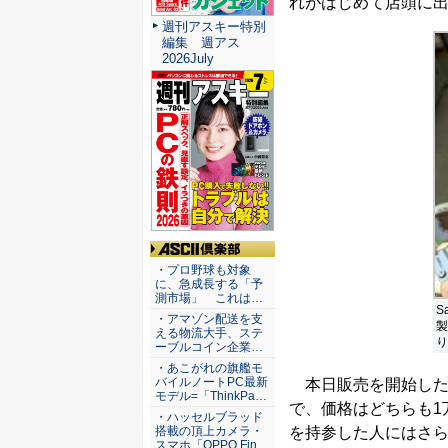
れがはじめて店頭に
週刊アスキー特別
編集 週アス
2026July
ASCII倶楽部
・プロ野球も対象
に、急成長する「予
測市場」 これは…
S
・アマゾン配送を支
製
える物流大手、ステ
り
ーブルコイン企業…
・あこがれの旗艦モ
バイルノートPC最新
本日販売を開始したの
モデル=「ThinkPa…
で、価格はどちらも1万
・ハッセルブラッド
を持参した人にはさら
搭載の頂上カメラ・
スマホ「OPPO Fin…