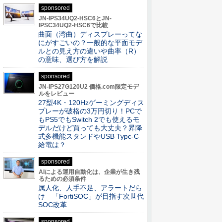
sponsored
JN-IPS34UQ2-HSC6とJN-
IPSC34UQ2-HSC6で比較
曲面（湾曲）ディスプレーってな
にがすごいの？一般的な平面モデ
ルとの見え方の違いや曲率（R）
の意味、選び方を解説
sponsored
JN-IPS27G120U2 価格.com限定モデ
ルをレビュー
27型4K・120Hzゲーミングディス
プレーが破格の3万円切り！PCで
もPS5でもSwitch 2でも使えるモ
デルだけど買っても大丈夫？昇降
式多機能スタンドやUSB Typc-C
給電は？
sponsored
AIによる運用自動化は、企業が生き残
るための必須条件
属人化、人手不足、アラートだら
け 「FortiSOC」が目指す次世代
SOC改革
sponsored