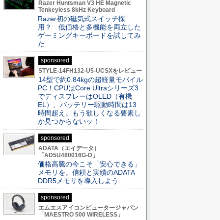
Razer Huntsman V3 HE Magnetic
Tenkeyless 8kHz Keyboard
Razer初の磁気式スイッチ採
用？ 低価格と多機能を両立した
ゲーミングキーボードを試してみ
た
sponsored
STYLE-14FH132-U5-UCSXをレビュー
14型で約0.84kgの超軽量モバイル
PC！CPUはCore Ultraシリーズ3
でディスプレーはOLED（有機
EL）、バッテリー駆動時間は13
時間超え。もう欲しくなる要素し
か見つからないッ！
sponsored
ADATA（エイデータ）
「AD5U480016G-D」
価格高騰の今こそ「安心できる」
メモリを。信頼と実績のADATA
DDR5メモリを導入しよう
sponsored
エムエスアイコンピュータージャパン
「MAESTRO 500 WIRELESS」