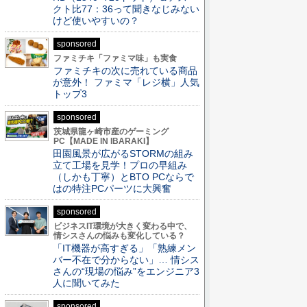
クト比77：36って聞きなじみない
けど使いやすいの？
sponsored
ファミチキ「ファミマ味」も実食
ファミチキの次に売れている商品
が意外！ ファミマ「レジ横」人気
トップ3
sponsored
茨城県龍ヶ崎市産のゲーミング
PC【MADE IN IBARAKI】
田園風景が広がるSTORMの組み
立て工場を見学！プロの早組み
（しかも丁寧）とBTO PCならで
はの特注PCパーツに大興奮
sponsored
ビジネスIT環境が大きく変わる中で、
情シスさんの悩みも変化している？
「IT機器が高すぎる」「熟練メン
バー不在で分からない」… 情シス
さんの“現場の悩み”をエンジニア3
人に聞いてみた
sponsored