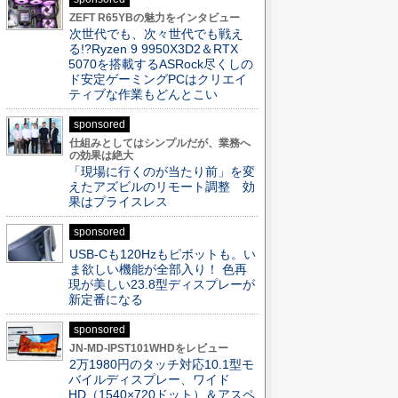
ZEFT R65YBの魅力をインタビュー
次世代でも、次々世代でも戦え
る!?Ryzen 9 9950X3D2＆RTX
5070を搭載するASRock尽くしの
ド安定ゲーミングPCはクリエイ
ティブな作業もどんとこい
sponsored
仕組みとしてはシンプルだが、業務へ
の効果は絶大
「現場に行くのが当たり前」を変
えたアズビルのリモート調整 効
果はプライスレス
sponsored
USB-Cも120Hzもピボットも。い
ま欲しい機能が全部入り！ 色再
現が美しい23.8型ディスプレーが
新定番になる
sponsored
JN-MD-IPST101WHDをレビュー
2万1980円のタッチ対応10.1型モ
バイルディスプレー、ワイド
HD（1540×720ドット）＆アスペ