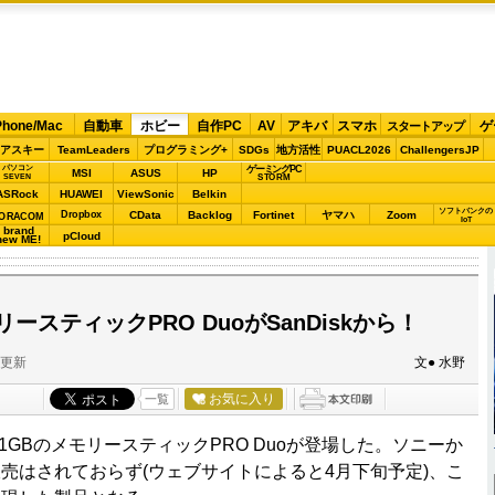
Phone/Mac
自動車
ホビー
自作PC
AV
アキバ
スマホ
ゲ
スタートアップ
アスキー
TeamLeaders
プログラミング+
SDGs
地方活性
PUACL2026
ChallengersJP
パソコン
ゲーミングPC
MSI
ASUS
HP
STORM
SEVEN
ASRock
HUAWEI
ViewSonic
Belkin
ソフトバンクの
Dropbox
CData
Backlog
Fortinet
ヤマハ
Zoom
ORACOM
IoT
brand
pCloud
new ME!
ースティックPRO DuoがSanDiskから！
分更新
文● 水野
お気に入り
一覧
量1GBのメモリースティックPRO Duoが登場した。ソニーか
売はされておらず(ウェブサイトによると4月下旬予定)、こ