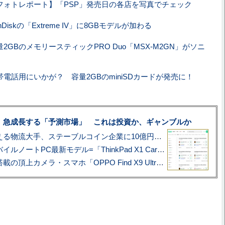
フォトレポート】「PSP」発売日の各店を写真でチェック
nDiskの「Extreme IV」に8GBモデルが加わる
量2GBのメモリースティックPRO Duo「MSX-M2GN」がソニ
帯電話用にいかが？ 容量2GBのminiSDカードが発売に！
、急成長する「予測市場」 これは投資か、ギャンブルか
アマゾン配送を支える物流大手、ステーブルコイン企業に10億円投資のワケ
あこがれの旗艦モバイルノートPC最新モデル=「ThinkPad X1 Carbon Gen 14 Aura Edition」実機レビュー
ハッセルブラッド搭載の頂上カメラ・スマホ「OPPO Find X9 Ultra」実写レビュー=プロが本気で徹底撮影しました!!