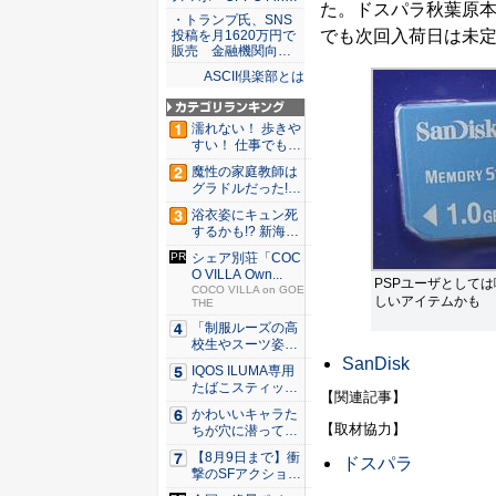
た。ドスパラ秋葉原
・トランプ氏、SNS
でも次回入荷日は未
投稿を月1620万円で
販売 金融機関向…
ASCII倶楽部とは
濡れない！ 歩きや
すい！ 仕事でも履
ける...
魔性の家庭教師は
グラドルだった!?
村雨...
浴衣姿にキュン死
するかも!? 新海ま
きが...
シェア別荘「COC
O VILLA Own...
PSPユーザとして
COCO VILLA on GOE
しいアイテムかも
THE
「制服ルーズの高
校生やスーツ姿の
OLを演...
SanDisk
IQOS ILUMA専用
たばこスティッ
【関連記事】
ク...
かわいいキャラた
【取材協力】
ちが穴に潜ってひ
どい目に...
【8月9日まで】衝
ドスパラ
撃のSFアクション
『G...