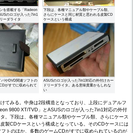
を搭載する「Radeon
下段は、各種マニュアル類やケーブル類、
とASUSのロゴが入った7in1
さらにケースと同じ材質と思われる皮製CD
リーダライタ
ケースという構成
イバやDVD関連ソフトの
ASUSのロゴが入った7in1対応の外付けカー
CDがすでに収められて
ドリーダライタ。ある意味貴重かもしれな
い
けてみる。中身は2段構造となっており、上段にデュアルフ
n 9800 XT/TVD」とASUSのロゴが入った7in1対応の外付
イタ。下段は、各種マニュアル類やケーブル類、さらにケース
皮製CDケースという構成となっている。そのCDケースには
ソフトのほか、多数のゲームCDがすでに収められているのが