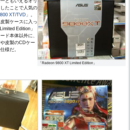
唯一ともいえるオリ
用したことで人気の
800 XT/TVD」
。
う皮製ケースに入っ
imited Edition」
カード本体以外に、
や皮製のCDケー
華仕様だ。
「Radeon 9800 XT Limited Edition」