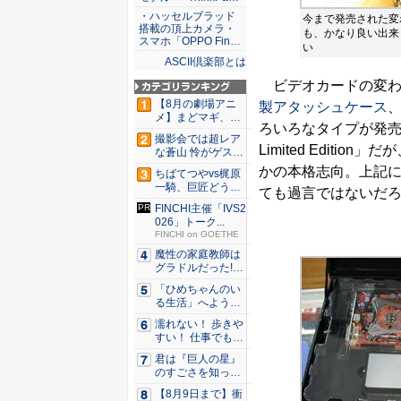
・ハッセルブラッド
今まで発売された変
搭載の頂上カメラ・
も、かなり良い出来
スマホ「OPPO Fin…
い
ASCII倶楽部とは
ビデオカードの変わ
【8月の劇場アニ
製アタッシュケース
メ】まどマギ、13
ろいろなタイプが発売さ
年ぶり...
撮影会では超レア
Limited Edit
な蒼山 怜がゲスト
登場！...
かの本格志向。上記
ちばてつやvs梶原
一騎、巨匠どうし
ても過言ではないだ
のガチ...
FINCHI主催「IVS2
026」トーク...
FINCHI on GOETHE
魔性の家庭教師は
グラドルだった!?
村雨...
「ひめちゃんのい
る生活」へようこ
そ！ 「...
濡れない！ 歩きや
すい！ 仕事でも履
ける...
君は『巨人の星』
のすごさを知って
いるか？...
【8月9日まで】衝