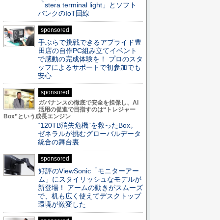
「stera terminal light」とソフト
バンクのIoT回線
sponsored
手ぶらで挑戦できるアプライド豊
田店の自作PC組み立てイベント
で感動の完成体験を！ プロのスタ
ッフによるサポートで初参加でも
安心
sponsored
ガバナンスの徹底で安全を担保し、AI
活用の促進で目指すのは“トレジャー
Box”という成長エンジン
“120TB消失危機”を救ったBox。
ゼネラルが挑むグローバルデータ
統合の舞台裏
sponsored
好評のViewSonic「モニターアー
ム」にスタイリッシュなモデルが
新登場！ アームの動きがスムーズ
で、机も広く使えてデスクトップ
環境が激変した