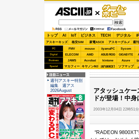
ASCII.jp
ゲーム・
ホビー
トップ
AI
IoT
ビジネス
TECH
デジタル
i
アスキーキッズ
格安SIM
家電ASCII
アスキーグルメ
週刊
FMV
mouse
iiyamaPC
Sycom
PC
ELECOM
AMD
ASUS ROG
Digital
GIGABYTE
JAWS
Acrobat
kintone
Azure
Business
S
JAPANNEXT
マカフィー
キヤノンMJ
ソフマップ
Special
注目ニュース
週刊アスキー特別
編集 週アス
アタッシュケース
2026August
ドが登場！中身
2003年12月04日 22時51
“RADEON 9800