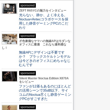
sponsored
ZEFT R65YCの魅力をインタビュー
光らない、静か、よく冷える。
Noctua×Antecコラボケースを採
用した静音ゲーミングPCのこだ
わり
sponsored
才色兼備なヤマハの無線APはモダンな
オフィスに最適 これなら違和感な
し！
無線APにデザインは不要です
か？ ブラックスケルトンモデル
は今どきのオフィスにめちゃなじ
むんです
sponsored
Silent Master Noctua Edition X870A
をレビュー
ファンが12基もあるのにほとんど
の活用シーンで35dB以下、サイ
コムのNoctua尽くし静音ゲーミン
グPCがすごすぎた
sponsored