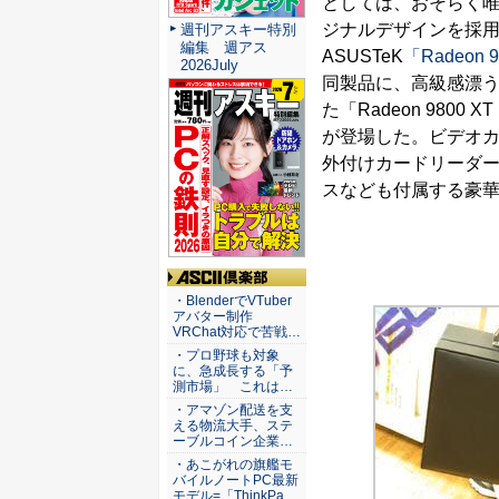
としては、おそらく
ジナルデザインを採
週刊アスキー特別
編集 週アス
ASUSTeK
「Radeon 9
2026July
同製品に、高級感漂
た「Radeon 9800 XT L
が登場した。ビデオ
外付けカードリーダー
スなども付属する豪
ASCII倶楽部
・BlenderでVTuber
アバター制作
VRChat対応で苦戦…
・プロ野球も対象
に、急成長する「予
測市場」 これは…
・アマゾン配送を支
える物流大手、ステ
ーブルコイン企業…
・あこがれの旗艦モ
バイルノートPC最新
モデル=「ThinkPa…