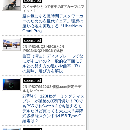
sponsored
スイッチひとつで背中のS字カーブにフ
ィット！
腰を気にする長時間デスクワーカ
ーのための次世代チェア。理想の
座り心地を実現する「LiberNovo
Omni Pro」
sponsored
JN-IPS34UQ2-HSC6とJN-
IPSC34UQ2-HSC6で比較
曲面（湾曲）ディスプレーってな
にがすごいの？一般的な平面モデ
ルとの見え方の違いや曲率（R）
の意味、選び方を解説
sponsored
JN-IPS27G120U2 価格.com限定モデ
ルをレビュー
27型4K・120Hzゲーミングディス
プレーが破格の3万円切り！PCで
もPS5でもSwitch 2でも使えるモ
デルだけど買っても大丈夫？昇降
式多機能スタンドやUSB Typc-C
給電は？