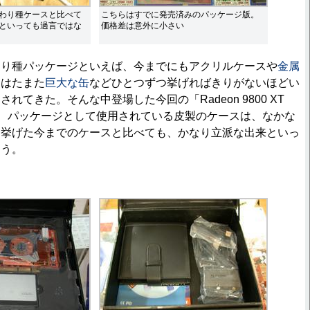
わり種ケースと比べて
こちらはすでに発売済みのパッケージ版。
といっても過言ではな
価格差は意外に小さい
り種パッケージといえば、今までにもアクリルケースや
金属
、はたまた
巨大な缶
などひとつずつ挙げればきりがないほどい
れてきた。そんな中登場した今回の「Radeon 9800 XT
ion」だが、パッケージとして使用されている皮製のケースは、なかな
に挙げた今までのケースと比べても、かなり立派な出来といっ
ろう。