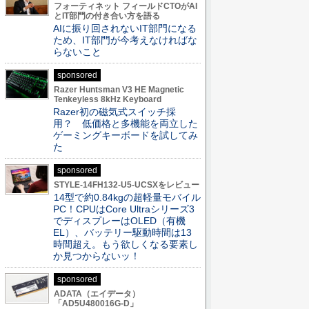
フォーティネット フィールドCTOがAI
とIT部門の付き合い方を語る
AIに振り回されないIT部門になる
ため、IT部門が今考えなければな
らないこと
sponsored
Razer Huntsman V3 HE Magnetic
Tenkeyless 8kHz Keyboard
Razer初の磁気式スイッチ採
用？ 低価格と多機能を両立した
ゲーミングキーボードを試してみ
た
sponsored
STYLE-14FH132-U5-UCSXをレビュー
14型で約0.84kgの超軽量モバイル
PC！CPUはCore Ultraシリーズ3
でディスプレーはOLED（有機
EL）、バッテリー駆動時間は13
時間超え。もう欲しくなる要素し
か見つからないッ！
sponsored
ADATA（エイデータ）
「AD5U480016G-D」