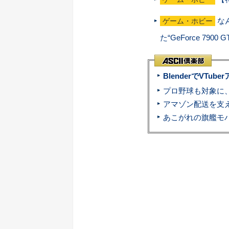
な
ゲーム・ホビー
た“GeForce 79
BlenderでVT