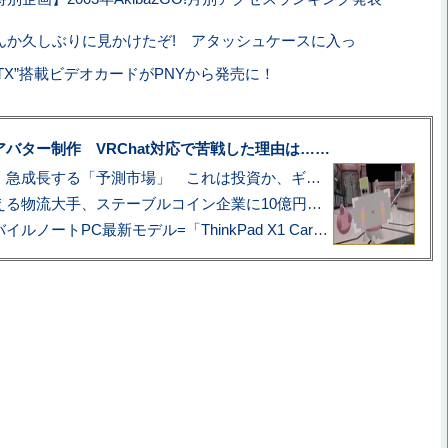
んか久しぶりに見かけたぞ! アタッシュケースに入っ
00 GTX”搭載ビデオカードがPNYから発売に！
uberアバター制作 VRChat対応で苦戦した理由は……
プロ野球も対象に、急成長する「予測市場」 これは投資か、ギャンブルか
アマゾン配送を支える物流大手、ステーブルコイン企業に10億円投資のワケ
あこがれの旗艦モバイルノートPC最新モデル=「ThinkPad X1 Carbon Gen 14 Aura Edition」実機レビュー