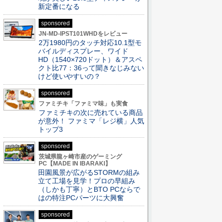
新定番になる
sponsored
JN-MD-IPST101WHDをレビュー
2万1980円のタッチ対応10.1型モ
バイルディスプレー、ワイド
HD（1540×720ドット）＆アスペ
クト比77：36って聞きなじみない
けど使いやすいの？
sponsored
ファミチキ「ファミマ味」も実食
ファミチキの次に売れている商品
が意外！ ファミマ「レジ横」人気
トップ3
sponsored
茨城県龍ヶ崎市産のゲーミング
PC【MADE IN IBARAKI】
田園風景が広がるSTORMの組み
立て工場を見学！プロの早組み
（しかも丁寧）とBTO PCならで
はの特注PCパーツに大興奮
sponsored