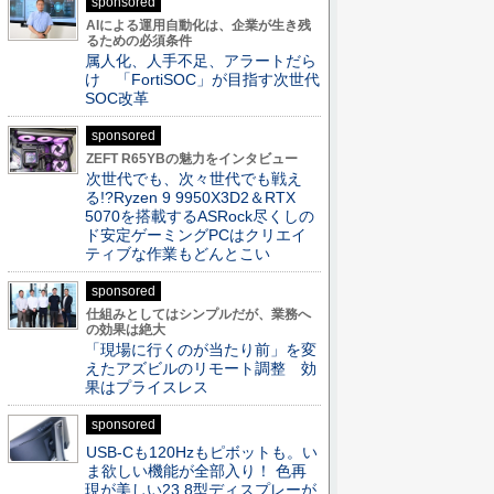
sponsored
AIによる運用自動化は、企業が生き残
るための必須条件
属人化、人手不足、アラートだら
け 「FortiSOC」が目指す次世代
SOC改革
sponsored
ZEFT R65YBの魅力をインタビュー
次世代でも、次々世代でも戦え
る!?Ryzen 9 9950X3D2＆RTX
5070を搭載するASRock尽くしの
ド安定ゲーミングPCはクリエイ
ティブな作業もどんとこい
sponsored
仕組みとしてはシンプルだが、業務へ
の効果は絶大
「現場に行くのが当たり前」を変
えたアズビルのリモート調整 効
果はプライスレス
sponsored
USB-Cも120Hzもピボットも。い
ま欲しい機能が全部入り！ 色再
現が美しい23.8型ディスプレーが