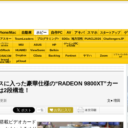
Phone/Mac
自動車
ホビー
自作PC
AV
アキバ
スマホ
ゲ
スタートアップ
アスキー
TeamLeaders
プログラミング+
SDGs
地方活性
PUACL2026
ChallengersJP
パソコン
ゲーミングPC
MSI
ASUS
HP
STORM
SEVEN
ASRock
HUAWEI
ViewSonic
Belkin
ソフトバンクの
Dropbox
CData
Backlog
Fortinet
ヤマハ
Zoom
ORACOM
IoT
brand
pCloud
new ME!
に入った豪華仕様の“RADEON 9800XT”カー
は2段構造！
分更新
文● 増田
お気に入り
一覧
XT”搭載ビデオカード