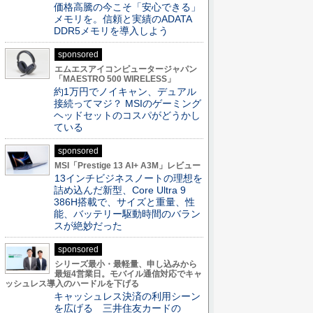
価格高騰の今こそ「安心できる」
メモリを。信頼と実績のADATA
DDR5メモリを導入しよう
sponsored
エムエスアイコンピュータージャパン
「MAESTRO 500 WIRELESS」
約1万円でノイキャン、デュアル
接続ってマジ？ MSIのゲーミング
ヘッドセットのコスパがどうかし
ている
sponsored
MSI「Prestige 13 AI+ A3M」レビュー
13インチビジネスノートの理想を
詰め込んだ新型、Core Ultra 9
386H搭載で、サイズと重量、性
能、バッテリー駆動時間のバラン
スが絶妙だった
sponsored
シリーズ最小・最軽量、申し込みから
最短4営業日。モバイル通信対応でキャ
ッシュレス導入のハードルを下げる
キャッシュレス決済の利用シーン
を広げる 三井住友カードの