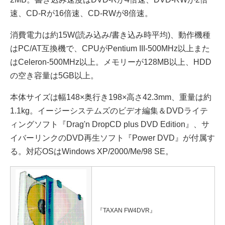
速、CD-Rが16倍速、CD-RWが8倍速。
消費電力は約15W(読み込み/書き込み時平均)、動作機種
はPC/AT互換機で、CPUがPentium III-500MHz以上また
はCeleron-500MHz以上。メモリーが128MB以上、HDD
の空き容量は5GB以上。
本体サイズは幅148×奥行き198×高さ42.3mm、重量は約
1.1kg。イージーシステムズのビデオ編集＆DVDライテ
ィングソフト『Drag'n DropCD plus DVD Edition』、サ
イバーリンクのDVD再生ソフト『Power DVD』が付属す
る。対応OSはWindows XP/2000/Me/98 SE。
『TAXAN FW4DVR』