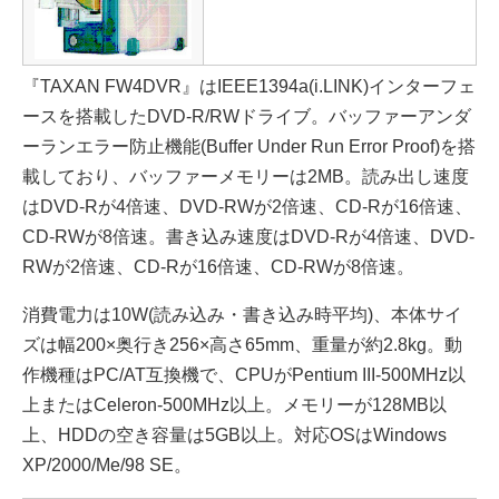
『TAXAN FW4DVR』はIEEE1394a(i.LINK)インターフェ
ースを搭載したDVD-R/RWドライブ。バッファーアンダ
ーランエラー防止機能(Buffer Under Run Error Proof)を搭
載しており、バッファーメモリーは2MB。読み出し速度
はDVD-Rが4倍速、DVD-RWが2倍速、CD-Rが16倍速、
CD-RWが8倍速。書き込み速度はDVD-Rが4倍速、DVD-
RWが2倍速、CD-Rが16倍速、CD-RWが8倍速。
消費電力は10W(読み込み・書き込み時平均)、本体サイ
ズは幅200×奥行き256×高さ65mm、重量が約2.8kg。動
作機種はPC/AT互換機で、CPUがPentium III-500MHz以
上またはCeleron-500MHz以上。メモリーが128MB以
上、HDDの空き容量は5GB以上。対応OSはWindows
XP/2000/Me/98 SE。