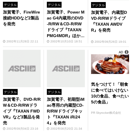
デジタル
デジタル
デジタル
加賀電子、FireWire
加賀電子、Power M
加賀電子、内蔵型D
接続HDDなど2製品
ac G4内蔵用のDVD
VD-R/RWドライブ
を発売
-R/RW＆CD-R/RW
『TAXAN AWDV
ドライブ『TAXAN
R』を発売
PMG4MDR』ほかを
発売
2002年11月28日 22:11
2002年10月10日 18:51
2002年09月26日 19:01
AD
気をつけて！「朝食
に食べてはいけない
デジタル
デジタル
10の食品、食べたい
加賀電子、DVD-R/R
加賀電子、初期型iM
5の食品」
W＆CD-R/RWドラ
ac専用の内蔵型CD-
イブ『TAXAN FWD
R/RWドライブキッ
PR Skyrocket株式会社
VR』など3製品を発
ト『TAXAN iRi24
売
4』を発売
2002年09月04日 23:16
2002年08月20日 21:34