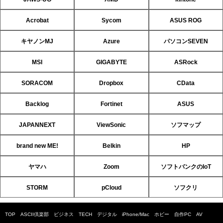
Acrobat
Sycom
ASUS ROG
キヤノンMJ
Azure
パソコンSEVEN
MSI
GIGABYTE
ASRock
SORACOM
Dropbox
CData
Backlog
Fortinet
ASUS
JAPANNEXT
ViewSonic
ソフマップ
brand new ME!
Belkin
HP
ヤマハ
Zoom
ソフトバンクのIoT
STORM
pCloud
ソフクリ
TOP
ASCII倶楽部
ビジネス
TECH
デジタル
iPhone/Mac
ホビー
自作PC
AV