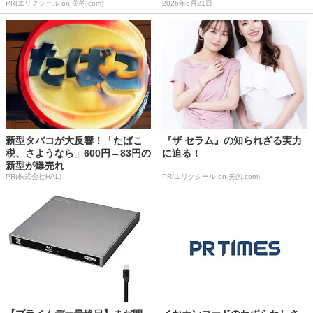
PR(エリクシール on 美的.com)
2026年6月21日
新型タバコが大反響！「たばこ
『ザ セラム』の知られざる実力
税、さようなら」600円→83円の
に迫る！
新型が爆売れ
PR(株式会社HAL)
PR(エリクシール on 美的.com)