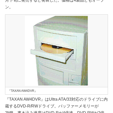
月下旬に発売すると発表した。価格は4製品ともオープ
ン。
『TAXAN AW4DVR』
『TAXAN AW4DVR』はUltra ATA/33対応のドライブに内
蔵するDVD-R/RWドライブ。バッファーメモリーが
2MB。書き込み速度はDVD-Rが4倍速、DVD-RWが2倍