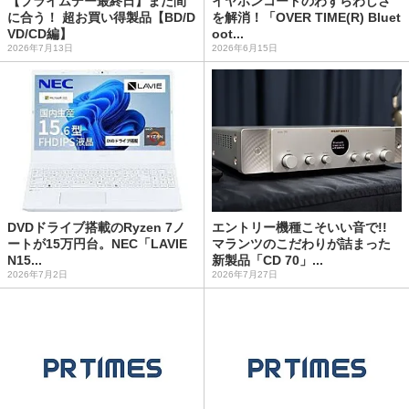
【プライムデー最終日】まだ間
イヤホンコードのわずらわしさ
に合う！ 超お買い得製品【BD/D
を解消！「OVER TIME(R) Bluet
VD/CD編】
oot...
2026年7月13日
2026年6月15日
DVDドライブ搭載のRyzen 7ノ
エントリー機種こそいい音で!!
ートが15万円台。NEC「LAVIE
マランツのこだわりが詰まった
N15...
新製品「CD 70」...
2026年7月2日
2026年7月27日