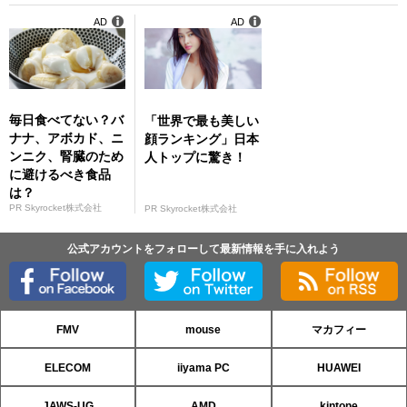
AD
AD
毎日食べてない？バ
「世界で最も美しい
ナナ、アボカド、ニ
顔ランキング」日本
ンニク、腎臓のため
人トップに驚き！
に避けるべき食品
は？
PR Skyrocket株式会社
PR Skyrocket株式会社
公式アカウントをフォローして最新情報を手に入れよう
FMV
mouse
マカフィー
ELECOM
iiyama PC
HUAWEI
JAWS-UG
AMD
kintone