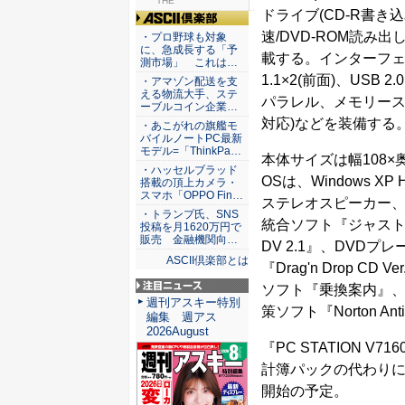
THE
ドライブ(CD-R書き込
ASCII倶楽部
速/DVD-ROM読み
・プロ野球も対象
に、急成長する「予
載する。インターフェースは
測市場」 これは…
1.1×2(前面)、USB 
・アマゾン配送を支
える物流大手、ステ
パラレル、メモリースティ
ーブルコイン企業…
対応)などを装備する
・あこがれの旗艦モ
バイルノートPC最新
モデル=「ThinkPa…
本体サイズは幅108×奥
・ハッセルブラッド
OSは、Windows XP
搭載の頂上カメラ・
スマホ「OPPO Fin…
ステレオスピーカー、
・トランプ氏、SNS
統合ソフト『ジャストホ
投稿を月1620万円で
販売 金融機関向…
DV 2.1』、DVDプ
ASCII倶楽部とは
『Drag'n Drop C
ソフト『乗換案内』、
注目ニュース
週刊アスキー特別
策ソフト『Norton A
編集 週アス
2026August
『PC STATION 
計簿パックの代わりに、O
開始の予定。