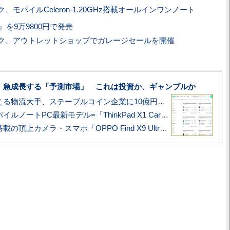
、モバイルCeleron-1.20GHz搭載オールインワンノート
20』を9万9800円で発売
ク、アウトレットショップでガレージセールを開催
、急成長する「予測市場」 これは投資か、ギャンブルか
アマゾン配送を支える物流大手、ステーブルコイン企業に10億円投資のワケ
あこがれの旗艦モバイルノートPC最新モデル=「ThinkPad X1 Carbon Gen 14 Aura Edition」実機レビュー
ハッセルブラッド搭載の頂上カメラ・スマホ「OPPO Find X9 Ultra」実写レビュー=プロが本気で徹底撮影しました!!