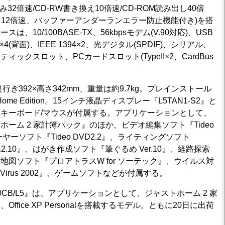
み32倍速/CD-RW書き換え10倍速/CD-ROM読み出し40倍
出し12倍速、バッファーアンダーランエラー防止機能付き)を搭
、10/100BASE-TX、56kbpsモデム(V.90対応)、USB
2.0×4(背面)、IEEE 1394×2、光デジタル(SPDIF)、シリアル、
ックスロット、PCカードスロット(TypeII×2、CardBus
。
行き392×高さ342mm、重量は約9.7kg。プレインストール
 Home Edition。15インチ液晶ディスプレー『L5TAN1-S2』と
キーボード/マウスが付属する。アプリケーションとして、
ーム 2 家計簿パック』のほか、ビデオ編集ソフト『Tideo
レーヤーソフト『Tideo DVD2.2』、ライティングソフト
D Ver.2.10』、はがき作成ソフト『筆ぐるめ Ver.10』、経路探索
地図ソフト『プロアトラスW for ソーテック』、ウイルス対
ntiVirus 2002』、ゲームソフトなどが付属する。
V7160CB/L5』は、アプリケーションとして、ジャストホーム 2 家
ffice XP Personalを搭載するモデル。ともに20日に出荷