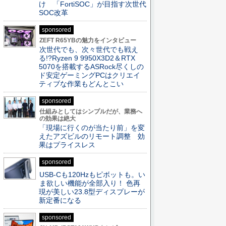
け 「FortiSOC」が目指す次世代
SOC改革
sponsored
ZEFT R65YBの魅力をインタビュー
次世代でも、次々世代でも戦え
る!?Ryzen 9 9950X3D2＆RTX
5070を搭載するASRock尽くしの
ド安定ゲーミングPCはクリエイ
ティブな作業もどんとこい
sponsored
仕組みとしてはシンプルだが、業務へ
の効果は絶大
「現場に行くのが当たり前」を変
えたアズビルのリモート調整 効
果はプライスレス
sponsored
USB-Cも120Hzもピボットも。い
ま欲しい機能が全部入り！ 色再
現が美しい23.8型ディスプレーが
新定番になる
sponsored