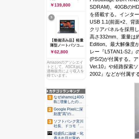
ー 83K9003JJP ノー
ソコン Vivobook 15
￥139,800
トPC
SDRAM)、40GBのHD
M1502NAQ 15.6イ
ンチ AMD Ryzen 7
を搭載する。インターフェー
5
170 メモリ16GB
USB 1.1(前面×
SSD 512GB
Microsoft 365
クリアパネルを採用し
Personal (24か月版)
高さ332mm、重量は約
搭載 Windows 11 重
【整備済み品】軽量
量1.7kg Wi-Fi 6E ク
Edition。最大解像
薄型ノートパソコン
ワイエットブルー
dynabook G83 ■
レー『L5TAN1-S
￥62,800
M1502NAQ-
13.3型
R7165BUWS
(PS/2)が付属す
FHD(1920x1080) -
Amazonのアソシエイ
高性能第11世代Core
Ver.10』や経路探索ソ
トとして、ASCII.jpは
i5-1135G7 - メモリ
適格販売により収入を
2002』などが付属す
16GB - SSD 256GB
得ています。
- Webカメラ -
WiFi&Bluetooth -
USB Type-C - MS
Office 2021 - Win11
なぜahamoは40G
搭載
Bに増量したの
か ...
Google Pixelに深
刻度"高"の...
ソフトバンク宮川
社長、ドコモ「ah
amo...
稲盛氏に論破・叱
責され目が覚め