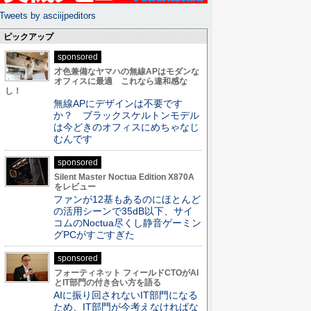
Tweets by asciijpeditors
ピックアップ
sponsored
才色兼備なヤマハの無線APはモダンな
オフィスに最適 これなら違和感な
し！
無線APにデザインは不要です
か？ ブラックスケルトンモデル
は今どきのオフィスにめちゃなじ
むんです
sponsored
Silent Master Noctua Edition X870A
をレビュー
ファンが12基もあるのにほとんど
の活用シーンで35dB以下、サイ
コムのNoctua尽くし静音ゲーミン
グPCがすごすぎた
sponsored
フォーティネット フィールドCTOがAI
とIT部門の付き合い方を語る
AIに振り回されないIT部門になる
ため、IT部門が今考えなければな