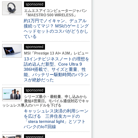
sponsored
エムエスアイコンピュータージャパン
「MAESTRO 500 WIRELESS」
約1万円でノイキャン、デュアル
接続ってマジ？ MSIのゲーミング
ヘッドセットのコスパがどうかし
ている
sponsored
MSI「Prestige 13 AI+ A3M」レビュー
13インチビジネスノートの理想を
詰め込んだ新型、Core Ultra 9
386H搭載で、サイズと重量、性
能、バッテリー駆動時間のバラン
スが絶妙だった
sponsored
シリーズ最小・最軽量、申し込みから
最短4営業日。モバイル通信対応でキャ
ッシュレス導入のハードルを下げる
キャッシュレス決済の利用シーン
を広げる 三井住友カードの
「stera terminal light」とソフト
バンクのIoT回線
sponsored