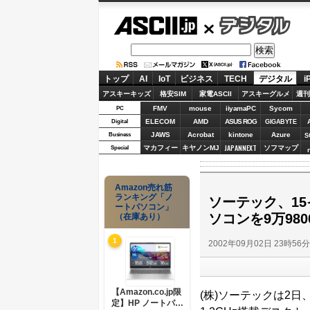
ASCII.jp
デジタル
トップ
AI
IoT
ビジネス
TECH
デジタル
i
アスキーキッズ
格安SIM
家電ASCII
アスキーグルメ
週刊
FMV
mouse
iiyamaPC
Sycom
PC
ELECOM
AMD
ASUS ROG
Digital
GIGABYTE
JAWS
Acrobat
kintone
Azure
Business
S
JAPANNEXT
マカフィー
キヤノンMJ
ソフマップ
Special
Amazon売れ筋
ランキング「ノ
ソーテック、15イ
ートパソコン」
ソコンを9万98
（在庫あり）
1
2002年09月02日 23時56
【Amazon.co.jp限
(株)ソーテックは2日、
定】HP ノートパソ