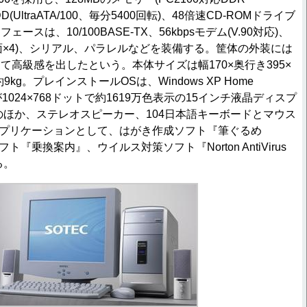
D(UltraATA/100、毎分5400回転)、48倍速CD-ROMドライブ
スは、10/100BASE-TX、56kbpsモデム(V.90対応)、
2、背面×4)、シリアル、パラレルなどを装備する。筐体の外装には
て高級感を出したという。本体サイズは幅170×奥行き395×
9kg。プレインストールOSは、Windows XP Home
度が1024×768ドットで約1619万色表示の15インチ液晶ディスプ
2』のほか、ステレオスピーカー、104日本語キーボードとマウス
る。アプリケーションとして、はがき作成ソフト『筆ぐるめ
フト『乗換案内』、ウイルス対策ソフト『Norton AntiVirus
る。