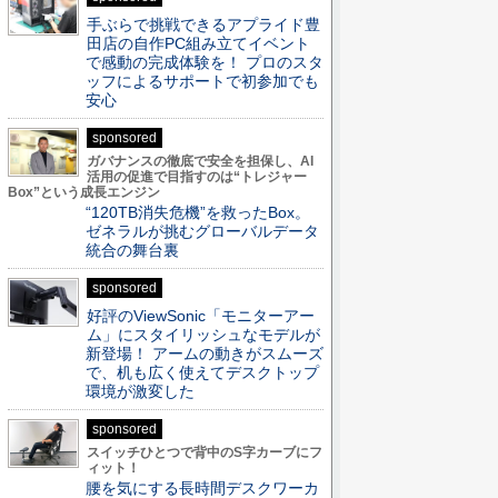
手ぶらで挑戦できるアプライド豊
田店の自作PC組み立てイベント
で感動の完成体験を！ プロのスタ
ッフによるサポートで初参加でも
安心
sponsored
ガバナンスの徹底で安全を担保し、AI
活用の促進で目指すのは“トレジャー
Box”という成長エンジン
“120TB消失危機”を救ったBox。
ゼネラルが挑むグローバルデータ
統合の舞台裏
sponsored
好評のViewSonic「モニターアー
ム」にスタイリッシュなモデルが
新登場！ アームの動きがスムーズ
で、机も広く使えてデスクトップ
環境が激変した
sponsored
スイッチひとつで背中のS字カーブにフ
ィット！
腰を気にする長時間デスクワーカ