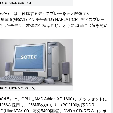
PC STATION SX6120/P7』
SX6120/P7』は、付属するディスプレーを最大解像度が
三星電管(株)の17インチ平面“DYNAFLAT”CRTディスプレー
に変更したモデル。本体の仕様は同じ。ともに13日に出荷を開始
PC STATION V7160C/L5』
160C/L5』は、CPUにAMD Athlon XP 1600+、チップセットに
 KN266を採用し、256MBのメモリー(PC2100対応DDR
D(UltraATA/100、毎分5400回転)、DVD＆CD-R/RWコンボ