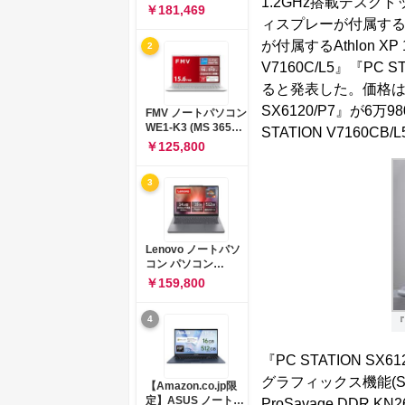
1.2GHz搭載デスクトッ
コン 15-fd 15.6イン
￥181,469
チ インテル Core 5
ィスプレーが付属する『P
120U メモリ16GB
が付属するAthlon X
2
SSD512GB
Windows 11
V7160C/L5』『PC
Microsoft Office
ると発表した。価格は『PC
2024搭載 WPS
Office搭載 カメラシ
SX6120/P7』が6万9
FMV ノートパソコン
ャッター 指紋認証 薄
WE1-K3 (MS 365
STATION V7160CB
型 Copilotキー搭載
Personal/Copilotキ
￥125,800
ナチュラルシルバー
ー搭載/Win 11/15.6
(BJ0M5PA-AAAI)
型/Core
3
i5/16GB/SSD
512GB/ホワイト)
FMVWK3E15W_AZ
Lenovo ノートパソ
コン パソコン
IdeaPad Slim 3 14.0
￥159,800
インチ AMD
Ryzen™ 5 8640HS
4
『
メモリ16GB
SSD512GB
Microsoft 365 試用
『PC STATION SX
版 Windows11 バッ
テリー駆動12.6時間
グラフィックス機能(S3 G
【Amazon.co.jp限
重量1.39kg ルナグレ
定】ASUS ノートパ
ProSavage DDR 