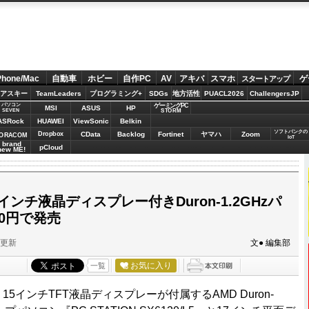
Phone/Mac
自動車
ホビー
自作PC
AV
アキバ
スマホ
ゲ
スタートアップ
アスキー
TeamLeaders
プログラミング+
SDGs
地方活性
PUACL2026
ChallengersJP
パソコン
ゲーミングPC
MSI
ASUS
HP
STORM
SEVEN
ASRock
HUAWEI
ViewSonic
Belkin
ソフトバンクの
Dropbox
CData
Backlog
Fortinet
ヤマハ
Zoom
ORACOM
IoT
brand
pCloud
new ME!
ンチ液晶ディスプレー付きDuron-1.2GHzパ
00円で発売
分更新
文● 編集部
お気に入り
一覧
15インチTFT液晶ディスプレーが付属するAMD Duron-