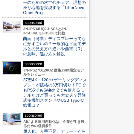
ーのための次世代チェア。理想の
座り心地を実現する「LiberNovo
Omni Pro」
sponsored
JN-IPS34UQ2-HSC6とJN-
IPSC34UQ2-HSC6で比較
曲面（湾曲）ディスプレーってな
にがすごいの？一般的な平面モデ
ルとの見え方の違いや曲率（R）
の意味、選び方を解説
sponsored
JN-IPS27G120U2 価格.com限定モデ
ルをレビュー
27型4K・120Hzゲーミングディス
プレーが破格の3万円切り！PCで
もPS5でもSwitch 2でも使えるモ
デルだけど買っても大丈夫？昇降
式多機能スタンドやUSB Typc-C
給電は？
sponsored
AIによる運用自動化は、企業が生き残
るための必須条件
属人化、人手不足、アラートだら