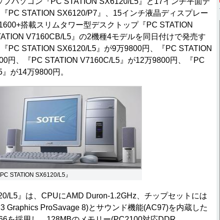
プパソコン『PC STATION SX6120/L5』と17インチ平面デ
C STATION SX6120/P7』、15インチ液晶ディスプレー
P 1600+搭載スリムタワー型デスクトップ『PC STATION
 STATION V7160CB/L5』の2機種4モデルを同日付けで発売す
 STATION SX6120/L5』が9万9800円、『PC STATION
800円、『PC STATION V7160C/L5』が12万9800円、『PC
/L5』が14万9800円。
PC STATION SX6120/L5』
6120/L5』は、CPUにAMD Duron-1.2GHz、チップセットには
raphics ProSavage 8)とサウンド機能(AC97)を内蔵した
KN266を採用し、128MBのメモリー(PC2100対応DDR