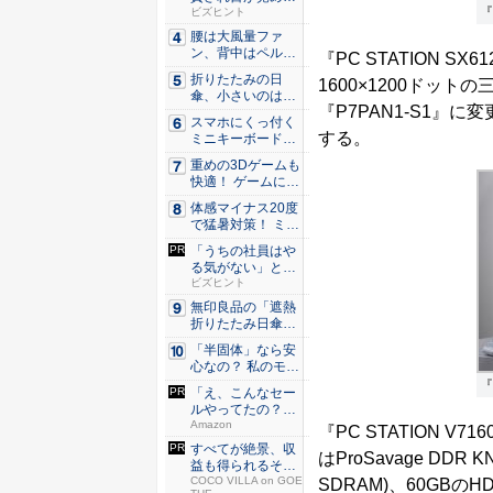
『
た。経営者...
ビズヒント
腰は大風量ファ
ン、背中はペルチ
『PC STATION 
ェ冷却。ダ...
折りたたみの日
1600×1200ドットの
傘、小さいのは困
『P7PAN1-S1』
る！ それ...
スマホにくっ付く
する。
ミニキーボード！
触ってわ...
重めの3Dゲームも
快適！ ゲームに強
いH...
体感マイナス20度
で猛暑対策！ ミズ
ノの...
「うちの社員はや
る気がない」と嘆
くリーダ...
ビズヒント
無印良品の「遮熱
折りたたみ日傘」
約160...
「半固体」なら安
心なの？ 私のモバ
イルバ...
『
「え、こんなセー
ルやってたの？」
80％O...
Amazon
『PC STATION V7
すべてが絶景、収
はProSavage DDR
益も得られるその
仕組みと...
COCO VILLA on GOE
SDRAM)、60GBのHD