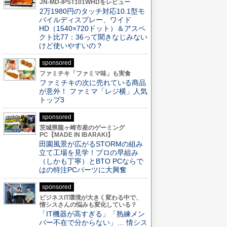
JN-MD-IPST101WHDをレビュー
2万1980円のタッチ対応10.1型モ
バイルディスプレー、ワイド
HD（1540×720ドット）＆アスペ
クト比77：36って聞きなじみない
けど使いやすいの？
sponsored
ファミチキ「ファミマ味」も実食
ファミチキの次に売れている商品
が意外！ ファミマ「レジ横」人気
トップ3
sponsored
茨城県龍ヶ崎市産のゲーミング
PC【MADE IN IBARAKI】
田園風景が広がるSTORMの組み
立て工場を見学！プロの早組み
（しかも丁寧）とBTO PCならで
はの特注PCパーツに大興奮
sponsored
ビジネスIT環境が大きく変わる中で、
情シスさんの悩みも変化している？
「IT機器が高すぎる」「熟練メン
バー不在で分からない」… 情シス