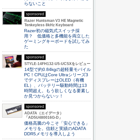
らないこと
sponsored
Razer Huntsman V3 HE Magnetic
Tenkeyless 8kHz Keyboard
Razer初の磁気式スイッチ採
用？ 低価格と多機能を両立した
ゲーミングキーボードを試してみ
た
sponsored
STYLE-14FH132-U5-UCSXをレビュー
14型で約0.84kgの超軽量モバイル
PC！CPUはCore Ultraシリーズ3
でディスプレーはOLED（有機
EL）、バッテリー駆動時間は13
時間超え。もう欲しくなる要素し
か見つからないッ！
sponsored
ADATA（エイデータ）
「AD5U480016G-D」
価格高騰の今こそ「安心できる」
メモリを。信頼と実績のADATA
DDR5メモリを導入しよう