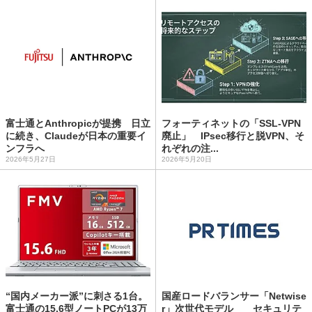
富士通とAnthropicが提携 日立
フォーティネットの「SSL-VPN
に続き、Claudeが日本の重要イ
廃止」 IPsec移行と脱VPN、そ
ンフラへ
れぞれの注...
2026年5月27日
2026年5月20日
“国内メーカー派”に刺さる1台。
国産ロードバランサー「Netwise
富士通の15.6型ノートPCが13万
r」次世代モデル セキュリテ