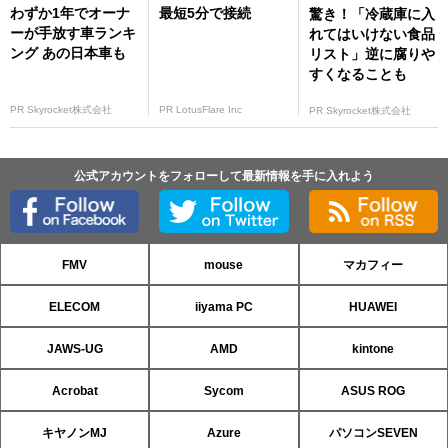
わずか1年でオーナ
最短5分で接続
驚き！「冷蔵庫に入
ーが手放す車ランキ
れてはいけない食品
ング あの日本車も
リスト」逆に腐りや
すくなることも
PR Skyrocket株式会社
PR LotusFlare Inc
PR Skyrocket株式会社
公式アカウントをフォローして最新情報を手に入れよう
FMV
mouse
マカフィー
ELECOM
iiyama PC
HUAWEI
JAWS-UG
AMD
kintone
Acrobat
Sycom
ASUS ROG
キヤノンMJ
Azure
パソコンSEVEN