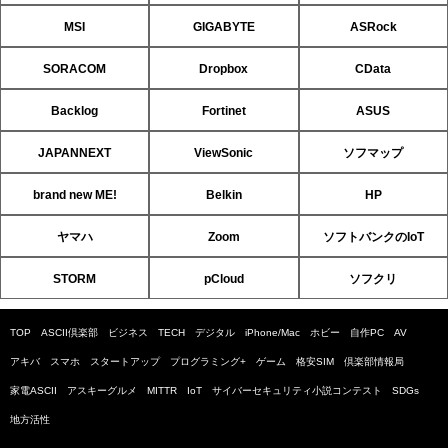
MSI
GIGABYTE
ASRock
SORACOM
Dropbox
CData
Backlog
Fortinet
ASUS
JAPANNEXT
ViewSonic
ソフマップ
brand new ME!
Belkin
HP
ヤマハ
Zoom
ソフトバンクのIoT
STORM
pCloud
ソフクリ
TOP
ASCII倶楽部
ビジネス
TECH
デジタル
iPhone/Mac
ホビー
自作PC
AV
アキバ
スマホ
スタートアップ
プログラミング+
ゲーム
格安SIM
倶楽部情報局
家電ASCII
アスキーグルメ
MITTR
IoT
サイバーセキュリティ小説コンテスト
SDGs
地方活性