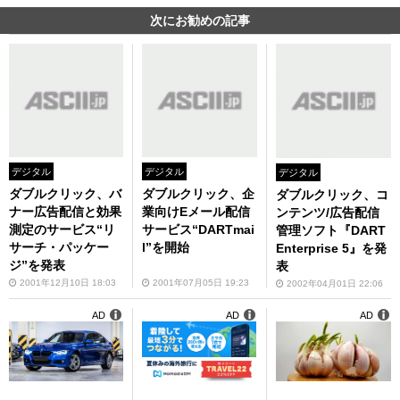
次にお勧めの記事
デジタル
デジタル
デジタル
ダブルクリック、バ
ダブルクリック、企
ダブルクリック、コ
ナー広告配信と効果
業向けEメール配信
ンテンツ/広告配信
測定のサービス“リ
サービス“DARTmai
管理ソフト『DART
サーチ・パッケー
l”を開始
Enterprise 5』を発
ジ”を発表
表
2001年12月10日 18:03
2001年07月05日 19:23
2002年04月01日 22:06
AD
AD
AD