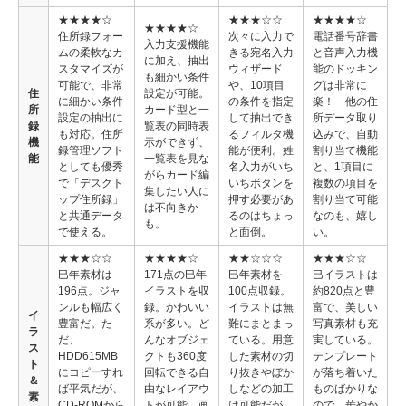
★★★★☆
★★★☆☆
★★★★☆
★★★★☆
住所録フォー
次々に入力で
電話番号辞書
入力支援機能
ムの柔軟なカ
きる宛名入力
と音声入力機
に加え、抽出
スタマイズが
ウィザード
能のドッキン
も細かい条件
可能で、非常
や、10項目
グは非常に
住
設定が可能。
に細かい条件
の条件を指定
楽！ 他の住
所
カード型と一
設定の抽出に
して抽出でき
所データ取り
録
覧表の同時表
も対応。住所
るフィルタ機
込みで、自動
機
示ができず、
録管理ソフト
能が便利。姓
割り当て機能
能
一覧表を見な
としても優秀
名入力がいち
と、1項目に
がらカード編
で「デスクト
いちボタンを
複数の項目を
集したい人に
ップ住所録」
押す必要があ
割り当て可能
は不向きか
と共通データ
るのはちょっ
なのも、嬉し
も。
で使える。
と面倒。
い。
★★★☆☆
★★★★☆
★★☆☆☆
★★★☆☆
巳年素材は
171点の巳年
巳年素材を
巳イラストは
196点。ジャ
イラストを収
100点収録。
約820点と豊
ンルも幅広く
録。かわいい
イラストは無
富で、美しい
イ
豊富だ。た
系が多い。ど
難にまとまっ
写真素材も充
ラ
だ、
んなオブジェ
ている。用意
実している。
ス
HDD615MB
クトも360度
した素材の切
テンプレート
ト
にコピーすれ
回転できる自
り抜きやぼか
が落ち着いた
＆
ば平気だが、
由なレイアウ
しなどの加工
ものばかりな
素
CD-ROMから
トが可能。画
は可能だが、
ので、華やか