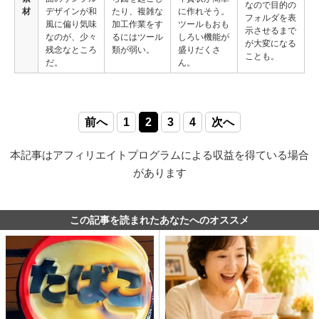
なので目的の
材
デザインが和
たり、複雑な
に作れそう。
フォルダを表
風に偏り気味
加工作業をす
ツールもおも
示させるまで
なのが、少々
るにはツール
しろい機能が
が大変になる
残念なところ
類が弱い。
盛りだくさ
ことも。
だ。
ん。
前へ
1
2
3
4
次へ
本記事はアフィリエイトプログラムによる収益を得ている場合
があります
この記事を読まれたあなたへのオススメ