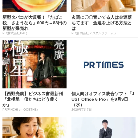
新型タバコが大反響！「たばこ
玄関に〇〇置いてる人は金運落
税、さようなら」600円→83円の
ちてます…金運を上げる方法と
新型が爆売れ
は
PR(株式会社HAL)
PR(合同会社デジタルファーム )
【西野亮廣】ビジネス書最新刊
個人向けオフィス統合ソフト「J
『北極星 僕たちはどう働く
UST Office 6 Pro」を9月9日
か』
（水）...
PR(FINCHI on GOETHE)
2026年7月7日