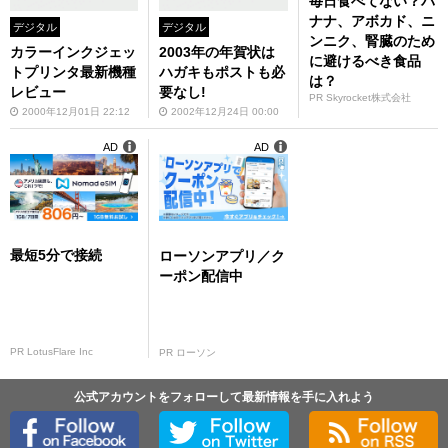
毎日食べてない？バ
ナナ、アボカド、ニ
デジタル
デジタル
ンニク、腎臓のため
カラーインクジェッ
2003年の年賀状は
に避けるべき食品
トプリンタ最新機種
ハガキもポストも必
は？
レビュー
要なし!
PR Skyrocket株式会社
2000年12月01日 22:12
2002年12月24日 00:00
AD
AD
最短5分で接続
ローソンアプリ／ク
ーポン配信中
PR LotusFlare Inc
PR ローソン
公式アカウントをフォローして最新情報を手に入れよう