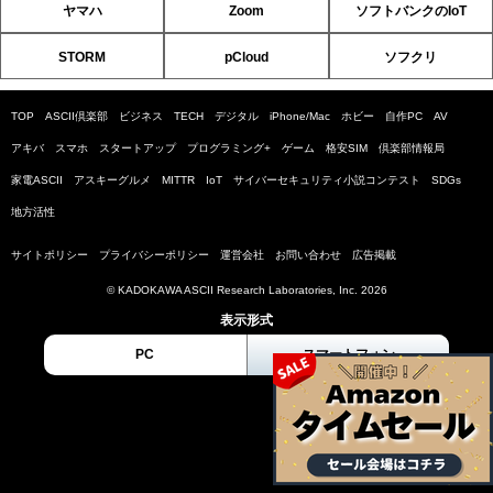
ヤマハ
Zoom
ソフトバンクのIoT
STORM
pCloud
ソフクリ
TOP
ASCII倶楽部
ビジネス
TECH
デジタル
iPhone/Mac
ホビー
自作PC
AV
アキバ
スマホ
スタートアップ
プログラミング+
ゲーム
格安SIM
倶楽部情報局
家電ASCII
アスキーグルメ
MITTR
IoT
サイバーセキュリティ小説コンテスト
SDGs
地方活性
サイトポリシー
プライバシーポリシー
運営会社
お問い合わせ
広告掲載
© KADOKAWA ASCII Research Laboratories, Inc. 2026
表示形式
PC
スマートフォン