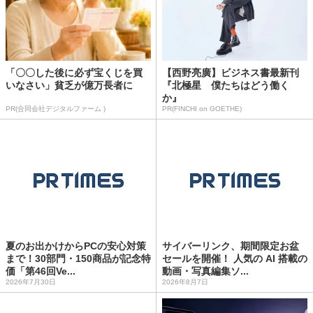
「〇〇した後に必ず宝くじを買
【西野亮廣】ビジネス書最新刊
いなさい」貧乏が億万長者に
『北極星 僕たちはどう働く
か』
PR(合同会社デジタルファーム )
PR(FINCHI on GOETHE)
夏のお出かけからPCの安心対策
サイバーリンク、期間限定お盆
まで！30部門・150商品が記念特
セールを開催！ 人気の AI 搭載の
価「第46回Ve...
動画・写真編集ソ...
2026年7月30日
2026年8月7日