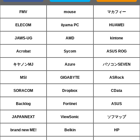
FMV
mouse
マカフィー
ELECOM
iiyama PC
HUAWEI
JAWS-UG
AMD
kintone
Acrobat
Sycom
ASUS ROG
キヤノンMJ
Azure
パソコンSEVEN
MSI
GIGABYTE
ASRock
SORACOM
Dropbox
CData
Backlog
Fortinet
ASUS
JAPANNEXT
ViewSonic
ソフマップ
brand new ME!
Belkin
HP