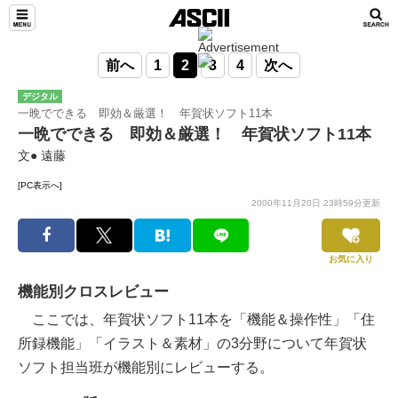
前へ
1
2
3
4
次へ
デジタル
一晩でできる 即効＆厳選！ 年賀状ソフト11本
一晩でできる 即効＆厳選！ 年賀状ソフト11本
文● 遠藤
[PC表示へ]
2000年11月20日 23時59分更新
お気に入り
機能別クロスレビュー
ここでは、年賀状ソフト11本を「機能＆操作性」「住
所録機能」「イラスト＆素材」の3分野について年賀状
ソフト担当班が機能別にレビューする。