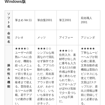
Windows版
ソ
フ
宛名職人
筆まめ Ver.11
筆自慢2001
筆王2001
ト
2001
名
会
社
クレオ
メッツ
アイフォー
アジェンダ
名
★★★★☆
★★★☆☆
★★★★★
★★★☆☆
ユーザーの習
シンプルな画
丁寧なムービ
住所入力、素
熟レベルに合
面なので混乱
ーヘルプが初
材呼び出し共
わせ、機能を
せず操作でき
心者に最適。
に番号を入力
操
絞ったメニュ
る。アプリの
文章自動作成
するだけの操
作
ーにするモー
動作も軽い。
機能は普段の
作感は作業を
性
ド切り替えは
ただ、宛名面
ビジネスにも
速く終わらせ
＆
初心者から上
と文面のレイ
使えて便利。
られて良い。
機
級者まで使え
アウト切り替
文面は2ステ
ビデオヘルプ
能
る。普段使え
えが、わかり
ップだが、差
がぼやけ気味
るツールが満
ずらく、いち
出人情報は事
で少々見づら
載。若干アプ
いち保存する
前に登録して
いのは不満
リの動作が重
必要があるの
おく必要があ
だ。
い。
がネック。
る。