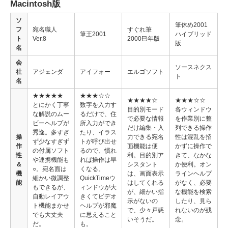
Macintosh版
ソ
筆休め2001
フ
宛名職人
すぐれ筆
筆王2001
ハイブリッド
ト
Ver.8
2000巳年版
版
名
会
ソースネクス
社
アジェンダ
アイフォー
エルゴソフト
ト
名
★★★★★
★★★☆☆
★★★★☆
★★★☆☆
とにかく丁寧
数字を入力す
目的別モード
各ウィンドウ
な解説のムー
るだけで、住
で必要な情報
を作業別に整
ビーヘルプが
所入力ができ
だけ編集・入
列できる操作
秀逸。多すぎ
たり、イラス
操
力できる宛名
性は混乱を招
ず少なすぎず
トが呼び出せ
作
面機能は便
かずに操作で
の付属ソフト
るので、慣れ
性
利。目的別ア
きて、なかな
や連携機能も
れば操作は早
＆
シスタント
か便利。オン
○。宛名面は
くなる。
機
は、画面表示
ラインヘルプ
細かい微調整
QuickTimeウ
能
はしてくれる
がなく、必要
もできるが、
ィンドウが大
が、細かい指
な機能を検索
自動レイアウ
きくてビデオ
示がないの
したり、見ら
ト機能まかせ
ヘルプが邪魔
で、少々戸惑
れないのが残
でも大丈夫
に思えること
いそうだ。
念。
だ。
も。