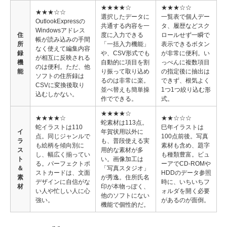
★★★★☆
★★★☆☆
★★★☆☆
選択したデータに
一覧表で個人デー
OutlookExpressの
共通する内容を一
タ、履歴などスク
Windowsアドレス
住
度に入力できる
ロールせず一瞬で
帳が読み込みの手間
所
「一括入力機能」
表示できるボタン
なく使えて編集内容
録
や、CSV形式でも
が非常に便利。い
が相互に反映される
機
自動的に項目を割
っぺんに複数項目
のは便利。ただ、他
能
り振って取り込め
の指定後に抽出は
ソフトの住所録は
るのは非常に楽。
できず、根気よく
CSVに変換後取り
並べ替えも簡単操
1つ1つ絞り込む形
込むしかない。
作でできる。
式。
★★★★☆
★★★★☆
★★☆☆☆
蛇素材は113点。
蛇イラストは110
巳年イラストは
イ
年賀状用以外に
点。同じジャンルで
100点前後。写真
ラ
も、普段使える実
も絵柄を傾向別に
素材も含め、題字
ス
用的な素材が多
し、幅広く揃ってい
も種類豊富。ビュ
ト
い。画像加工は
る。パーフェクトポ
ーアでCD-ROMや
＆
「写真スタジオ」
ストカードは、文面
HDDのデータ参照
素
が秀逸。住所氏名
デザインに自信がな
時に、いちいちフ
材
印が本物っぽく、
い人や忙しい人に心
ォルダを開く必要
他のソフトにない
強い。
があるのが面倒。
機能で個性的だ。