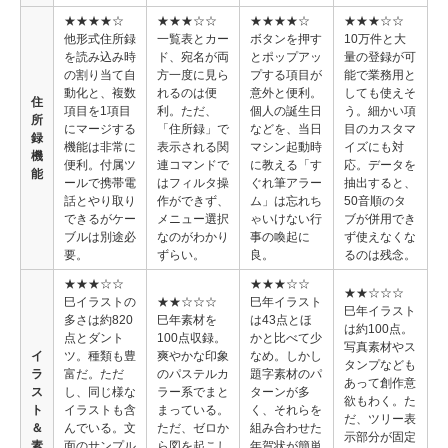
★★★★☆
★★★☆☆
★★★★☆
★★★☆☆
他形式住所録
一覧表とカー
ボタンを押す
10万件と大
を読み込み時
ド、宛名が両
とポップアッ
量の登録が可
の割り当て自
方一度に見ら
プする項目が
能で業務用と
動化と、複数
れるのは便
意外と便利。
しても使えそ
住
項目を1項目
利。ただ、
個人の誕生日
う。細かい項
所
にマージする
「住所録」で
などを、当日
目のカスタマ
録
機能は非常に
表示される関
マシン起動時
イズにも対
機
便利。付属ツ
連コマンドで
に教える「す
応。データを
能
ールで携帯電
はフィルタ操
ぐれ筆アラー
抽出すると、
話とやり取り
作ができず、
ム」は忘れち
50音順のタ
できるがケー
メニュー選択
ゃいけない行
ブが併用でき
ブルは別途必
なのがわかり
事の喚起に
ず使えなくな
要。
ずらい。
良。
るのは残念。
★★★☆☆
★★★☆☆
★★☆☆☆
巳イラストの
★★☆☆☆
巳年イラスト
巳年イラスト
多さは約820
巳年素材を
は43点とほ
は約100点。
点とダント
100点収録。
かと比べて少
写真素材やス
イ
ツ。種類も豊
爽やかな印象
なめ。しかし
タンプなども
ラ
富だ。ただ
のパステルカ
題字素材のパ
あって創作意
ス
し、同じ様な
ラー系でまと
ターンが多
欲もわく。た
ト
イラストも含
まっている。
く、それらを
だ、ツリー表
＆
んでいる。文
ただ、ゼロか
組み合わせた
示部分が固定
素
面のサンプル
ら図を起こし
年賀状が簡単