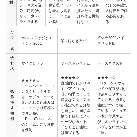
材
データ読み込
像管理ツール
イチから絵を
なものを望む
みに時間がか
は表示も素早
描いたり、図
人は自分で作
かり、少々イ
く、非常に使
形を作る機能
る必要があ
ライラする。
い易い。
はない。
る。
ソ
フ
Microsoft はがきス
筆休め2001ハイ
楽々はがき2001
ト
タジオ 2001
ブリッド版
名
会
社
マイクロソフト
ジャストシステム
ソースネクスト
名
★★★★☆
★★★☆☆
★★★★☆
直感的でわかりや
5パターンのウィ
ツールバーのアイコ
すいアイコンが
ンドウ配置整列が
操
ンをクリックする
◎。相手によって
作業をしやすくし
作
と、サブメニューが
適切な文例・文面
てくれる。必要な
性
表示される仕組みは
が指定できる分類
機能はすべて揃っ
＆
メニューより直感的
も嬉しい。同じ絵
ている。マニュア
機
で使い易い。
柄でも個別にメッ
ル本は付属する
能
「PhotoEditor」へ
セージが送れる
が、オンラインヘ
のシームレスな連携
「ひとこと機能」
ルプがないのが玉
も便利。
は重宝する。
に瑕。