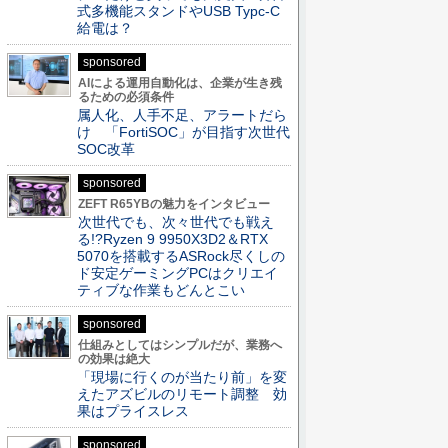
式多機能スタンドやUSB Typc-C
給電は？
sponsored
AIによる運用自動化は、企業が生き残
るための必須条件
属人化、人手不足、アラートだら
け 「FortiSOC」が目指す次世代
SOC改革
sponsored
ZEFT R65YBの魅力をインタビュー
次世代でも、次々世代でも戦え
る!?Ryzen 9 9950X3D2＆RTX
5070を搭載するASRock尽くしの
ド安定ゲーミングPCはクリエイ
ティブな作業もどんとこい
sponsored
仕組みとしてはシンプルだが、業務へ
の効果は絶大
「現場に行くのが当たり前」を変
えたアズビルのリモート調整 効
果はプライスレス
sponsored