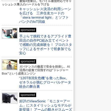
最短4営業日。モバイル通信対応でキャ
ッシュレス導入のハードルを下げる
キャッシュレス決済の利用シーン
を広げる 三井住友カードの
「stera terminal light」とソフト
バンクのIoT回線
sponsored
手ぶらで挑戦できるアプライド豊
田店の自作PC組み立てイベント
で感動の完成体験を！ プロのスタ
ッフによるサポートで初参加でも
安心
sponsored
ガバナンスの徹底で安全を担保し、AI
活用の促進で目指すのは“トレジャー
Box”という成長エンジン
“120TB消失危機”を救ったBox。
ゼネラルが挑むグローバルデータ
統合の舞台裏
sponsored
好評のViewSonic「モニターアー
ム」にスタイリッシュなモデルが
新登場！ アームの動きがスムーズ