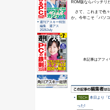
ROM版ならバッチリ
さて、これまで色々
か。今年こそ「パソ
週刊アスキー特別
編集 週アス
2026July
本記事はアフィ
本日より「D
TECH
った!