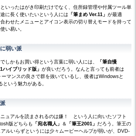
といったはがき印刷だけでなく、住所録管理や付属ツール単
用途に長く使いたいという人には
「筆まめ Ver.11」
が最適
に合わせたメニューとアイコン表示の切り替えモードを持って
も使い易い。
に弱い派
でしかもお買い得という言葉に弱い人には、
「筆自慢
01ハイブリッド版」
が良いだろう。なんと言っても前者は
ォーマンスの良さで群を抜いているし、後者はWindowsと
できるという魅力がある。
派
ニュアルを読まされるのは嫌！ という人に向いたソフト
ntosh版どちらも
「宛名職人」
＆
「筆王2001」
だろう。筆王の
ニュアルいらずというには少々ムービーヘルプが弱いが、DVD-