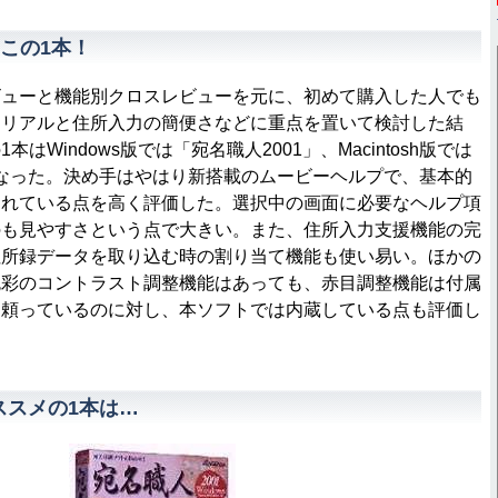
この1本！
ューと機能別クロスレビューを元に、初めて購入した人でも
トリアルと住所入力の簡便さなどに重点を置いて検討した結
はWindows版では「宛名職人2001」、Macintosh版では
8」となった。決め手はやはり新搭載のムービーヘルプで、基本的
されている点を高く評価した。選択中の画面に必要なヘルプ項
のも見やすさという点で大きい。また、住所入力支援機能の完
住所録データを取り込む時の割り当て機能も使い易い。ほかの
色彩のコントラスト調整機能はあっても、赤目調整機能は付属
に頼っているのに対し、本ソフトでは内蔵している点も評価し
オススメの1本は…