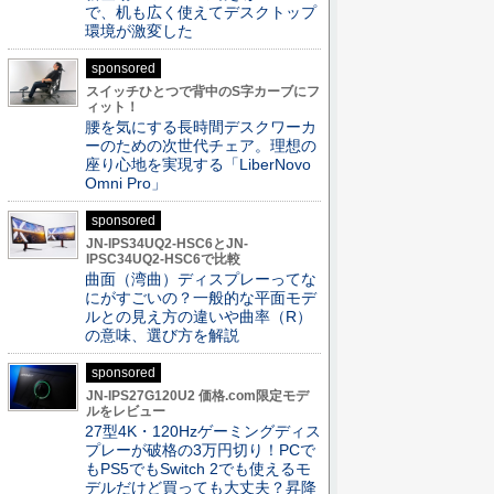
で、机も広く使えてデスクトップ
環境が激変した
sponsored
スイッチひとつで背中のS字カーブにフ
ィット！
腰を気にする長時間デスクワーカ
ーのための次世代チェア。理想の
座り心地を実現する「LiberNovo
Omni Pro」
sponsored
JN-IPS34UQ2-HSC6とJN-
IPSC34UQ2-HSC6で比較
曲面（湾曲）ディスプレーってな
にがすごいの？一般的な平面モデ
ルとの見え方の違いや曲率（R）
の意味、選び方を解説
sponsored
JN-IPS27G120U2 価格.com限定モデ
ルをレビュー
27型4K・120Hzゲーミングディス
プレーが破格の3万円切り！PCで
もPS5でもSwitch 2でも使えるモ
デルだけど買っても大丈夫？昇降