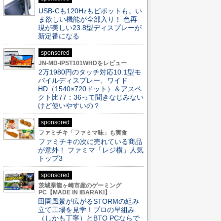
USB-Cも120Hzもピボットも。い
ま欲しい機能が全部入り！ 色再
現が美しい23.8型ディスプレーが
新定番になる
sponsored
JN-MD-IPST101WHDをレビュー
2万1980円のタッチ対応10.1型モ
バイルディスプレー、ワイド
HD（1540×720ドット）＆アスペ
クト比77：36って聞きなじみない
けど使いやすいの？
sponsored
ファミチキ「ファミマ味」も実食
ファミチキの次に売れている商品
が意外！ ファミマ「レジ横」人気
トップ3
sponsored
茨城県龍ヶ崎市産のゲーミング
PC【MADE IN IBARAKI】
田園風景が広がるSTORMの組み
立て工場を見学！プロの早組み
（しかも丁寧）とBTO PCならで