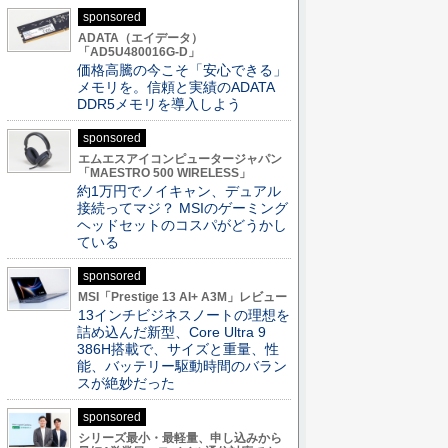
sponsored
ADATA（エイデータ）
「AD5U480016G-D」
価格高騰の今こそ「安心できる」
メモリを。信頼と実績のADATA
DDR5メモリを導入しよう
sponsored
エムエスアイコンピュータージャパン
「MAESTRO 500 WIRELESS」
約1万円でノイキャン、デュアル
接続ってマジ？ MSIのゲーミング
ヘッドセットのコスパがどうかし
ている
sponsored
MSI「Prestige 13 AI+ A3M」レビュー
13インチビジネスノートの理想を
詰め込んだ新型、Core Ultra 9
386H搭載で、サイズと重量、性
能、バッテリー駆動時間のバラン
スが絶妙だった
sponsored
シリーズ最小・最軽量、申し込みから