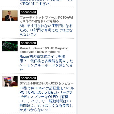
グPCがすごすぎた
sponsored
フォーティネット フィールドCTOがAI
とIT部門の付き合い方を語る
AIに振り回されないIT部門になる
ため、IT部門が今考えなければな
らないこと
sponsored
Razer Huntsman V3 HE Magnetic
Tenkeyless 8kHz Keyboard
Razer初の磁気式スイッチ採
用？ 低価格と多機能を両立した
ゲーミングキーボードを試してみ
た
sponsored
STYLE-14FH132-U5-UCSXをレビュー
14型で約0.84kgの超軽量モバイル
PC！CPUはCore Ultraシリーズ3
でディスプレーはOLED（有機
EL）、バッテリー駆動時間は13
時間超え。もう欲しくなる要素し
か見つからないッ！