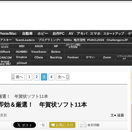
Phone/Mac
自動車
ホビー
自作PC
AV
アキバ
スマホ
ゲ
スタートアップ
アスキー
TeamLeaders
プログラミング+
SDGs
地方活性
PUACL2026
ChallengersJP
パソコン
ゲーミングPC
MSI
ASUS
HP
STORM
SEVEN
ASRock
HUAWEI
ViewSonic
Belkin
ソフトバンクの
Dropbox
CData
Backlog
Fortinet
ヤマハ
Zoom
ORACOM
IoT
brand
pCloud
new ME!
前へ
1
2
3
4
次へ
厳選！ 年賀状ソフト11本
即効＆厳選！ 年賀状ソフト11本
分更新
文● 遠藤
お気に入り
一覧