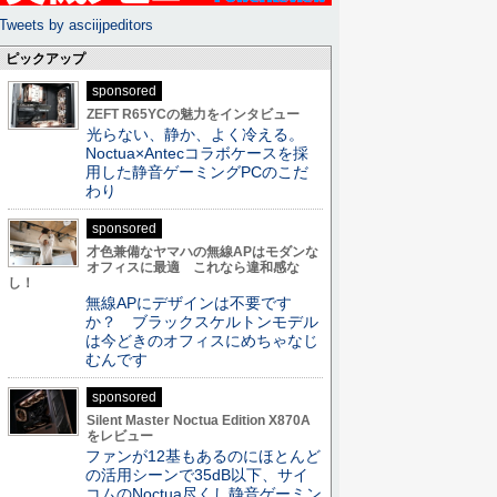
Tweets by asciijpeditors
ピックアップ
sponsored
ZEFT R65YCの魅力をインタビュー
光らない、静か、よく冷える。
Noctua×Antecコラボケースを採
用した静音ゲーミングPCのこだ
わり
sponsored
才色兼備なヤマハの無線APはモダンな
オフィスに最適 これなら違和感な
し！
無線APにデザインは不要です
か？ ブラックスケルトンモデル
は今どきのオフィスにめちゃなじ
むんです
sponsored
Silent Master Noctua Edition X870A
をレビュー
ファンが12基もあるのにほとんど
の活用シーンで35dB以下、サイ
コムのNoctua尽くし静音ゲーミン