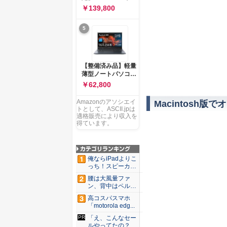
ー 83K9003JJP ノー
ソコン Vivobook 15
￥139,800
トPC
M1502NAQ 15.6イ
ンチ AMD Ryzen 7
5
170 メモリ16GB
SSD 512GB
Microsoft 365
Personal (24か月版)
搭載 Windows 11 重
【整備済み品】軽量
量1.7kg Wi-Fi 6E ク
薄型ノートパソコン
ワイエットブルー
dynabook G83 ■
￥62,800
M1502NAQ-
13.3型
R7165BUWS
FHD(1920x1080) -
Amazonのアソシエイ
Macintosh版
高性能第11世代Core
トとして、ASCII.jpは
i5-1135G7 - メモリ
適格販売により収入を
16GB - SSD 256GB
得ています。
- Webカメラ -
WiFi&Bluetooth -
USB Type-C - MS
Office 2021 - Win11
俺ならiPadよりこ
搭載
っち！スピーカー
9個...
腰は大風量ファ
ン、背中はペルチ
ェ冷却。ダ...
高コスパスマホ
「motorola edg...
「え、こんなセー
ルやってたの？」