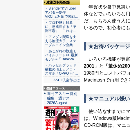
年賀状や暑中見舞い
ASCII倶楽部
・BlenderでVTuber
アバター制作
体などでいろいろな
VRChat対応で苦戦…
だ。もちろん使う人
・プロ野球も対象
に、急成長する「予
いるので、初心者に
測市場」 これは…
・アマゾン配送を支
える物流大手、ステ
ーブルコイン企業…
★お得パッケージ
・あこがれの旗艦モ
バイルノートPC最新
いろいろ機能が豊富
モデル=「ThinkPa…
・ハッセルブラッド
2001」
と
「筆休め20
搭載の頂上カメラ・
1980円とコストパフ
スマホ「OPPO Fin…
Macintoshで両用
ASCII倶楽部とは
注目ニュース
週刊アスキー特別
★マニュアル嫌い
編集 週アス
2026August
使い込なすまでにマ
は、Windows版Maci
CD-ROM版は、マ