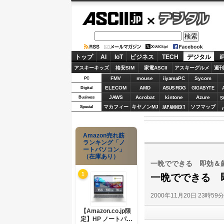
ASCII.jp
デジタル
トップ
AI
IoT
ビジネス
TECH
デジタル
i
アスキーキッズ
格安SIM
家電ASCII
アスキーグルメ
週刊
FMV
mouse
iiyamaPC
Sycom
PC
ELECOM
AMD
ASUS ROG
Digital
GIGABYTE
JAWS
Acrobat
kintone
Azure
Business
S
JAPANNEXT
マカフィー
キヤノンMJ
ソフマップ
Special
Amazon売れ筋
ランキング「ノ
ートパソコン」
（在庫あり）
一晩でできる 即効＆
1
一晩でできる 
2000年11月20日 23時59
【Amazon.co.jp限
定】HP ノートパソ