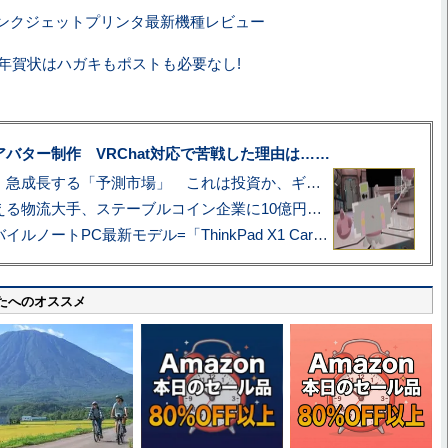
ンクジェットプリンタ最新機種レビュー
年の年賀状はハガキもポストも必要なし!
uberアバター制作 VRChat対応で苦戦した理由は……
プロ野球も対象に、急成長する「予測市場」 これは投資か、ギャンブルか
アマゾン配送を支える物流大手、ステーブルコイン企業に10億円投資のワケ
あこがれの旗艦モバイルノートPC最新モデル=「ThinkPad X1 Carbon Gen 14 Aura Edition」実機レビュー
たへのオススメ