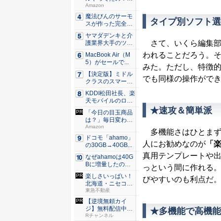
80％O...
Amazon
魔法びんのサーモ
タイプ別ソフト選
スが作った完全遮
光100...
ヤマダデンキと介
さて、いくら編集部
護業界大手のツク
イが協業...
われることだろう。
MacBook Air（M
5）がセールで...
みた。ただし、特徴
【決定版】ミドル
でも同様の操作がで
クラスのスマート
フォンの...
KDDI松田社長、楽
天モバイルのロー
ミン...
★速攻＆簡単派
「今日の目玉商品
は？」毎日変わる
Amaz...
Amazon
多機能さはひとまず
ドコモ「ahamo」
人にお勧めなのが
「楽
の30GB→40GB...
真用テンプレートや
なぜahamoは40G
Bに増量したの
っという間に作れる
か ...
楽しさいっぱい！
びやすいのも利点だ
北海道・ニセコで
避暑の夏...
東急不動産
【逆境無頼カイ
ジ】無料配信中！
★多機能で高機能
Rチャンネ...
Rチャンネル