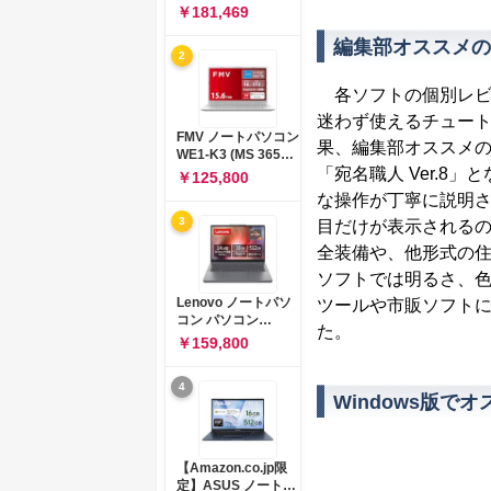
コン 15-fd 15.6イン
￥181,469
チ インテル Core 5
120U メモリ16GB
編集部オススメの
2
SSD512GB
Windows 11
各ソフトの個別レビ
Microsoft Office
2024搭載 WPS
迷わず使えるチュー
Office搭載 カメラシ
FMV ノートパソコン
果、編集部オススメの1本
ャッター 指紋認証 薄
WE1-K3 (MS 365
型 Copilotキー搭載
「宛名職人 Ver.
Personal/Copilotキ
￥125,800
ナチュラルシルバー
ー搭載/Win 11/15.6
な操作が丁寧に説明
(BJ0M5PA-AAAI)
型/Core
3
目だけが表示される
i5/16GB/SSD
512GB/ホワイト)
全装備や、他形式の
FMVWK3E15W_AZ
ソフトでは明るさ、
Lenovo ノートパソ
ツールや市販ソフト
コン パソコン
た。
IdeaPad Slim 3 14.0
￥159,800
インチ AMD
Ryzen™ 5 8640HS
4
メモリ16GB
Windows版で
SSD512GB
Microsoft 365 試用
版 Windows11 バッ
テリー駆動12.6時間
【Amazon.co.jp限
重量1.39kg ルナグレ
定】ASUS ノートパ