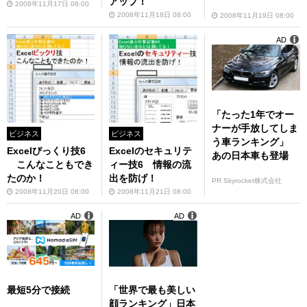
アップ！
2008年11月17日 08:00
2008年11月18日 08:00
2008年11月19日 08:00
AD
「たった1年でオー
ナーが手放してしま
ビジネス
ビジネス
う車ランキング」
Excelびっくり技6
Excelのセキュリテ
あの日本車も登場
こんなこともでき
ィー技6 情報の流
たのか！
出を防げ！
PR Skyrocket株式会社
2008年11月20日 08:00
2008年11月21日 08:00
AD
AD
最短5分で接続
「世界で最も美しい
顔ランキング」日本