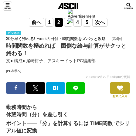
前へ
1
2
3
4
5
次へ
ビジネス
30分早く帰れる! Excelの日付・時刻関数をズバッと攻略
― 第4回
時間関数を極めれば 面倒な給与計算がサクッと
終わる！
文● 構成● 尾崎裕子、アスキードットPC編集部
[PC表示へ]
2008年12月22日 05時00分更新
お気に入り
勤務時間から
休憩時間（分）を差し引く
ポイント――「分」を計算するには TIME関数 でシリ
アル値に変換