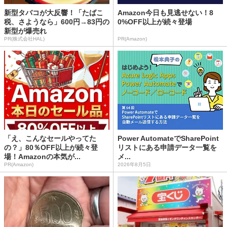
新型タバコが大反響！「たばこ
Amazon今日も見逃せない！8
税、さようなら」600円→83円の
0%OFF以上が続々登場
新型が爆売れ
PR(株式会社HAL)
PR(Amazon)
「え、こんなセールやってた
Power AutomateでSharePoint
の？」80％OFF以上が続々登
リストにある申請データ一覧を
場！Amazonの本気が...
メ...
PR(Amazon)
2026年8月5日