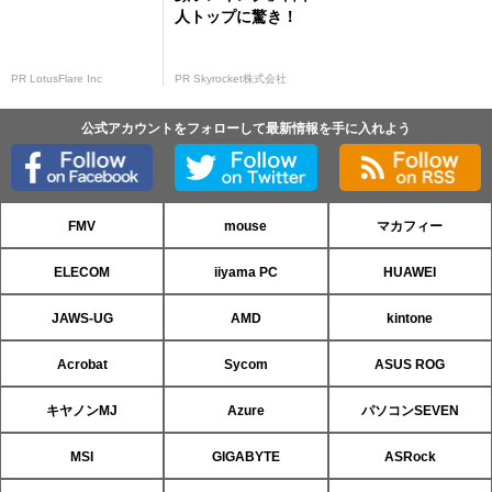
人トップに驚き！
PR LotusFlare Inc
PR Skyrocket株式会社
公式アカウントをフォローして最新情報を手に入れよう
FMV
mouse
マカフィー
ELECOM
iiyama PC
HUAWEI
JAWS-UG
AMD
kintone
Acrobat
Sycom
ASUS ROG
キヤノンMJ
Azure
パソコンSEVEN
MSI
GIGABYTE
ASRock