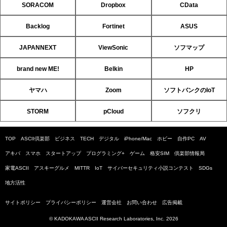
SORACOM
Dropbox
CData
Backlog
Fortinet
ASUS
JAPANNEXT
ViewSonic
ソフマップ
brand new ME!
Belkin
HP
ヤマハ
Zoom
ソフトバンクのIoT
STORM
pCloud
ソフクリ
TOP
ASCII倶楽部
ビジネス
TECH
デジタル
iPhone/Mac
ホビー
自作PC
AV
アキバ
スマホ
スタートアップ
プログラミング+
ゲーム
格安SIM
倶楽部情報局
家電ASCII
アスキーグルメ
MITTR
IoT
サイバーセキュリティ小説コンテスト
SDGs
地方活性
サイトポリシー
プライバシーポリシー
運営会社
お問い合わせ
広告掲載
© KADOKAWA ASCII Research Laboratories, Inc. 2026