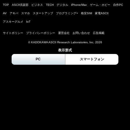
TOP
ASCII倶楽部
ビジネス
TECH
デジタル
iPhone/Mac
ゲーム・ホビー
自作PC
AV
アキバ
スマホ
スタートアップ
プログラミング+
格安SIM
家電ASCII
アスキーグルメ
IoT
サイトポリシー
プライバシーポリシー
運営会社
お問い合わせ
広告掲載
© KADOKAWA ASCII Research Laboratories, Inc.
2026
表示形式
PC
スマートフォン