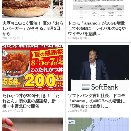
肉厚×にんにく醤油！ 夏の「おろ
ドコモ「ahamo」が10GB増量
しバーガー」がそそる。8月5日
して40GBに ライバルのUQや
から
ワイモバを意識...
2026年7月30日
2026年7月29日
たれかつ丼が200円引き！ 「た
ソフトバンク宮川社長、ドコモ
れとん」初の夏の感謝祭、新
「ahamo」の40GBへの増量に
橋・中野北口で開催
「現時点では追従し...
2026年7月30日
2026年8月4日