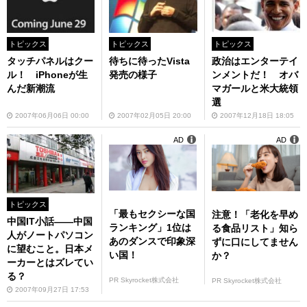
トピックス
トピックス
トピックス
タッチパネルはクー
待ちに待ったVista
政治はエンターテイ
ル！ iPhoneが生
発売の様子
ンメントだ！ オバ
んだ新潮流
マガールと米大統領
選
2007年06月06日 00:00
2007年02月05日 20:00
2007年12月18日 18:05
AD
AD
トピックス
「最もセクシーな国
注意！「老化を早め
中国IT小話――中国
ランキング」1位は
る食品リスト」知ら
人がノートパソコン
あのダンスで印象深
ずに口にしてません
に望むこと。日本メ
い国！
か？
ーカーとはズレてい
る？
PR Skyrocket株式会社
PR Skyrocket株式会社
2007年09月27日 17:53