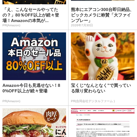
「え、こんなセールやってた
熊本にエアコン300台即日納品、
の？」80％OFF以上が続々登
ビックカメラに称賛「大ファイ
場！Amazonの本気が...
ンプレー」
PR(Amazon)
2026年7月30日
Amazon今日も見逃せない！8
宝くじ“なんとなく”で買ってい
0%OFF以上が続々登場
る限り変わらない
PR(Amazon)
PR(合同会社デジタルファーム )