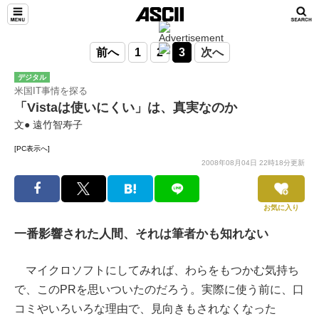
前へ
1
2
3
次へ
デジタル
米国IT事情を探る
「Vistaは使いにくい」は、真実なのか
文● 遠竹智寿子
[PC表示へ]
2008年08月04日 22時18分更新
お気に入り
一番影響された人間、それは筆者かも知れない
マイクロソフトにしてみれば、わらをもつかむ気持ち
で、このPRを思いついたのだろう。実際に使う前に、口
コミやいろいろな理由で、見向きもされなくなった