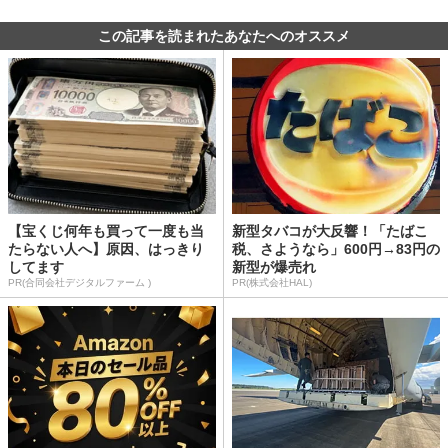
この記事を読まれたあなたへのオススメ
【宝くじ何年も買って一度も当
新型タバコが大反響！「たばこ
たらない人へ】原因、はっきり
税、さようなら」600円→83円の
してます
新型が爆売れ
PR(合同会社デジタルファーム )
PR(株式会社HAL)