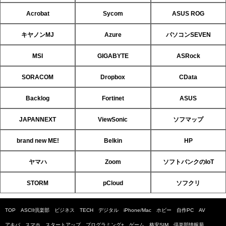
Acrobat
Sycom
ASUS ROG
キヤノンMJ
Azure
パソコンSEVEN
MSI
GIGABYTE
ASRock
SORACOM
Dropbox
CData
Backlog
Fortinet
ASUS
JAPANNEXT
ViewSonic
ソフマップ
brand new ME!
Belkin
HP
ヤマハ
Zoom
ソフトバンクのIoT
STORM
pCloud
ソフクリ
TOP
ASCII倶楽部
ビジネス
TECH
デジタル
iPhone/Mac
ホビー
自作PC
AV
アキバ
スマホ
スタートアップ
プログラミング+
ゲーム
格安SIM
倶楽部情報局