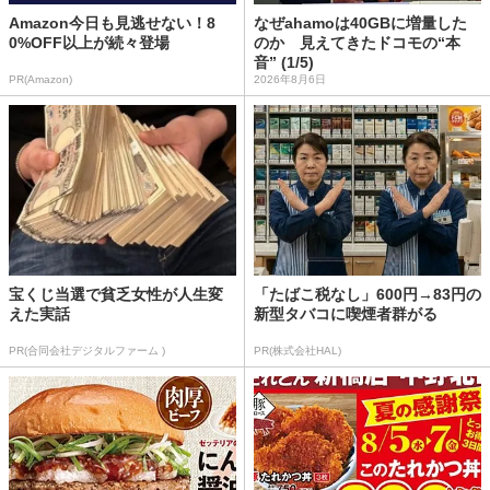
Amazon今日も見逃せない！8
なぜahamoは40GBに増量した
0%OFF以上が続々登場
のか 見えてきたドコモの“本
音” (1/5)
PR(Amazon)
2026年8月6日
宝くじ当選で貧乏女性が人生変
「たばこ税なし」600円→83円の
えた実話
新型タバコに喫煙者群がる
PR(合同会社デジタルファーム )
PR(株式会社HAL)