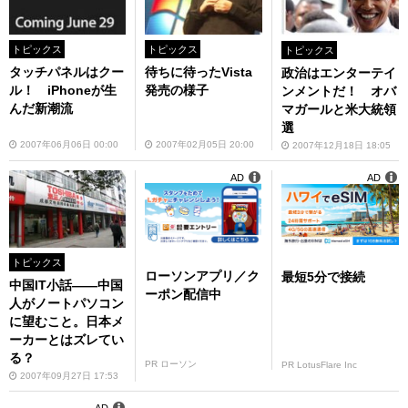
トピックス
トピックス
トピックス
タッチパネルはクー
待ちに待ったVista
政治はエンターテイ
ル！ iPhoneが生
発売の様子
ンメントだ！ オバ
んだ新潮流
マガールと米大統領
選
2007年06月06日 00:00
2007年02月05日 20:00
2007年12月18日 18:05
AD
AD
トピックス
ローソンアプリ／ク
最短5分で接続
中国IT小話――中国
ーポン配信中
人がノートパソコン
に望むこと。日本メ
ーカーとはズレてい
る？
PR ローソン
PR LotusFlare Inc
2007年09月27日 17:53