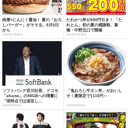
肉厚×にんにく醤油！ 夏の「おろ
たれかつ丼が200円引き！ 「た
しバーガー」がそそる。8月5日
れとん」初の夏の感謝祭、新
から
橋・中野北口で開催
2026年7月30日
2026年7月30日
ソフトバンク宮川社長、ドコモ
「鬼おろし牛タン丼」がおいし
「ahamo」の40GBへの増量に
そ！夏限定で1110円～
「現時点では追従し...
2026年8月4日
2026年8月5日