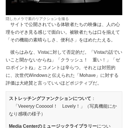
隠しカメラで素のリアクションを撮る
サイトで公開されている体験者たちの映像は、人の心
理をのぞき見る感じで面白い。被験者たちは口を揃えて
「その機能の素晴らしさ、便利さ」をほめたたえる。
彼らはみな、Vistaに対して否定的だ。「Vistaの話でい
いこと聞かないからね」「クラッシュ！ 重い！」「ゼ
ロポイントね」とコメントは辛らつ。それとは対照的
に、次世代Windowsと伝えられた「Mohave」に対する
評価は大絶賛と言っていいほどポジティブだ。
ストレッチングファンクションについて
：
「Veeeryy Coooool！ Lovely！」（写真機能にか
なり感嘆の様子）
Media Centerのミュージックライブラリー
につい