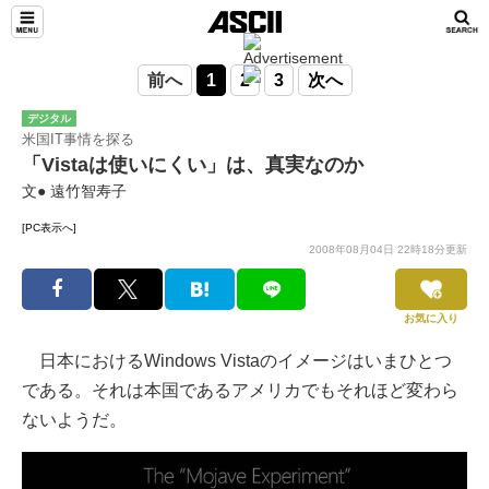
前へ
1
2
3
次へ
デジタル
米国IT事情を探る
「Vistaは使いにくい」は、真実なのか
文● 遠竹智寿子
[PC表示へ]
2008年08月04日 22時18分更新
お気に入り
日本におけるWindows Vistaのイメージはいまひとつ
である。それは本国であるアメリカでもそれほど変わら
ないようだ。