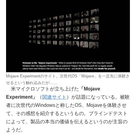
Mojave Experimentのサイト。次世代OS「Mojave」を一足先に体験さ
せるという触れ込みだが……
米マイクロソフトが立ち上げた
「Mojave
Experiment」
（
関連サイト
）が話題になっている。被験
者に次世代のWindowsと称したOS、Mojaveを体験させ
て、その感想を紹介するというもの。ブラインドテスト
によって、製品の本当の価値を伝えるというのが主旨の
ようだ。