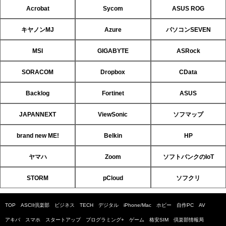
Acrobat
Sycom
ASUS ROG
キヤノンMJ
Azure
パソコンSEVEN
MSI
GIGABYTE
ASRock
SORACOM
Dropbox
CData
Backlog
Fortinet
ASUS
JAPANNEXT
ViewSonic
ソフマップ
brand new ME!
Belkin
HP
ヤマハ
Zoom
ソフトバンクのIoT
STORM
pCloud
ソフクリ
TOP
ASCII倶楽部
ビジネス
TECH
デジタル
iPhone/Mac
ホビー
自作PC
AV
アキバ
スマホ
スタートアップ
プログラミング+
ゲーム
格安SIM
倶楽部情報局