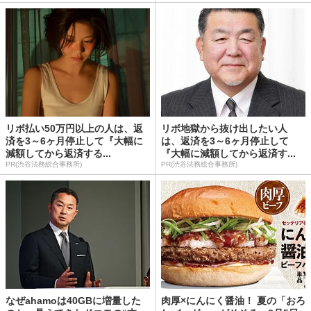
リボ払い50万円以上の人は、返
リボ地獄から抜け出したい人
済を3～6ヶ月停止して『大幅に
は、返済を3～6ヶ月停止して
減額してから返済する...
『大幅に減額してから返済す...
PR(渋谷法務総合事務所)
PR(渋谷法務総合事務所)
なぜahamoは40GBに増量した
肉厚×にんにく醤油！ 夏の「おろ