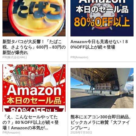
新型タバコが大反響！「たばこ
Amazon今日も見逃せない！8
税、さようなら」600円→83円の
0%OFF以上が続々登場
新型が爆売れ
PR(株式会社HAL)
PR(Amazon)
「え、こんなセールやってた
熊本にエアコン300台即日納品、
の？」80％OFF以上が続々登
ビックカメラに称賛「大ファイ
場！Amazonの本気が...
ンプレー」
PR(Amazon)
2026年7月30日