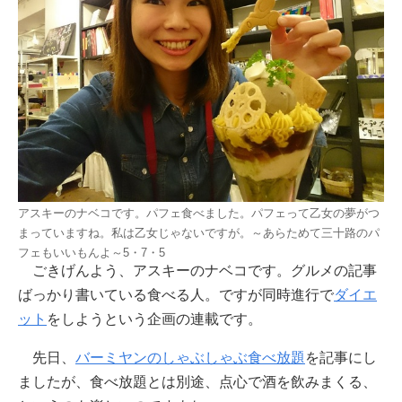
アスキーのナベコです。パフェ食べました。パフェって乙女の夢がつ
まっていますね。私は乙女じゃないですが。～あらためて三十路のパ
フェもいいもんよ～5・7・5
ごきげんよう、アスキーのナベコです。グルメの記事
ばっかり書いている食べる人。ですが同時進行で
ダイエ
ット
をしようという企画の連載です。
先日、
バーミヤンのしゃぶしゃぶ食べ放題
を記事にし
ましたが、食べ放題とは別途、点心で酒を飲みまくる、