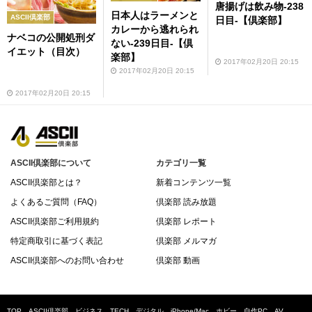
唐揚げは飲み物-238
日本人はラーメンと
ASCII倶楽部
日目‐【倶楽部】
カレーから逃れられ
ナベコの公開処刑ダ
ない-239日目‐【倶
イエット（目次）
楽部】
2017年02月20日 20:15
2017年02月20日 20:15
2017年02月20日 20:15
ASCII倶楽部について
カテゴリ一覧
ASCII倶楽部とは？
新着コンテンツ一覧
よくあるご質問（FAQ）
倶楽部 読み放題
ASCII倶楽部ご利用規約
倶楽部 レポート
特定商取引に基づく表記
倶楽部 メルマガ
ASCII倶楽部へのお問い合わせ
倶楽部 動画
TOP
ASCII倶楽部
ビジネス
TECH
デジタル
iPhone/Mac
ホビー
自作PC
AV