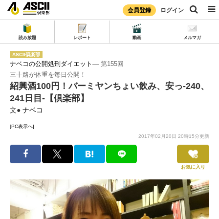
会員登録
ログイン
読み放題
レポート
動画
メルマガ
ASCII倶楽部
ナベコの公開処刑ダイエット
― 第155回
三十路が体重を毎日公開！
紹興酒100円！バーミヤンちょい飲み、安っ-240、
241日目‐【倶楽部】
文●
ナベコ
[PC表示へ]
2017年02月20日 20時15分更新
お気に入り