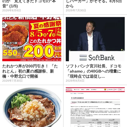
のか 見えてきたドコモの“本
しバーガー」がそそる。8月5日
音” (1/5)
から
2026年8月6日
2026年7月30日
たれかつ丼が200円引き！ 「た
ソフトバンク宮川社長、ドコモ
れとん」初の夏の感謝祭、新
「ahamo」の40GBへの増量に
橋・中野北口で開催
「現時点では追従し...
2026年7月30日
2026年8月4日