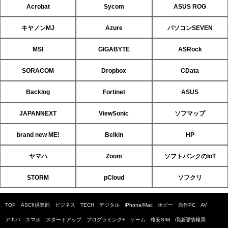
Acrobat
Sycom
ASUS ROG
キヤノンMJ
Azure
パソコンSEVEN
MSI
GIGABYTE
ASRock
SORACOM
Dropbox
CData
Backlog
Fortinet
ASUS
JAPANNEXT
ViewSonic
ソフマップ
brand new ME!
Belkin
HP
ヤマハ
Zoom
ソフトバンクのIoT
STORM
pCloud
ソフクリ
TOP
ASCII倶楽部
ビジネス
TECH
デジタル
iPhone/Mac
ホビー
自作PC
AV
アキバ
スマホ
スタートアップ
プログラミング+
ゲーム
格安SIM
倶楽部情報局