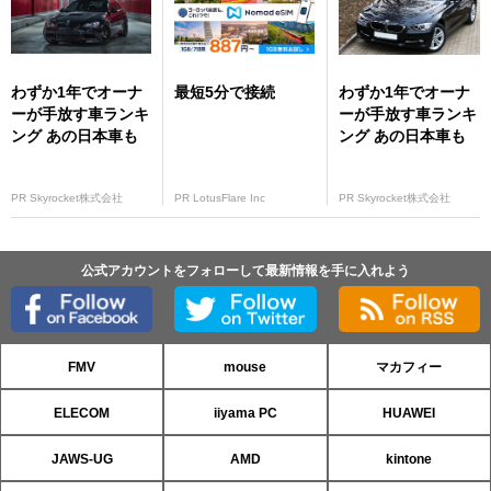
わずか1年でオーナ
最短5分で接続
わずか1年でオーナ
ーが手放す車ランキ
ーが手放す車ランキ
ング あの日本車も
ング あの日本車も
PR Skyrocket株式会社
PR LotusFlare Inc
PR Skyrocket株式会社
公式アカウントをフォローして最新情報を手に入れよう
FMV
mouse
マカフィー
ELECOM
iiyama PC
HUAWEI
JAWS-UG
AMD
kintone