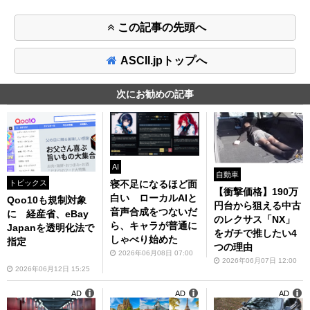
この記事の先頭へ
ASCII.jpトップへ
次にお勧めの記事
AI
自動車
トピックス
寝不足になるほど面
【衝撃価格】190万
白い ローカルAIと
Qoo10も規制対象
円台から狙える中古
音声合成をつないだ
に 経産省、eBay
のレクサス「NX」
ら、キャラが普通に
Japanを透明化法で
をガチで推したい4
しゃべり始めた
指定
つの理由
2026年06月08日 07:00
2026年06月07日 12:00
2026年06月12日 15:25
AD
AD
AD