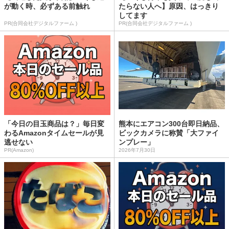
が動く時、必ずある前触れ
たらない人へ】原因、はっきり
してます
PR(合同会社デジタルファーム )
PR(合同会社デジタルファーム )
「今日の目玉商品は？」毎日変
熊本にエアコン300台即日納品、
わるAmazonタイムセールが見
ビックカメラに称賛「大ファイ
逃せない
ンプレー」
PR(Amazon)
2026年7月30日