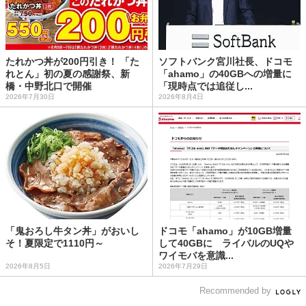
たれかつ丼が200円引き！ 「た
ソフトバンク宮川社長、ドコモ
れとん」初の夏の感謝祭、新
「ahamo」の40GBへの増量に
橋・中野北口で開催
「現時点では追従し...
2026年7月30日
2026年8月4日
「鬼おろし牛タン丼」がおいし
ドコモ「ahamo」が10GB増量
そ！夏限定で1110円～
して40GBに ライバルのUQや
ワイモバを意識...
2026年8月5日
2026年7月29日
Recommended by