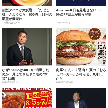
新型タバコが大反響！「たばこ
Amazon今日も見逃せない！8
税、さようなら」600円→83円の
0%OFF以上が続々登場
新型が爆売れ
PR(株式会社HAL)
PR(Amazon)
なぜahamoは40GBに増量した
肉厚×にんにく醤油！ 夏の「おろ
のか 見えてきたドコモの“本
しバーガー」がそそる。8月5日
音” (1/5)
から
2026年8月6日
2026年7月30日