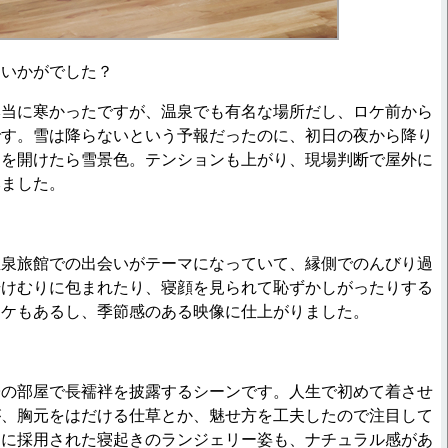
はいかがでした？
当に寒かったですが、温泉でも有名な場所だし、ロケ前から
です。雪は降らないという予報だったのに、初日の夜から降り
ンを開けたら雪景色。テンションも上がり、現場判断で屋外に
みました。
泉旅館での出会いがテーマになっていて、縁側でのんびり過
湯けむりに包まれたり、寝顔を見られて恥ずかしがったりする
ロケもあるし、季節感のある映像に仕上がりました。
の部屋で長襦袢を披露するシーンです。人生で初めて着させ
が、胸元をはだける仕草とか、魅せ方を工夫したので注目して
写に採用された寝起きのランジェリー姿も、ナチュラル感があ