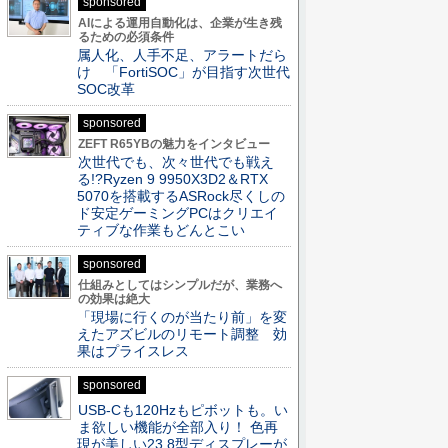
sponsored
AIによる運用自動化は、企業が生き残
るための必須条件
属人化、人手不足、アラートだら
け 「FortiSOC」が目指す次世代
SOC改革
sponsored
ZEFT R65YBの魅力をインタビュー
次世代でも、次々世代でも戦え
る!?Ryzen 9 9950X3D2＆RTX
5070を搭載するASRock尽くしの
ド安定ゲーミングPCはクリエイ
ティブな作業もどんとこい
sponsored
仕組みとしてはシンプルだが、業務へ
の効果は絶大
「現場に行くのが当たり前」を変
えたアズビルのリモート調整 効
果はプライスレス
sponsored
USB-Cも120Hzもピボットも。い
ま欲しい機能が全部入り！ 色再
現が美しい23.8型ディスプレーが