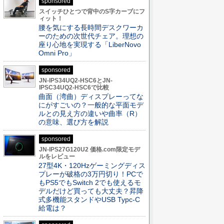
sponsored
スイッチひとつで背中のS字カーブにフ
ィット！
腰を気にする長時間デスクワーカ
ーのための次世代チェア。理想の
座り心地を実現する「LiberNovo
Omni Pro」
sponsored
JN-IPS34UQ2-HSC6とJN-
IPSC34UQ2-HSC6で比較
曲面（湾曲）ディスプレーってな
にがすごいの？一般的な平面モデ
ルとの見え方の違いや曲率（R）
の意味、選び方を解説
sponsored
JN-IPS27G120U2 価格.com限定モデ
ルをレビュー
27型4K・120Hzゲーミングディス
プレーが破格の3万円切り！PCで
もPS5でもSwitch 2でも使えるモ
デルだけど買っても大丈夫？昇降
式多機能スタンドやUSB Typc-C
給電は？