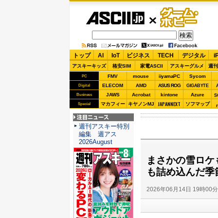
ASCII.jp
ゲーム・
ホビー
トップ
AI
IoT
ビジネス
TECH
デジタル
i
アスキーキッズ
格安SIM
家電ASCII
アスキーグルメ
週刊
FMV
mouse
iiyamaPC
Sycom
PC
ELECOM
AMD
ASUS ROG
Digital
GIGABYTE
JAWS
Acrobat
kintone
Azure
Business
S
JAPANNEXT
マカフィー
キヤノンMJ
ソフマップ
Special
注目ニュース
週刊アスキー特別
編集 週アス
2026August
まさかの雪ロケも
も詰め込んだ季節
2026年06月14日 19時00