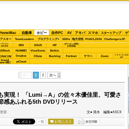
Phone/Mac
自動車
ホビー
自作PC
AV
アキバ
スマホ
ゲ
スタートアップ
アスキー
TeamLeaders
プログラミング+
SDGs
地方活性
PUACL2026
ChallengersJP
パソコン
ゲーミングPC
MSI
ASUS
HP
STORM
SEVEN
ASRock
HUAWEI
ViewSonic
Belkin
ソフトバンクの
Dropbox
CData
Backlog
Fortinet
ヤマハ
Zoom
ORACOM
IoT
brand
pCloud
new ME!
前へ
1
2
次へ
実現！ 「Lumi→A」の佐々木優佳里、可愛さ
感あふれる5th DVDリリース
分更新
文● 清水 編集●ASCII
お気に入り
一覧