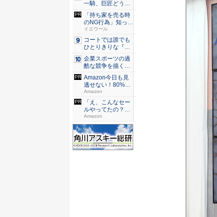
一騎、巨匠どうし
のガチ...
「持ち家を売る時
のNG行為」知って
るだけ...
イエウール
コートでは誰でも
ひとりきりな『エ
ースをね...
企業スポーツの過
酷な競争を描く『J
JM ...
Amazon今日も見
逃せない！80%O
F...
Amazon
「え、こんなセー
ルやってたの？」
80％O...
Amazon