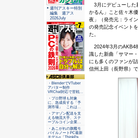
3月にデビューした新
週刊アスキー特別
かるん」こと佐々木優佳
編集 週アス
2026July
夜」（発売元：ライン
の発売記念イベントを5
た。
2024年3月のAK
識した新曲「サマー
にも多くのファンが詰
信州上田（長野県）
ASCII倶楽部
・BlenderでVTuber
アバター制作
VRChat対応で苦戦…
・プロ野球も対象
に、急成長する「予
測市場」 これは…
・アマゾン配送を支
える物流大手、ステ
ーブルコイン企業…
・あこがれの旗艦モ
バイルノートPC最新
モデル=「ThinkPa…