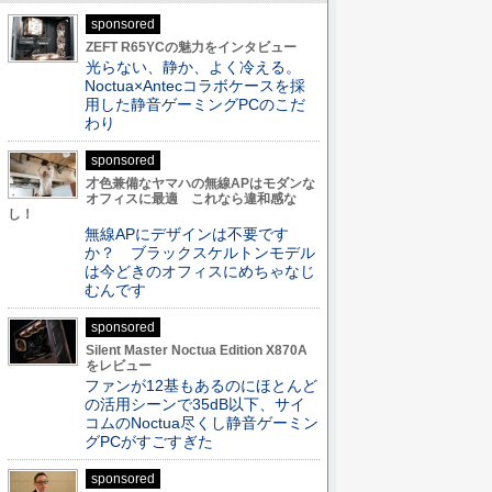
sponsored
ZEFT R65YCの魅力をインタビュー
光らない、静か、よく冷える。
Noctua×Antecコラボケースを採
用した静音ゲーミングPCのこだ
わり
sponsored
才色兼備なヤマハの無線APはモダンな
オフィスに最適 これなら違和感な
し！
無線APにデザインは不要です
か？ ブラックスケルトンモデル
は今どきのオフィスにめちゃなじ
むんです
sponsored
Silent Master Noctua Edition X870A
をレビュー
ファンが12基もあるのにほとんど
の活用シーンで35dB以下、サイ
コムのNoctua尽くし静音ゲーミン
グPCがすごすぎた
sponsored