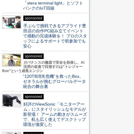
「stera terminal light」とソフト
バンクのIoT回線
sponsored
手ぶらで挑戦できるアプライド豊
田店の自作PC組み立てイベント
で感動の完成体験を！ プロのスタ
ッフによるサポートで初参加でも
安心
sponsored
ガバナンスの徹底で安全を担保し、AI
活用の促進で目指すのは“トレジャー
Box”という成長エンジン
“120TB消失危機”を救ったBox。
ゼネラルが挑むグローバルデータ
統合の舞台裏
sponsored
好評のViewSonic「モニターアー
ム」にスタイリッシュなモデルが
新登場！ アームの動きがスムーズ
で、机も広く使えてデスクトップ
環境が激変した