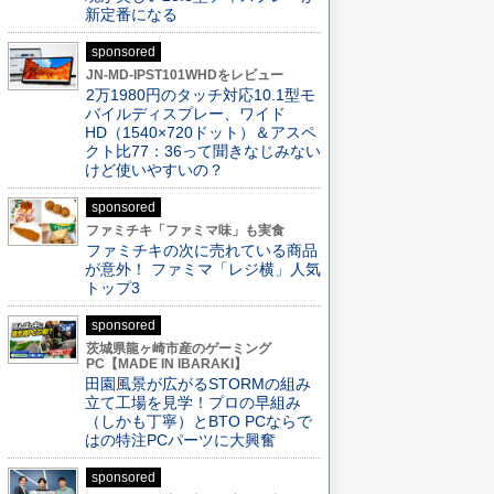
新定番になる
sponsored
JN-MD-IPST101WHDをレビュー
2万1980円のタッチ対応10.1型モ
バイルディスプレー、ワイド
HD（1540×720ドット）＆アスペ
クト比77：36って聞きなじみない
けど使いやすいの？
sponsored
ファミチキ「ファミマ味」も実食
ファミチキの次に売れている商品
が意外！ ファミマ「レジ横」人気
トップ3
sponsored
茨城県龍ヶ崎市産のゲーミング
PC【MADE IN IBARAKI】
田園風景が広がるSTORMの組み
立て工場を見学！プロの早組み
（しかも丁寧）とBTO PCならで
はの特注PCパーツに大興奮
sponsored