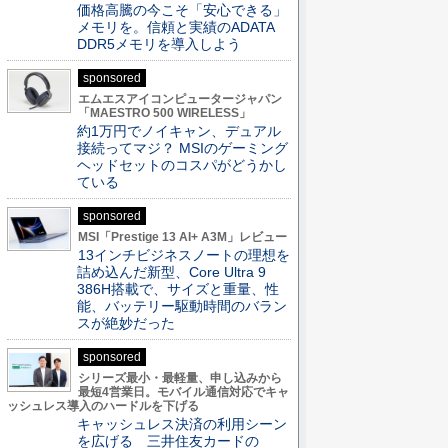
価格高騰の今こそ「安心できる」
メモリを。信頼と実績のADATA
DDR5メモリを導入しよう
sponsored
エムエスアイコンピュータージャパン
「MAESTRO 500 WIRELESS」
約1万円でノイキャン、デュアル
接続ってマジ？ MSIのゲーミング
ヘッドセットのコスパがどうかし
ている
sponsored
MSI「Prestige 13 AI+ A3M」レビュー
13インチビジネスノートの理想を
詰め込んだ新型、Core Ultra 9
386H搭載で、サイズと重量、性
能、バッテリー駆動時間のバラン
スが絶妙だった
sponsored
シリーズ最小・最軽量、申し込みから
最短4営業日。モバイル通信対応でキャ
ッシュレス導入のハードルを下げる
キャッシュレス決済の利用シーン
を広げる 三井住友カードの