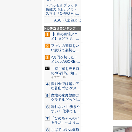
・ハッセルブラッド
搭載の頂上カメラ・
スマホ「OPPO Fin…
ASCII倶楽部とは
【8月の劇場アニ
メ】まどマギ、13
年ぶり...
ファンの期待をい
い意味で裏切る出
来栄え！...
2万円を切った！
メレルのGORE-T
E...
「持ち家を売る時
のNG行為」知って
るだけ...
イエウール
撮影会では超レア
な蒼山 怜がゲスト
登場！...
魔性の家庭教師は
グラドルだった!?
村雨...
濡れない！ 歩きや
すい！ 仕事でも履
ける...
「ひめちゃんのい
る生活」へようこ
そ！ 「...
ちばてつやvs梶原