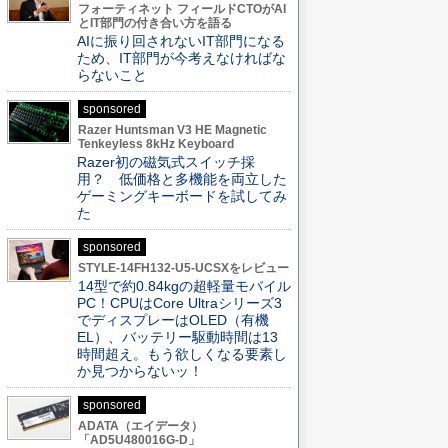
フォーティネット フィールドCTOがAI
とIT部門の付き合い方を語る
AIに振り回されないIT部門になる
ため、IT部門が今考えなければな
らないこと
sponsored
Razer Huntsman V3 HE Magnetic
Tenkeyless 8kHz Keyboard
Razer初の磁気式スイッチ採
用？ 低価格と多機能を両立した
ゲーミングキーボードを試してみ
た
sponsored
STYLE-14FH132-U5-UCSXをレビュー
14型で約0.84kgの超軽量モバイル
PC！CPUはCore Ultraシリーズ3
でディスプレーはOLED（有機
EL）、バッテリー駆動時間は13
時間超え。もう欲しくなる要素し
か見つからないッ！
sponsored
ADATA（エイデータ）
「AD5U480016G-D」