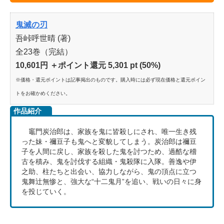
鬼滅の刃
吾峠呼世晴 (著)
全23巻（完結）
10,601円 ＋ポイント還元 5,301 pt (50%)
※価格・還元ポイントは記事掲出のものです。購入時には必ず現在価格と還元ポイン
トをお確かめください。
作品紹介
竈門炭治郎は、家族を鬼に皆殺しにされ、唯一生き残
った妹・禰豆子も鬼へと変貌してしまう。炭治郎は禰豆
子を人間に戻し、家族を殺した鬼を討つため、過酷な稽
古を積み、鬼を討伐する組織・鬼殺隊に入隊。善逸や伊
之助、柱たちと出会い、協力しながら、鬼の頂点に立つ
鬼舞辻無惨と、強大な“十二鬼月”を追い、戦いの日々に身
を投じていく。