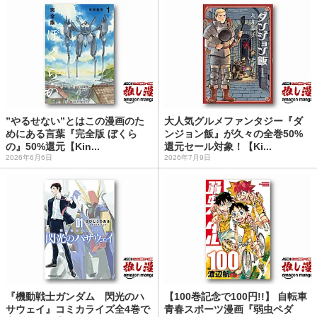
”やるせない”とはこの漫画のた
大人気グルメファンタジー『ダ
めにある言葉『完全版 ぼくら
ンジョン飯』が久々の全巻50%
の』50%還元【Kin...
還元セール対象！【Ki...
2026年6月6日
2026年7月9日
『機動戦士ガンダム 閃光のハ
【100巻記念で100円!!】 自転車
サウェイ』コミカライズ全4巻で
青春スポーツ漫画『弱虫ペダ