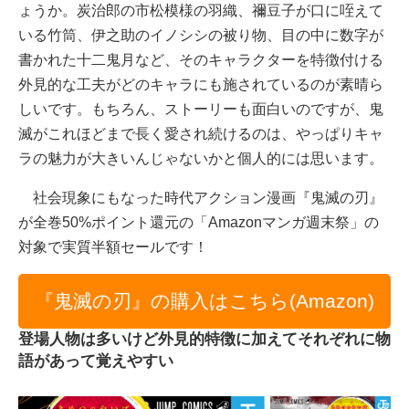
ょうか。炭治郎の市松模様の羽織、禰豆子が口に咥えて
いる竹筒、伊之助のイノシシの被り物、目の中に数字が
書かれた十二鬼月など、そのキャラクターを特徴付ける
外見的な工夫がどのキャラにも施されているのが素晴ら
しいです。もちろん、ストーリーも面白いのですが、鬼
滅がこれほどまで長く愛され続けるのは、やっぱりキャ
ラの魅力が大きいんじゃないかと個人的には思います。
社会現象にもなった時代アクション漫画『鬼滅の刃』
が全巻50%ポイント還元の「Amazonマンガ週末祭」の
対象で実質半額セールです！
『鬼滅の刃』の購入はこちら(Amazon)
登場人物は多いけど外見的特徴に加えてそれぞれに物
語があって覚えやすい