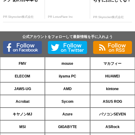
らずに口にしてる？
PR Skyrocket株式会社
PR LotusFlare Inc
PR Skyrocket株式会社
公式アカウントをフォローして最新情報を手に入れよう
FMV
mouse
マカフィー
ELECOM
iiyama PC
HUAWEI
JAWS-UG
AMD
kintone
Acrobat
Sycom
ASUS ROG
キヤノンMJ
Azure
パソコンSEVEN
MSI
GIGABYTE
ASRock