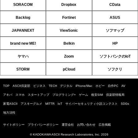
SORACOM
Dropbox
CData
Backlog
Fortinet
ASUS
JAPANNEXT
ViewSonic
ソフマップ
brand new ME!
Belkin
HP
ヤマハ
Zoom
ソフトバンクのIoT
STORM
pCloud
ソフクリ
TOP
ASCII倶楽部
ビジネス
TECH
デジタル
iPhone/Mac
ホビー
自作PC
AV
アキバ
スマホ
スタートアップ
プログラミング+
ゲーム
格安SIM
倶楽部情報局
家電ASCII
アスキーグルメ
MITTR
IoT
サイバーセキュリティ小説コンテスト
SDGs
地方活性
サイトポリシー
プライバシーポリシー
運営会社
お問い合わせ
広告掲載
© KADOKAWA ASCII Research Laboratories, Inc. 2026