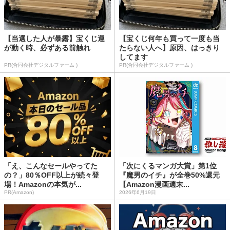
【当選した人が暴露】宝くじ運
【宝くじ何年も買って一度も当
が動く時、必ずある前触れ
たらない人へ】原因、はっきり
してます
PR(合同会社デジタルファーム )
PR(合同会社デジタルファーム )
「え、こんなセールやってた
「次にくるマンガ大賞」第1位
の？」80％OFF以上が続々登
『魔男のイチ』が全巻50%還元
場！Amazonの本気が...
【Amazon漫画週末...
PR(Amazon)
2026年6月19日