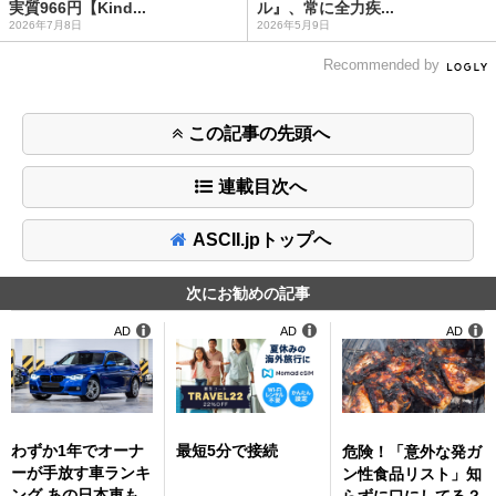
実質966円【Kind...
ル』、常に全力疾...
2026年7月8日
2026年5月9日
Recommended by
この記事の先頭へ
連載目次へ
ASCII.jpトップへ
次にお勧めの記事
AD
AD
AD
わずか1年でオーナ
最短5分で接続
危険！「意外な発ガ
ーが手放す車ランキ
ン性食品リスト」知
ング あの日本車も