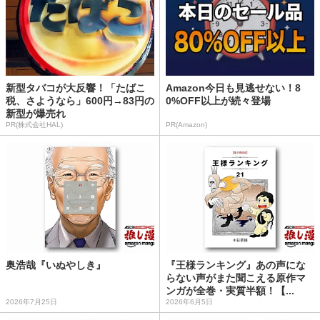
新型タバコが大反響！「たばこ
Amazon今日も見逃せない！8
税、さようなら」600円→83円の
0%OFF以上が続々登場
新型が爆売れ
PR(株式会社HAL)
PR(Amazon)
奥浩哉『いぬやしき』
『王様ランキング』あの声にな
らない声がまた聞こえる原作マ
ンガが全巻・実質半額！【...
2026年7月25日
2026年6月5日