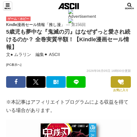
ゲーム・ホビー
Kindle漫画セール情報「推し漫」
― 第156回
5歳児も夢中な『鬼滅の刃』はなぜずっと愛され続
けるのか？ 全巻実質半額！【Kindle漫画セール情
報】
文● ムラリン 編集⚫︎ ASCII
[PC表示へ]
2026年06月05日 16時00分更新
お気に入り
※本記事はアフィリエイトプログラムによる収益を得て
いる場合があります。