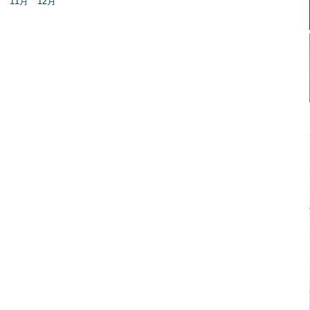
月
11月
12月