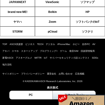
JAPANNEXT
ViewSonic
ソフマップ
brand new ME!
Belkin
HP
ヤマハ
Zoom
ソフトバンクのIoT
STORM
pCloud
ソフクリ
TOP
ASCII倶楽部
ビジネス
TECH
デジタル
iPhone/Mac
ホビー
自作PC
AV
アキバ
スマホ
スタートアップ
プログラミング+
ゲーム
格安SIM
倶楽部情報局
家電ASCII
アスキーグルメ
MITTR
IoT
サイバーセキュリティ小説コンテスト
SDGs
地方活性
サイトポリシー
プライバシーポリシー
運営会社
お問い合わせ
広告掲載
© KADOKAWA ASCII Research Laboratories, Inc. 2026
表示形式
PC
スマートフォン