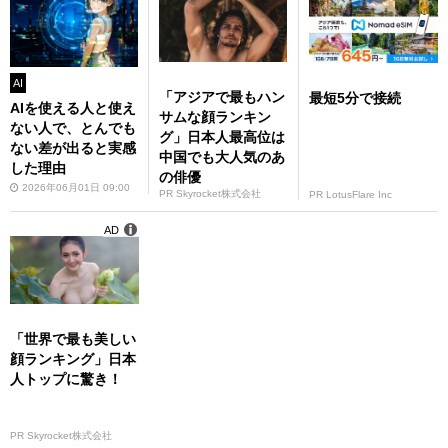
AI
「アジアで最もハン
最短5分で接続
AIを使える人と使え
サムな顔ランキン
ない人で、とんでも
グ」日本人最高位は
ない差が出ると実感
中国でも大人気のあ
した理由
の俳優
2026年06月01日 09:00
PR Skyrocket株式会社
PR LotusFlare Inc
AD
「世界で最も美しい
顔ランキング」日本
人トップに驚き！
PR Skyrocket株式会社