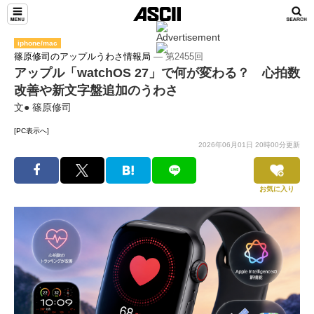
iphone/mac
篠原修司のアップルうわさ情報局
― 第2455回
アップル「watchOS 27」で何が変わる？ 心拍数
改善や新文字盤追加のうわさ
文● 篠原修司
[PC表示へ]
2026年06月01日 20時00分更新
お気に入り