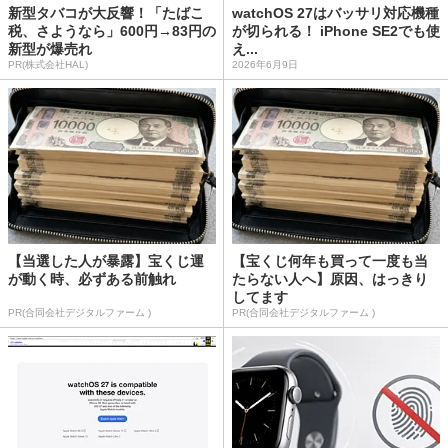
新型タバコが大反響！「たばこ
watchOS 27はバッサリ対応機種
税、さようなら」600円→83円の
が切られる！ iPhone SE2でも使
新型が爆売れ
え...
PR(株式会社HAL)
2026年6月9日
【当選した人が暴露】宝くじ運
【宝くじ何年も買って一度も当
が動く時、必ずある前触れ
たらない人へ】原因、はっきり
してます
PR(合同会社デジタルファーム )
PR(合同会社デジタルファーム )