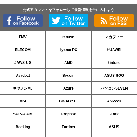
公式アカウントをフォローして最新情報を手に入れよう
FMV
mouse
マカフィー
ELECOM
iiyama PC
HUAWEI
JAWS-UG
AMD
kintone
Acrobat
Sycom
ASUS ROG
キヤノンMJ
Azure
パソコンSEVEN
MSI
GIGABYTE
ASRock
SORACOM
Dropbox
CData
Backlog
Fortinet
ASUS