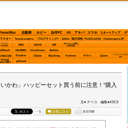
Phone/Mac
自動車
ホビー
自作PC
AV
アキバ
スマホ
ゲ
スタートアップ
アスキー
TeamLeaders
プログラミング+
SDGs
地方活性
PUACL2026
ChallengersJP
パソコン
ゲーミングPC
MSI
ASUS
HP
STORM
SEVEN
ASRock
HUAWEI
ViewSonic
Belkin
ソフトバンクの
Dropbox
CData
Backlog
Fortinet
ヤマハ
Zoom
ORACOM
IoT
brand
pCloud
new ME!
いかわ」ハッピーセット買う前に注意！“購入
文● ナベコ 編集●ASCII
お気に入り
一覧