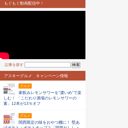
もぐもぐ動画配信中！
記事を探す
アスキーグルメ キャンペーン情報
グルメ
家飲みレモンサワーを“濃いめ”で楽
しむ！ 「こだわり酒場のレモンサワーの
素」12本が13％オフ
グルメ
関西限定の味をおやつ棚に！ 堅あ
げポテト・ポテトチップス「関西だししょ