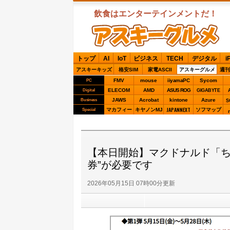
飲食はエンターテインメントだ！
ASCIIグルメ
トップ
AI
IoT
ビジネス
TECH
デジタル
i
アスキーキッズ
格安SIM
家電ASCII
アスキーグルメ
週刊
FMV
mouse
iiyamaPC
Sycom
PC
ELECOM
AMD
ASUS ROG
Digital
GIGABYTE
JAWS
Acrobat
kintone
Azure
Business
S
JAPANNEXT
マカフィー
キヤノンMJ
ソフマップ
Special
【本日開始】マクドナルド「ち
券”が必要です
2026年05月15日 07時00分更新