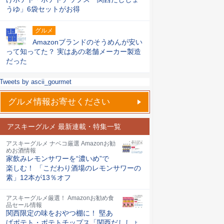
うゆ」6袋セットがお得
グルメ
Amazonブランドのそうめんが安い
って知ってた？ 実はあの老舗メーカー製造
だった
Tweets by ascii_gourmet
グルメ情報お寄せください
アスキーグルメ 最新連載・特集一覧
アスキーグルメ ナベコ厳選 Amazonお勧
めお酒情報
家飲みレモンサワーを“濃いめ”で
楽しむ！ 「こだわり酒場のレモンサワーの
素」12本が13％オフ
アスキーグルメ厳選！ Amazonお勧め食
品セール情報
関西限定の味をおやつ棚に！ 堅あ
げポテト・ポテトチップス「関西だししょ