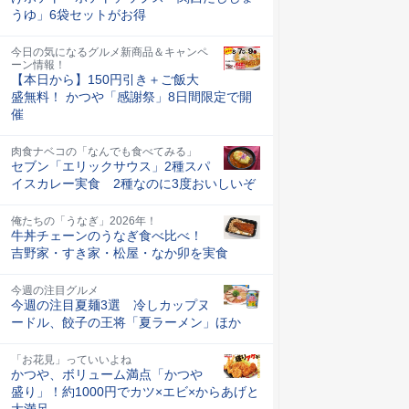
うゆ」6袋セットがお得
今日の気になるグルメ新商品＆キャンペ
ーン情報！
【本日から】150円引き＋ご飯大
盛無料！ かつや「感謝祭」8日間限定で開
催
肉食ナベコの「なんでも食べてみる」
セブン「エリックサウス」2種スパ
イスカレー実食 2種なのに3度おいしいぞ
俺たちの「うなぎ」2026年！
牛丼チェーンのうなぎ食べ比べ！
吉野家・すき家・松屋・なか卯を実食
今週の注目グルメ
今週の注目夏麺3選 冷しカップヌ
ードル、餃子の王将「夏ラーメン」ほか
「お花見」っていいよね
かつや、ボリューム満点「かつや
盛り」！約1000円でカツ×エビ×からあげと
大満足