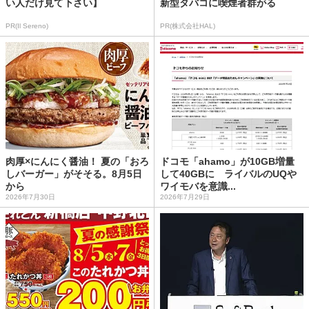
い人だけ見て下さい】
新型タバコに喫煙者群がる
PR(Il Sereno)
PR(株式会社HAL)
肉厚×にんにく醤油！ 夏の「おろ
ドコモ「ahamo」が10GB増量
しバーガー」がそそる。8月5日
して40GBに ライバルのUQや
から
ワイモバを意識...
2026年7月30日
2026年7月29日