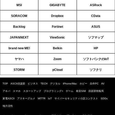
MSI
GIGABYTE
ASRock
SORACOM
Dropbox
CData
Backlog
Fortinet
ASUS
JAPANNEXT
ViewSonic
ソフマップ
brand new ME!
Belkin
HP
ヤマハ
Zoom
ソフトバンクのIoT
STORM
pCloud
ソフクリ
TOP
ASCII倶楽部
ビジネス
TECH
デジタル
iPhone/Mac
ホビー
自作PC
AV
アキバ
スマホ
スタートアップ
プログラミング+
ゲーム
格安SIM
倶楽部情報局
家電ASCII
アスキーグルメ
MITTR
IoT
サイバーセキュリティ小説コンテスト
SDGs
地方活性