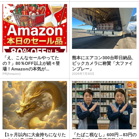
「え、こんなセールやってた
熊本にエアコン300台即日納品、
の？」80％OFF以上が続々登
ビックカメラに称賛「大ファイ
場！Amazonの本気が...
ンプレー」
PR(Amazon)
2026年7月30日
【1ヶ月以内に大金持ちになりた
「たばこ税なし」600円→83円の