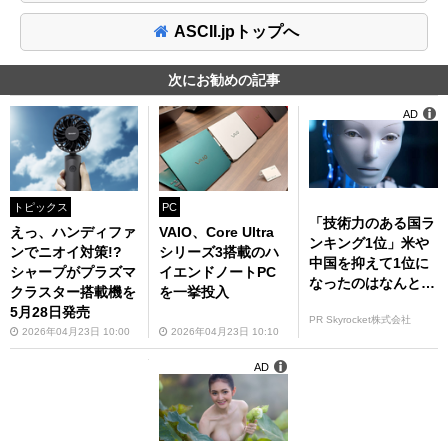
ASCII.jpトップへ
次にお勧めの記事
AD
トピックス
PC
「技術力のある国ラ
えっ、ハンディファ
VAIO、Core Ultra
ンキング1位」米や
ンでニオイ対策!?
シリーズ3搭載のハ
中国を抑えて1位に
シャープがプラズマ
イエンドノートPC
なったのはなんと…
クラスター搭載機を
を一挙投入
5月28日発売
PR Skyrocket株式会社
2026年04月23日 10:00
2026年04月23日 10:10
AD