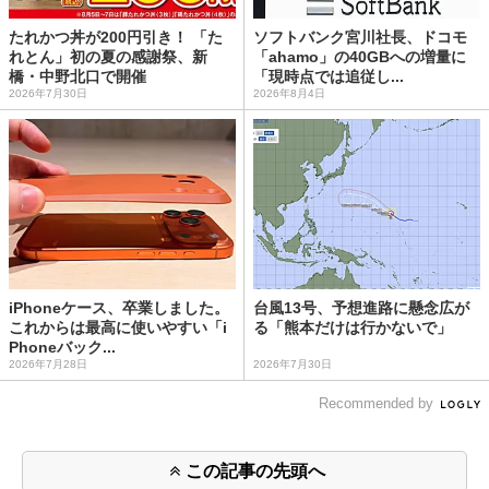
たれかつ丼が200円引き！ 「た
ソフトバンク宮川社長、ドコモ
れとん」初の夏の感謝祭、新
「ahamo」の40GBへの増量に
橋・中野北口で開催
「現時点では追従し...
2026年7月30日
2026年8月4日
iPhoneケース、卒業しました。
台風13号、予想進路に懸念広が
これからは最高に使いやすい「i
る「熊本だけは行かないで」
Phoneバック...
2026年7月28日
2026年7月30日
Recommended by
この記事の先頭へ