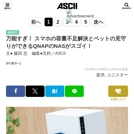
前へ
1
2
3
4
5
次へ
自作PC
万能すぎ！ スマホの容量不足解決とペットの見守
りができるQNAPのNASがスゴイ！
文● 藤田 忠 編集●北村／ASCII
[PC表示へ]
2023年12月08日 11時30分更新
提供: ユニスター
お気に入り