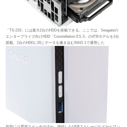
「TS-233」には最大2台のHDDを搭載できる。ここでは、Seagateの
エンタープライズ向けHDD「Constellation ES.3」の4TBモデルを2台
搭載。2台のHDDに同じデータを書き込むRAID 1で運用した
前面には電源スイッチのほか、接続したUSBストレージなどからワン