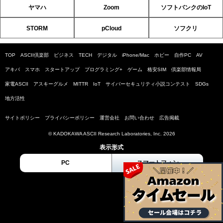
ヤマハ
Zoom
ソフトバンクのIoT
STORM
pCloud
ソフクリ
TOP
ASCII倶楽部
ビジネス
TECH
デジタル
iPhone/Mac
ホビー
自作PC
AV
アキバ
スマホ
スタートアップ
プログラミング+
ゲーム
格安SIM
倶楽部情報局
家電ASCII
アスキーグルメ
MITTR
IoT
サイバーセキュリティ小説コンテスト
SDGs
地方活性
サイトポリシー
プライバシーポリシー
運営会社
お問い合わせ
広告掲載
© KADOKAWA ASCII Research Laboratories, Inc. 2026
表示形式
PC
スマートフォン