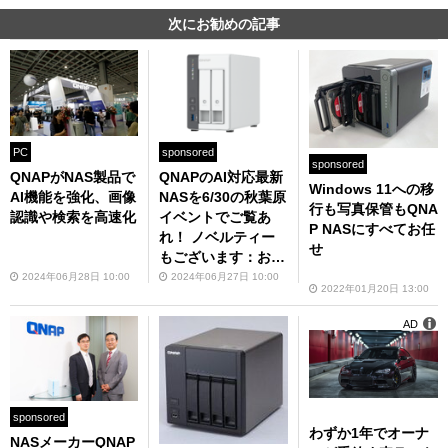
次にお勧めの記事
PC
sponsored
sponsored
QNAPがNAS製品で
QNAPのAI対応最新
Windows 11への移
AI機能を強化、画像
NASを6/30の秋葉原
行も写真保管もQNA
認識や検索を高速化
イベントでご覧あ
P NASにすべてお任
れ！ ノベルティー
せ
もございます：お知
らせ
2024年06月28日 10:00
2024年06月27日 10:00
2022年01月20日 13:00
AD
sponsored
わずか1年でオーナ
NASメーカーQNAP