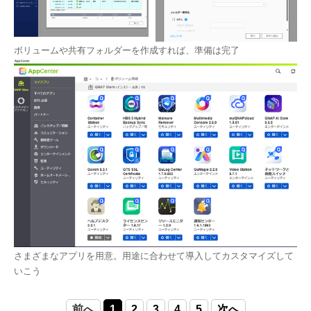
ボリュームや共有フォルダーを作成すれば、準備は完了
さまざまなアプリを用意。用途に合わせて導入してカスタマイズして
いこう
前へ
1
2
3
4
5
次へ