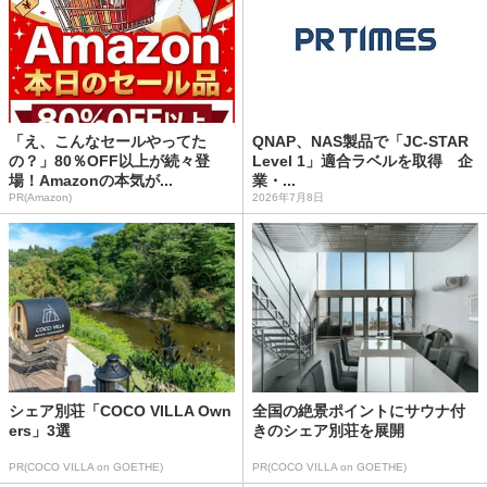
「え、こんなセールやってた
QNAP、NAS製品で「JC-STAR
の？」80％OFF以上が続々登
Level 1」適合ラベルを取得 企
場！Amazonの本気が...
業・...
PR(Amazon)
2026年7月8日
シェア別荘「COCO VILLA Own
全国の絶景ポイントにサウナ付
ers」3選
きのシェア別荘を展開
PR(COCO VILLA on GOETHE)
PR(COCO VILLA on GOETHE)