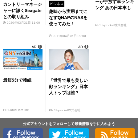
ーが手放す車ランキ
ビジネス
カントリーマネージ
ング あの日本車も
ャーに訊くSeagate
趣味から実用までこ
との取り組み
なすQNAPのNASを
2020年03月31日 11:00
使ってみた！
PR Skyrocket株式会社
2011年04月06日 09:00
AD
AD
最短5分で接続
「世界で最も美しい
顔ランキング」日本
人トップは誰？
PR LotusFlare Inc
PR Skyrocket株式会社
公式アカウントをフォローして最新情報を手に入れよう