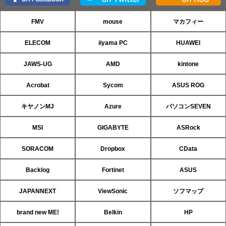
FMV
mouse
マカフィー
ELECOM
iiyama PC
HUAWEI
JAWS-UG
AMD
kintone
Acrobat
Sycom
ASUS ROG
キヤノンMJ
Azure
パソコンSEVEN
MSI
GIGABYTE
ASRock
SORACOM
Dropbox
CData
Backlog
Fortinet
ASUS
JAPANNEXT
ViewSonic
ソフマップ
brand new ME!
Belkin
HP