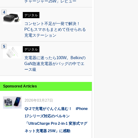
チャージャー25W」レビュー
4
デジタル
コンセント不足が一発で解決！
PCもスマホもまとめて任せられる
充電ステーション
5
デジタル
充電器に迷ったら100W。Belkinの
GaN急速充電器がバッグの中でエ
ース級
Sponsored Articles
2026年03月27日
Qi 2で充電がぐんぐん進む！ iPhone
17シリーズ対応のベルキン
「UltraCharge Pro 2-in-1 変形式マグ
ネット充電器 25W」に感動