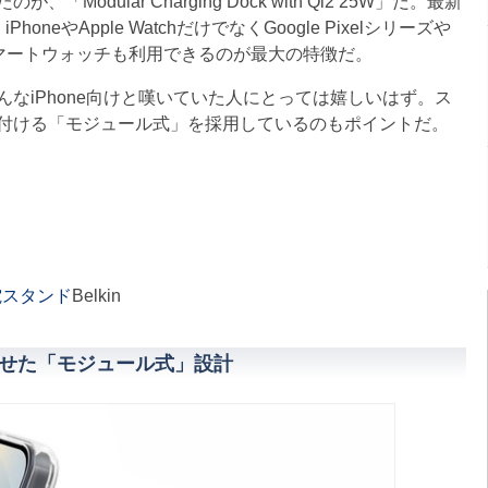
dular Charging Dock with Qi2 25W」だ。最新
neやApple WatchだけでなくGoogle Pixelシリーズや
ホやスマートウォッチも利用できるのが最大の特徴だ。
なiPhone向けと嘆いていた人にとっては嬉しいはず。ス
付ける「モジュール式」を採用しているのもポイントだ。
ス充電スタンド
Belkin
せた「モジュール式」設計