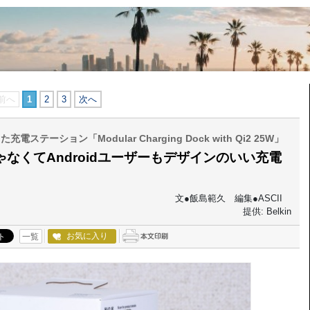
前へ
1
2
3
次へ
した充電ステーション「Modular Charging Dock with Qi2 25W」
じゃなくてAndroidユーザーもデザインのいい充電
文●飯島範久 編集●ASCII
提供: Belkin
お気に入り
一覧