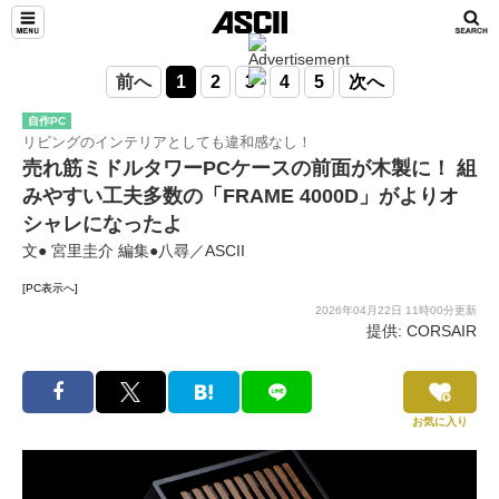
前へ
1
2
3
4
5
次へ
自作PC
リビングのインテリアとしても違和感なし！
売れ筋ミドルタワーPCケースの前面が木製に！ 組
みやすい工夫多数の「FRAME 4000D」がよりオ
シャレになったよ
文● 宮里圭介 編集●八尋／ASCII
[PC表示へ]
2026年04月22日 11時00分更新
提供: CORSAIR
お気に入り