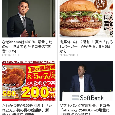
なぜahamoは40GBに増量した
肉厚×にんにく醤油！ 夏の「おろ
のか 見えてきたドコモの“本
しバーガー」がそそる。8月5日
音” (1/5)
から
2026年8月6日
2026年7月30日
たれかつ丼が200円引き！ 「た
ソフトバンク宮川社長、ドコモ
れとん」初の夏の感謝祭、新
「ahamo」の40GBへの増量に
橋・中野北口で開催
「現時点では追従し...