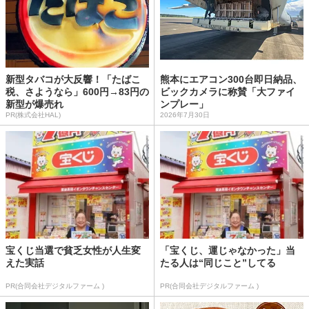
新型タバコが大反響！「たばこ
熊本にエアコン300台即日納品、
税、さようなら」600円→83円の
ビックカメラに称賛「大ファイ
新型が爆売れ
ンプレー」
PR(株式会社HAL)
2026年7月30日
宝くじ当選で貧乏女性が人生変
「宝くじ、運じゃなかった」当
えた実話
たる人は“同じこと”してる
PR(合同会社デジタルファーム )
PR(合同会社デジタルファーム )