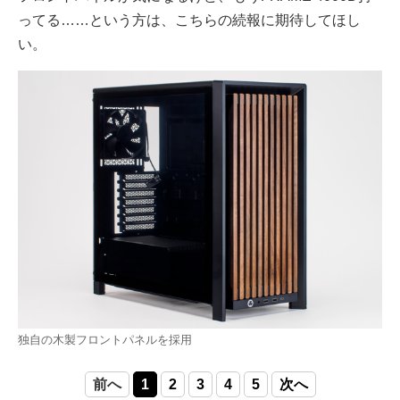
ってる……という方は、こちらの続報に期待してほし
い。
独自の木製フロントパネルを採用
前へ
1
2
3
4
5
次へ