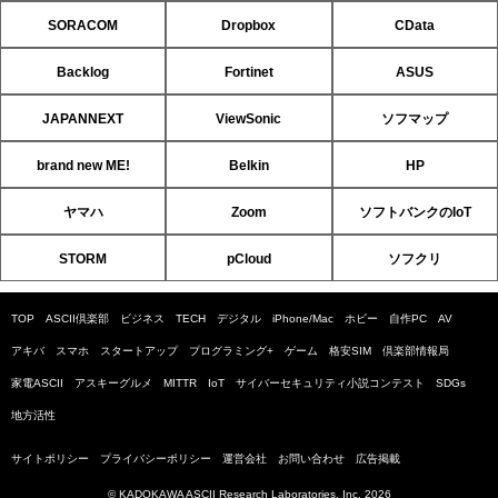
SORACOM
Dropbox
CData
Backlog
Fortinet
ASUS
JAPANNEXT
ViewSonic
ソフマップ
brand new ME!
Belkin
HP
ヤマハ
Zoom
ソフトバンクのIoT
STORM
pCloud
ソフクリ
TOP
ASCII倶楽部
ビジネス
TECH
デジタル
iPhone/Mac
ホビー
自作PC
AV
アキバ
スマホ
スタートアップ
プログラミング+
ゲーム
格安SIM
倶楽部情報局
家電ASCII
アスキーグルメ
MITTR
IoT
サイバーセキュリティ小説コンテスト
SDGs
地方活性
サイトポリシー
プライバシーポリシー
運営会社
お問い合わせ
広告掲載
© KADOKAWA ASCII Research Laboratories, Inc. 2026