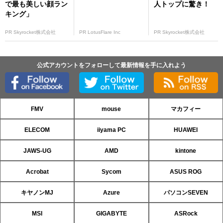
で最も美しい顔ラン
人トップに驚き！
キング」
PR Skyrocket株式会社
PR LotusFlare Inc
PR Skyrocket株式会社
公式アカウントをフォローして最新情報を手に入れよう
FMV
mouse
マカフィー
ELECOM
iiyama PC
HUAWEI
JAWS-UG
AMD
kintone
Acrobat
Sycom
ASUS ROG
キヤノンMJ
Azure
パソコンSEVEN
MSI
GIGABYTE
ASRock