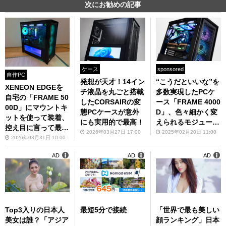
次にお勧めの記事
ケース
sponsored
自作PC
発想が天才！14イン
“こうだといいな”を
XENEON EDGEを
チ液晶を丸ごと搭載
多数実現したPCケ
自宅の「FRAME 50
したCORSAIRの変
ース「FRAME 4000
00D」にマウントキ
態PCケースが意外
D」、色々細かく変
ットを使って装着、
にも実用的で最高！
えられるモジュール
控え目に言って最高
式に注目！
2026年03月27日 17:00
2025年02月20日 11:00
だぜ
2026年03月31日 10:00
AD
AD
AD
Top3入りの日本人
最短5分で接続
「世界で最も美しい
美女は誰？「アジア
顔ランキング」日本