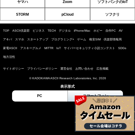
ヤマハ
Zoom
ソフトバンクのIoT
STORM
pCloud
ソフクリ
TOP
ASCII倶楽部
ビジネス
TECH
デジタル
iPhone/Mac
ホビー
自作PC
AV
アキバ
スマホ
スタートアップ
プログラミング+
ゲーム
格安SIM
倶楽部情報局
家電ASCII
アスキーグルメ
MITTR
IoT
サイバーセキュリティ小説コンテスト
SDGs
地方活性
サイトポリシー
プライバシーポリシー
運営会社
お問い合わせ
広告掲載
© KADOKAWA ASCII Research Laboratories, Inc. 2026
表示形式
PC
スマートフォン