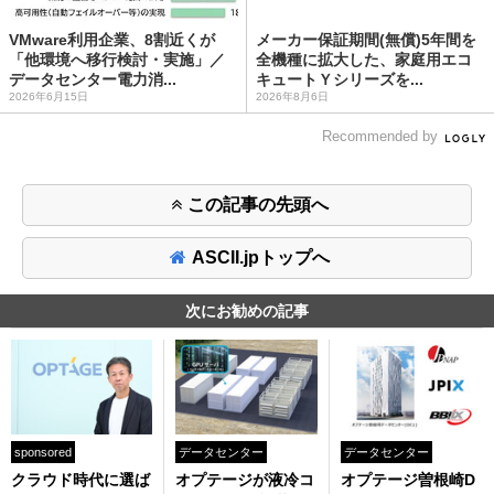
VMware利用企業、8割近くが
メーカー保証期間(無償)5年間を
「他環境へ移行検討・実施」／
全機種に拡大した、家庭用エコ
データセンター電力消...
キュートＹシリーズを...
2026年6月15日
2026年8月6日
Recommended by
この記事の先頭へ
ASCII.jpトップへ
次にお勧めの記事
sponsored
データセンター
データセンター
クラウド時代に選ば
オプテージが液冷コ
オプテージ曽根崎D