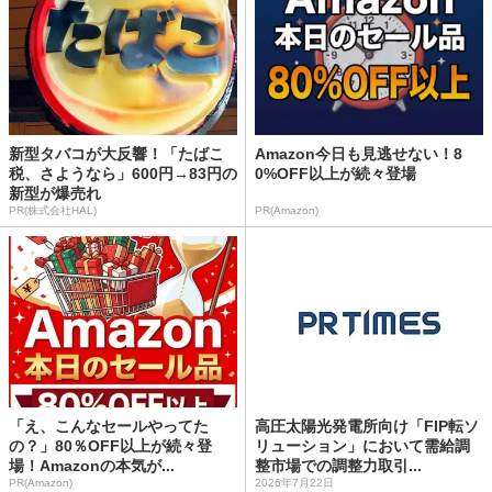
新型タバコが大反響！「たばこ
Amazon今日も見逃せない！8
税、さようなら」600円→83円の
0%OFF以上が続々登場
新型が爆売れ
PR(株式会社HAL)
PR(Amazon)
「え、こんなセールやってた
高圧太陽光発電所向け「FIP転ソ
の？」80％OFF以上が続々登
リューション」において需給調
場！Amazonの本気が...
整市場での調整力取引...
PR(Amazon)
2026年7月22日