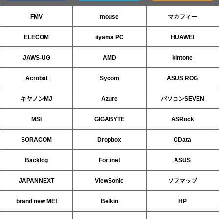
FMV
mouse
マカフィー
ELECOM
iiyama PC
HUAWEI
JAWS-UG
AMD
kintone
Acrobat
Sycom
ASUS ROG
キヤノンMJ
Azure
パソコンSEVEN
MSI
GIGABYTE
ASRock
SORACOM
Dropbox
CData
Backlog
Fortinet
ASUS
JAPANNEXT
ViewSonic
ソフマップ
brand new ME!
Belkin
HP