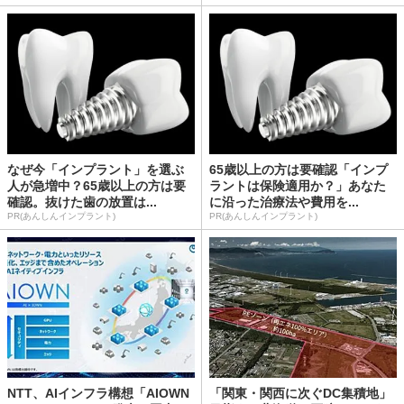
なぜ今「インプラント」を選ぶ
65歳以上の方は要確認「インプ
人が急増中？65歳以上の方は要
ラントは保険適用か？」あなた
確認。抜けた歯の放置は...
に沿った治療法や費用を...
PR(あんしんインプラント)
PR(あんしんインプラント)
NTT、AIインフラ構想「AIOWN
「関東・関西に次ぐDC集積地」