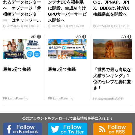
れるデータセンター
ンテナDCを福井県
Cに、JPNAP、JPI
へ オプテージ「曽
に開設、生成AI向け
X、BBIXの3社がIX
根崎データセンタ
GPUサーバーサービ
接続拠点を開設へ
ー」はネットワーク
ス開始へ
への接続性が強み
2025年02月19日 09:00
2025年02月12日 07:00
2025年01月15日 12:30
AD
AD
AD
最短5分で接続
最短5分で接続
「世界で最も高級な
犬猫ランキング」1
位のセレブな姿に驚
き！
PR LotusFlare Inc
PR LotusFlare Inc
PR Skyrocket株式会社
公式アカウントをフォローして最新情報を手に入れよう