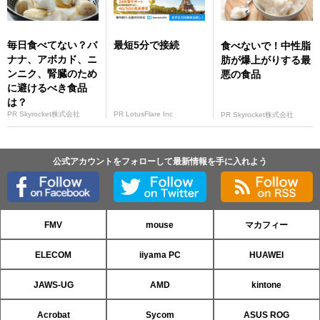
毎日食べてない？バ
最短5分で接続
食べないで！中性脂
ナナ、アボカド、ニ
肪が爆上がりする最
ンニク、腎臓のため
悪の食品
に避けるべき食品
は？
PR Skyrocket株式会社
PR LotusFlare Inc
PR Skyrocket株式会社
公式アカウントをフォローして最新情報を手に入れよう
FMV
mouse
マカフィー
ELECOM
iiyama PC
HUAWEI
JAWS-UG
AMD
kintone
Acrobat
Sycom
ASUS ROG