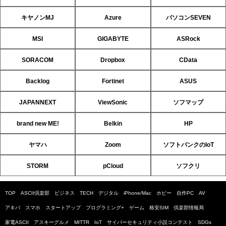
キヤノンMJ
Azure
パソコンSEVEN
MSI
GIGABYTE
ASRock
SORACOM
Dropbox
CData
Backlog
Fortinet
ASUS
JAPANNEXT
ViewSonic
ソフマップ
brand new ME!
Belkin
HP
ヤマハ
Zoom
ソフトバンクのIoT
STORM
pCloud
ソフクリ
TOP
ASCII倶楽部
ビジネス
TECH
デジタル
iPhone/Mac
ホビー
自作PC
AV
アキバ
スマホ
スタートアップ
プログラミング+
ゲーム
格安SIM
倶楽部情報局
家電ASCII
アスキーグルメ
MITTR
IoT
サイバーセキュリティ小説コンテスト
SDGs