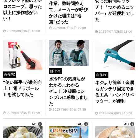
タブレット型のオシ
切った瞬間キャッ
作業、数時間控え
ロスコープ、思った
チ！「つかめるニッ
て」メーカーが呼び
以上に操作感がい
パー」が超便利でし
かけた理由は“地
い！
た
震”だった
2025年07月30日 19:00
2025年08月04日 18:00
2025年07月28日 18:00
自作PC
自作PC
自作PC
水冷PCの気持ちが
“使い勝手”が劇的向
ネジより簡単！金属
わかる…わかる
上！ 電ドラボール
もガッチリ固定でき
ぞ…！ 冷却服にシ
Ⅱを試してみた
る工具「ハンドリベ
ンプルに感動しまし
ッター」が便利
た
2025年06月30日 07:30
2025年07月07日 18:00
2025年06月02日 18:00
AD
AD
AD