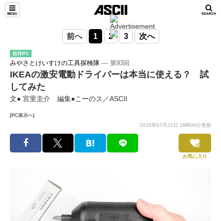
前へ
1
2
3
次へ
自作PC
みやさとけいすけの工具探検隊
― 第93回
IKEAの激安電動ドライバーは本当に使える？ 試
してみた
文● 宮里圭介 編集●こーのス／ASCII
[PC表示へ]
2025年07月21日 18時00分更新
お気に入り