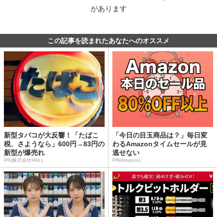
があります
この記事を読まれたあなたへのオススメ
新型タバコが大反響！「たばこ
「今日の目玉商品は？」毎日変
税、さようなら」600円→83円の
わるAmazonタイムセールが見
新型が爆売れ
逃せない
PR(株式会社HAL)
PR(Amazon)