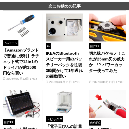
次にお勧めの記事
PCパーツ
AV
自作PC
【Amazonブランド
IKEAのBluetooth
切れ味バケモノ！こ
で普通に便利】ラチ
スピーカー用のバッ
れが25mm刃の威力
ェット式で12in1の
テリーパックを往復
か…!? パワーカッ
ドライバが約1500
3時間かけて1年遅れ
ター使ってみた
円なら買い
の衝動買い
2026年07月12日 17:15
2026年04月11日 12:00
2025年08月11日 17:00
トピックス
自作PC
自作PC
「電子天びんの計量