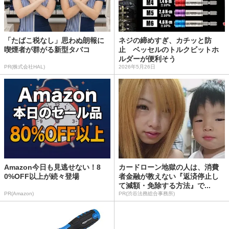
「たばこ税なし」思わぬ朗報に
ネジの締めすぎ、カチッと防
喫煙者が群がる新型タバコ
止 ベッセルのトルクビットホ
ルダーが便利そう
PR(株式会社HAL)
2026年5月26日
Amazon今日も見逃せない！8
カードローン地獄の人は、消費
0%OFF以上が続々登場
者金融が教えない『返済停止し
て減額・免除する方法』で...
PR(Amazon)
PR(渋谷法務総合事務所)