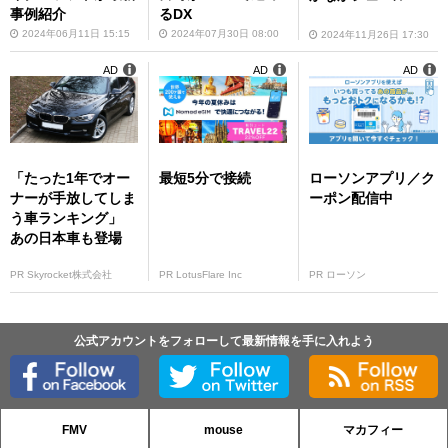
事例紹介
るDX
2024年06月11日 15:15
2024年07月30日 08:00
2024年11月26日 17:30
AD
AD
AD
「たった1年でオー
最短5分で接続
ローソンアプリ／ク
ナーが手放してしま
ーポン配信中
う車ランキング」
あの日本車も登場
PR Skyrocket株式会社
PR LotusFlare Inc
PR ローソン
公式アカウントをフォローして最新情報を手に入れよう
FMV
mouse
マカフィー