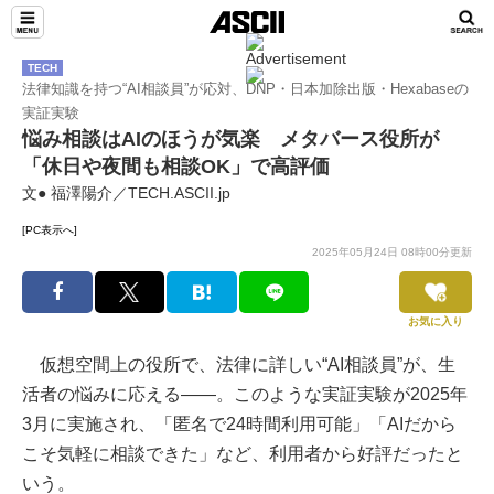
TECH
法律知識を持つ“AI相談員”が応対、DNP・日本加除出版・Hexabaseの
実証実験
悩み相談はAIのほうが気楽 メタバース役所が
「休日や夜間も相談OK」で高評価
文● 福澤陽介／TECH.ASCII.jp
[PC表示へ]
2025年05月24日 08時00分更新
お気に入り
仮想空間上の役所で、法律に詳しい“AI相談員”が、生
活者の悩みに応える――。このような実証実験が2025年
3月に実施され、「匿名で24時間利用可能」「AIだから
こそ気軽に相談できた」など、利用者から好評だったと
いう。