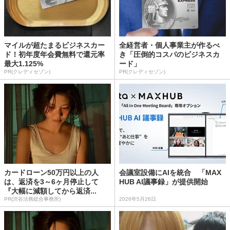
マイルが超たまるビジネスカー
全経営者・個人事業主が作るべ
ド！初年度年会費無料で還元率
き「圧倒的コスパのビジネスカ
最大1.125%
ード」
PR(クレディセゾン)
PR(クレディセゾン)
カードローン50万円以上の人
会議室設備にAIを統合 「MAX
は、返済を3～6ヶ月停止して
HUB AI議事録」が提供開始
『大幅に減額してから返済...
PR(渋谷法務総合事務所)
2026年5月26日