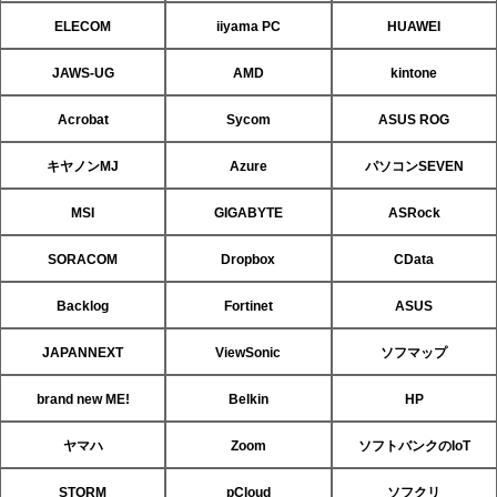
ELECOM
iiyama PC
HUAWEI
JAWS-UG
AMD
kintone
Acrobat
Sycom
ASUS ROG
キヤノンMJ
Azure
パソコンSEVEN
MSI
GIGABYTE
ASRock
SORACOM
Dropbox
CData
Backlog
Fortinet
ASUS
JAPANNEXT
ViewSonic
ソフマップ
brand new ME!
Belkin
HP
ヤマハ
Zoom
ソフトバンクのIoT
STORM
pCloud
ソフクリ