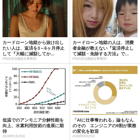
カードローン地獄から抜け出し
カードローン地獄の人は、消費
たい人は、返済を3～6ヶ月停止
者金融が教えない『返済停止し
して『大幅に減額してか...
て減額・免除する方法』で...
PR(渋谷法務総合事務所)
PR(渋谷法務総合事務所)
低温でのアンモニア分解性能を
「AIに仕事奪われる」論もなん
向上、水素利用技術の進展に期
のその エンジニアの9割が業務
待
の変化を歓迎
2026年5月25日
2026年5月25日