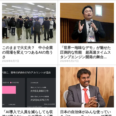
このままで大丈夫？ 中小企業
「世界一地味なデモ」が魅せた
の現場を変えつつあるAIの危う
圧倒的な性能 超高速タイムス
さ
タンプエンジン開発の舞台...
2026年6月7日
2026年5月27日
「AI導入で人員を減らしても収
日本の自治体がみんな使ってい