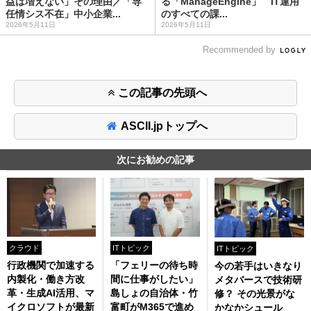
益は増えない」その理由／「専
る「ManageEngine」 IT運用
任情シス不在」中小企業...
のすべての課...
2026年5月11日
2026年5月11日
Recommended by
この記事の先頭へ
ASCII.jpトップへ
次にお勧めの記事
クラウド
ITトピック
ITトピック
行政機関で加速する
「フェリーの待ち時
今の若手はいきなり
内製化・働き方改
間に仕事がしたい」
メタバースで技術研
革・生成AI活用、マ
島しょの自治体・竹
修？ その光景がな
イクロソフトが最新
富町がM365で進め
かなかシュール