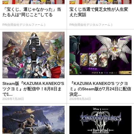
「宝くじ、運じゃなかった」当
宝くじ当選で貧乏女性が人生変
たる人は“同じこと”してる
えた実話
PR(合同会社デジタルファーム )
PR(合同会社デジタルファーム )
Steam版『KAZUMA KANEKO'S
『KAZUMA KANEKO'S ツクヨ
ツクヨミ』が配信中！8月8日ま
ミ』のSteam版が7月24日に配信
で1...
決定...
2026年7月28日
2026年6月24日