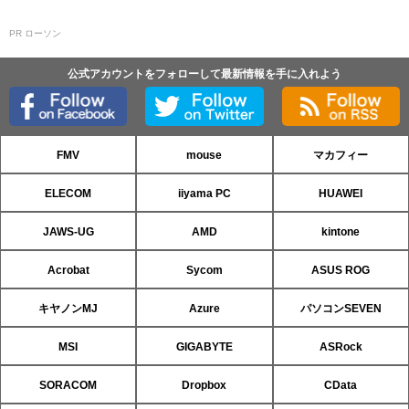
PR ローソン
公式アカウントをフォローして最新情報を手に入れよう
FMV
mouse
マカフィー
ELECOM
iiyama PC
HUAWEI
JAWS-UG
AMD
kintone
Acrobat
Sycom
ASUS ROG
キヤノンMJ
Azure
パソコンSEVEN
MSI
GIGABYTE
ASRock
SORACOM
Dropbox
CData