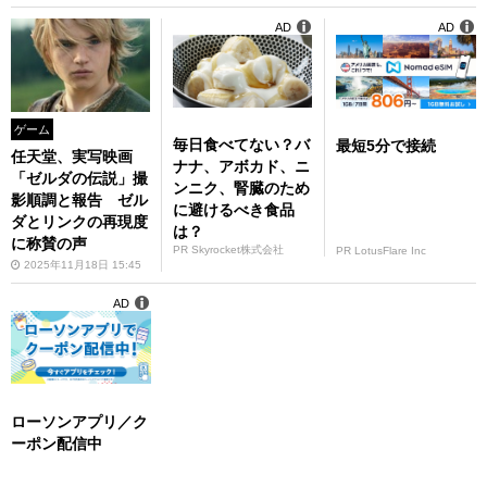
AD
AD
ゲーム
毎日食べてない？バ
最短5分で接続
任天堂、実写映画
ナナ、アボカド、ニ
「ゼルダの伝説」撮
ンニク、腎臓のため
影順調と報告 ゼル
に避けるべき食品
ダとリンクの再現度
は？
に称賛の声
PR Skyrocket株式会社
PR LotusFlare Inc
2025年11月18日 15:45
AD
ローソンアプリ／ク
ーポン配信中