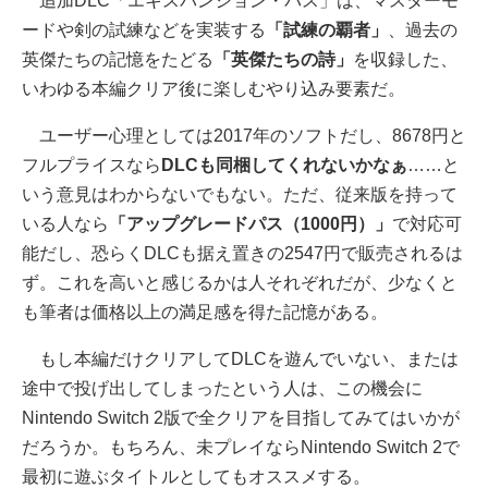
追加DLC「エキスパンション・パス」は、マスターモ
ードや剣の試練などを実装する
「試練の覇者」
、過去の
英傑たちの記憶をたどる
「英傑たちの詩」
を収録した、
いわゆる本編クリア後に楽しむやり込み要素だ。
ユーザー心理としては2017年のソフトだし、8678円と
フルプライスなら
DLCも同梱してくれないかなぁ
……と
いう意見はわからないでもない。ただ、従来版を持って
いる人なら
「アップグレードパス（1000円）」
で対応可
能だし、恐らくDLCも据え置きの2547円で販売されるは
ず。これを高いと感じるかは人それぞれだが、少なくと
も筆者は価格以上の満足感を得た記憶がある。
もし本編だけクリアしてDLCを遊んでいない、または
途中で投げ出してしまったという人は、この機会に
Nintendo Switch 2版で全クリアを目指してみてはいかが
だろうか。もちろん、未プレイならNintendo Switch 2で
最初に遊ぶタイトルとしてもオススメする。