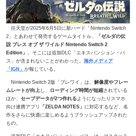
任天堂が2025年6月5日に新ハード「Nintendo Switch
2」とあわせて発売するゲームタイトル、
「ゼルダの伝
説 ブレス オブ ザ ワイルド Nintendo Switch 2
Edition」
。そこには追加DLC「エキスパンション・パ
ス」が含まれないことがわかった。
海外メディア
「IGN」
が報じている。
Nintendo Switch 2版「ブレワイ」は、
解像度やフレー
ムレートが向上
し、
ローディング時間が短縮
されている
ほか、
セーブデータが2つ作れる
ようになったりスマホ
向け連携アプリ
「ZELDA NOTES」
に対応するなど、名
作をさらに快適に楽しめるようブラッシュアップされた
もの。