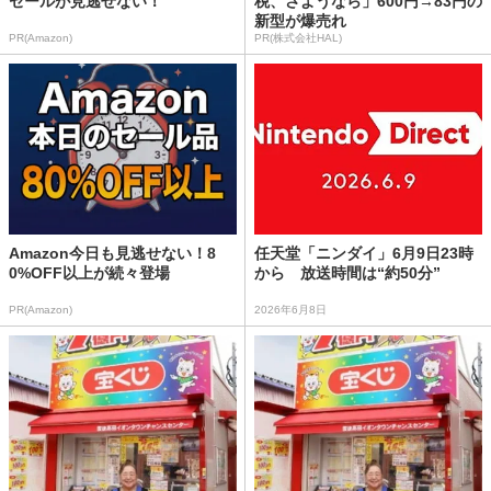
セールが見逃せない！
税、さようなら」600円→83円の
新型が爆売れ
PR(Amazon)
PR(株式会社HAL)
Amazon今日も見逃せない！8
任天堂「ニンダイ」6月9日23時
0%OFF以上が続々登場
から 放送時間は“約50分”
PR(Amazon)
2026年6月8日