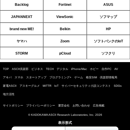
Backlog
Fortinet
ASUS
JAPANNEXT
ViewSonic
ソフマップ
brand new ME!
Belkin
HP
ヤマハ
Zoom
ソフトバンクのIoT
STORM
pCloud
ソフクリ
TOP
ASCII倶楽部
ビジネス
TECH
デジタル
iPhone/Mac
ホビー
自作PC
AV
アキバ
スマホ
スタートアップ
プログラミング+
ゲーム
格安SIM
倶楽部情報局
家電ASCII
アスキーグルメ
MITTR
IoT
サイバーセキュリティ小説コンテスト
SDGs
地方活性
サイトポリシー
プライバシーポリシー
運営会社
お問い合わせ
広告掲載
© KADOKAWA ASCII Research Laboratories, Inc. 2026
表示形式