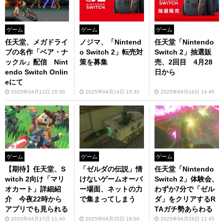
ゲーム
ゲーム
ゲーム
任天堂、メガドライ
ノジマ、「Nintend
任天堂「Nintendo
ブの名作「ベア・ナ
o Switch 2」転売対
Switch 2」抽選販
ックル」配信 Nint
策を募集
売、2回目 4月28
endo Switch Onlin
日から
eにて
2025年04月11日 15:30
2025年04月14日 15:30
2025年04月16日 14:45
ゲーム
ゲーム
ゲーム
【期待】任天堂、S
「ゼルダの伝説」情
任天堂「Nintendo
witch 2向け「マリ
けないゲームオーバ
Switch 2」体験会、
オカート」詳細紹
ー場面、ネットの力
わずか7分で「ゼル
介 今夜22時から
で集まってしまう
ダ」をクリアするR
アプリでも見られる
TAガチ勢あらわる
2025年04月17日 11:40
2025年04月25日 18:00
2025年04月28日 11:45