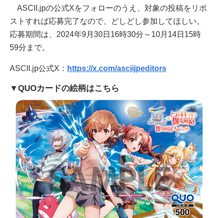
ASCII.jpの公式Xをフォローのうえ、対象の投稿をリポ
ストすれば応募完了なので、どしどし参加してほしい。
応募期間は、2024年9月30日16時30分～10月14日15時
59分まで。
ASCII.jp公式X：
https://x.com/asciijpeditors
▼QUOカードの絵柄はこちら