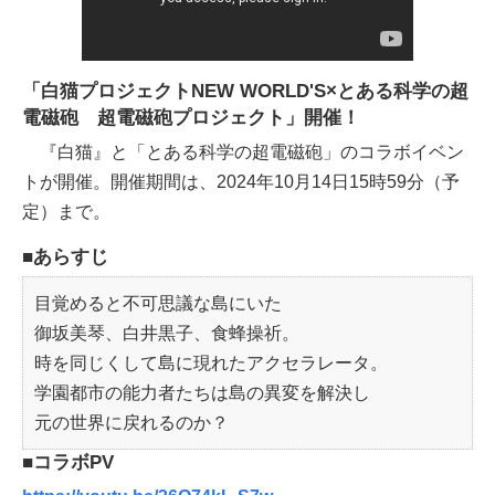
「白猫プロジェクトNEW WORLD'S×とある科学の超
電磁砲 超電磁砲プロジェクト」開催！
『白猫』と「とある科学の超電磁砲」のコラボイベン
トが開催。開催期間は、2024年10月14日15時59分（予
定）まで。
■あらすじ
目覚めると不可思議な島にいた
御坂美琴、白井黒子、食蜂操祈。
時を同じくして島に現れたアクセラレータ。
学園都市の能力者たちは島の異変を解決し
元の世界に戻れるのか？
■コラボPV