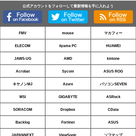
公式アカウントをフォローして最新情報を手に入れよう
FMV
mouse
マカフィー
ELECOM
iiyama PC
HUAWEI
JAWS-UG
AMD
kintone
Acrobat
Sycom
ASUS ROG
キヤノンMJ
Azure
パソコンSEVEN
MSI
GIGABYTE
ASRock
SORACOM
Dropbox
CData
Backlog
Fortinet
ASUS
JAPANNEXT
ViewSonic
ソフマップ