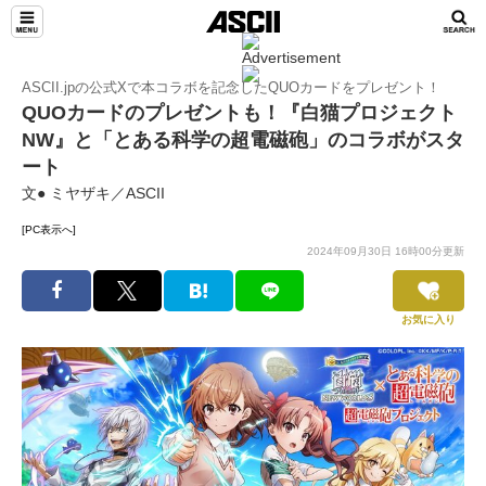
ASCII.jpの公式Xで本コラボを記念したQUOカードをプレゼント！
QUOカードのプレゼントも！『白猫プロジェクト
NW』と「とある科学の超電磁砲」のコラボがスタ
ート
文● ミヤザキ／ASCII
[PC表示へ]
2024年09月30日 16時00分更新
お気に入り