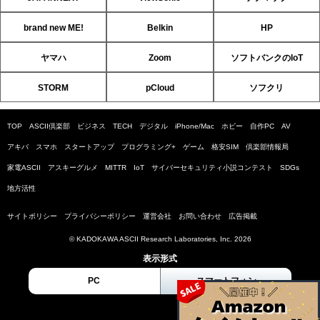
brand new ME!
Belkin
HP
ヤマハ
Zoom
ソフトバンクのIoT
STORM
pCloud
ソフクリ
TOP
ASCII倶楽部
ビジネス
TECH
デジタル
iPhone/Mac
ホビー
自作PC
AV
アキバ
スマホ
スタートアップ
プログラミング+
ゲーム
格安SIM
倶楽部情報局
家電ASCII
アスキーグルメ
MITTR
IoT
サイバーセキュリティ小説コンテスト
SDGs
地方活性
サイトポリシー
プライバシーポリシー
運営会社
お問い合わせ
広告掲載
© KADOKAWA ASCII Research Laboratories, Inc. 2026
表示形式
PC
スマートフォン