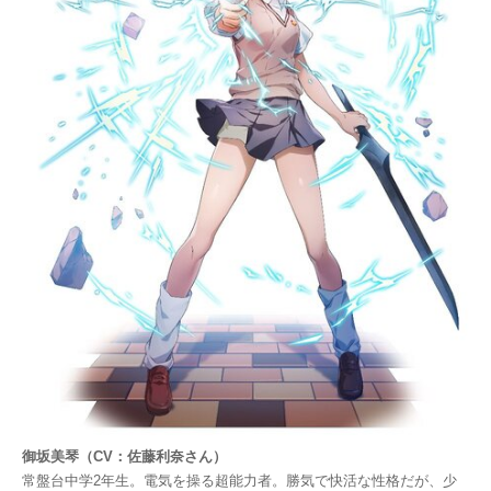
御坂美琴（CV：佐藤利奈さん）
常盤台中学2年生。電気を操る超能力者。勝気で快活な性格だが、少