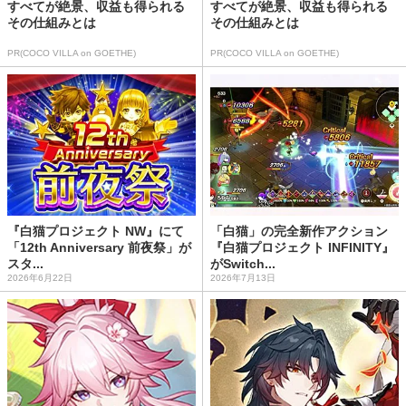
すべてが絶景、収益も得られる
すべてが絶景、収益も得られる
その仕組みとは
その仕組みとは
PR(COCO VILLA on GOETHE)
PR(COCO VILLA on GOETHE)
『白猫プロジェクト NW』にて
「白猫」の完全新作アクション
「12th Anniversary 前夜祭」が
『白猫プロジェクト INFINITY』
スタ...
がSwitch...
2026年6月22日
2026年7月13日