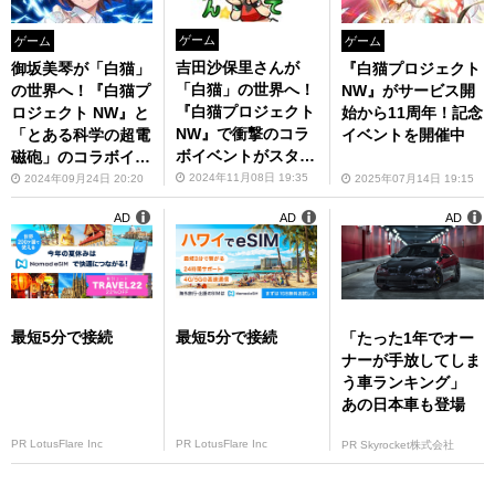
ゲーム
ゲーム
ゲーム
吉田沙保里さんが
『白猫プロジェクト
御坂美琴が「白猫」
「白猫」の世界へ！
NW』がサービス開
の世界へ！『白猫プ
『白猫プロジェクト
始から11周年！記念
ロジェクト NW』と
NW』で衝撃のコラ
イベントを開催中
「とある科学の超電
ボイベントがスター
磁砲」のコラボイベ
ト
ントが開催決定
2024年11月08日 19:35
2025年07月14日 19:15
2024年09月24日 20:20
AD
AD
AD
最短5分で接続
最短5分で接続
「たった1年でオー
ナーが手放してしま
う車ランキング」
あの日本車も登場
PR LotusFlare Inc
PR LotusFlare Inc
PR Skyrocket株式会社