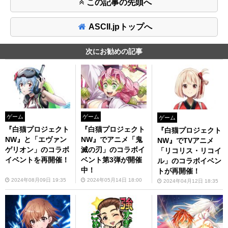
この記事の先頭へ
ASCII.jpトップへ
次にお勧めの記事
ゲーム
ゲーム
ゲーム
『白猫プロジェクト
『白猫プロジェクト
『白猫プロジェクト
NW』と「エヴァン
NW』でアニメ「鬼
NW』でTVアニメ
ゲリオン」のコラボ
滅の刃」のコラボイ
「リコリス・リコイ
イベントを再開催！
ベント第3弾が開催
ル」のコラボイベン
中！
トが再開催！
2024年08月09日 19:35
2024年05月14日 18:00
2024年04月12日 18:35