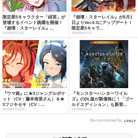
限定星5キャラクター「緋英」が
『崩壊：スターレイル』が6月1
登場するイベント跳躍を開催！
日よりVer.4.3にアップデート！
『崩壊：スターレイル』...
限定星5キャラ...
2026年5月13日
2026年6月2日
『ウマ娘』に★3ジャングルポケ
『モンスターハンターワイル
ット（CV：藤本侑里さん）＆★
ズ』のDL版が新価格に！「ゴー
3フジキセキ（CV：...
ルドエディション」も新登...
2026年4月30日
2026年8月4日
Recommended by