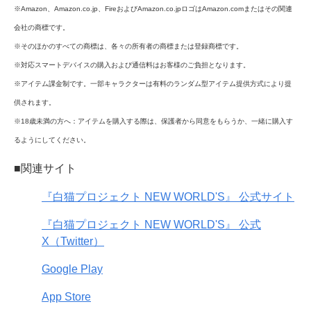
※Amazon、Amazon.co.jp、FireおよびAmazon.co.jpロゴはAmazon.comまたはその関連
会社の商標です。
※そのほかのすべての商標は、各々の所有者の商標または登録商標です。
※対応スマートデバイスの購入および通信料はお客様のご負担となります。
※アイテム課金制です。一部キャラクターは有料のランダム型アイテム提供方式により提
供されます。
※18歳未満の方へ：アイテムを購入する際は、保護者から同意をもらうか、一緒に購入す
るようにしてください。
■関連サイト
『白猫プロジェクト NEW WORLD'S』 公式サイト
『白猫プロジェクト NEW WORLD'S』 公式
X（Twitter）
Google Play
App Store