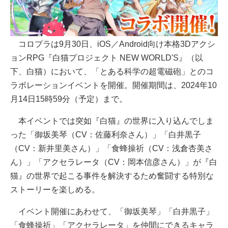
コロプラは9月30日、iOS／Android向け本格3Dアクシ
ョンRPG『白猫プロジェクト NEW WORLD'S』（以
下、白猫）において、「とある科学の超電磁砲」とのコ
ラボレーションイベントを開催。開催期間は、2024年10
月14日15時59分（予定）まで。
本イベントでは突如『白猫』の世界に入り込んでしま
った「御坂美琴（CV：佐藤利奈さん）」「白井黒子
（CV：新井里美さん）」「食蜂操祈（CV：浅倉杏美さ
ん）」「アクセラレータ（CV：岡本信彦さん）」が『白
猫』の世界で起こる事件を解決するため奮闘する特別な
ストーリーを楽しめる。
イベント開催にあわせて、「御坂美琴」「白井黒子」
「食蜂操祈」「アクセラレータ」を仲間にできるキャラ