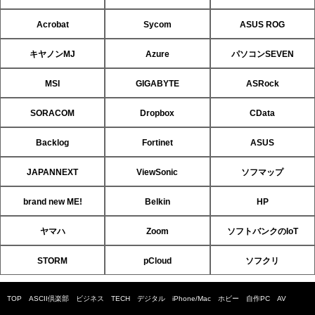
Acrobat
Sycom
ASUS ROG
キヤノンMJ
Azure
パソコンSEVEN
MSI
GIGABYTE
ASRock
SORACOM
Dropbox
CData
Backlog
Fortinet
ASUS
JAPANNEXT
ViewSonic
ソフマップ
brand new ME!
Belkin
HP
ヤマハ
Zoom
ソフトバンクのIoT
STORM
pCloud
ソフクリ
TOP
ASCII倶楽部
ビジネス
TECH
デジタル
iPhone/Mac
ホビー
自作PC
AV