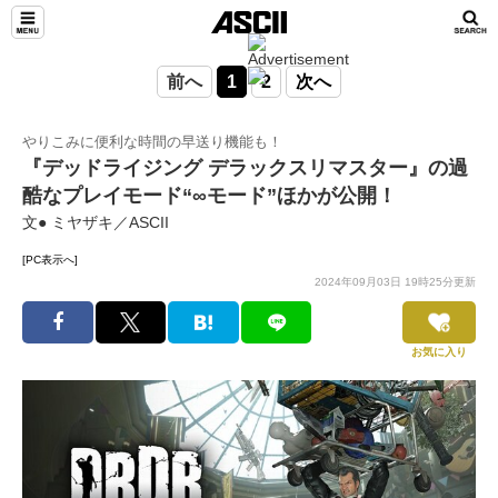
前へ
1
2
次へ
やりこみに便利な時間の早送り機能も！
『デッドライジング デラックスリマスター』の過
酷なプレイモード“∞モード”ほかが公開！
文● ミヤザキ／ASCII
[PC表示へ]
2024年09月03日 19時25分更新
お気に入り