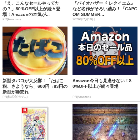
「え、こんなセールやってた
『バイオハザード レクイエム』
の？」80％OFF以上が続々登
など名作がそろい踏み！「CAPC
場！Amazonの本気が...
OM SUMMER...
PR(Amazon)
2026年7月10日
新型タバコが大反響！「たばこ
Amazon今日も見逃せない！8
税、さようなら」600円→83円の
0%OFF以上が続々登場
新型が爆売れ
PR(株式会社HAL)
PR(Amazon)