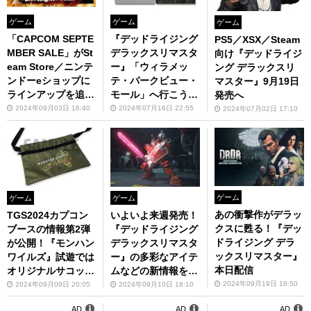
ゲーム
ゲーム
ゲーム
「CAPCOM SEPTE
『デッドライジング
PS5／XSX／Steam
MBER SALE」がSt
デラックスリマスタ
向け『デッドライジ
eam Store／ニンテ
ー』「ウィラメッ
ング デラックスリ
ンドーeショップに
テ・パークビュー・
マスター』9月19日
ラインアップを追加
モール」へ行こう！
発売へ
してアップデート！
キャンペーンを開催
2024年09月03日 16:40
2024年07月16日 22:55
2024年07月02日 17:10
ゲーム
ゲーム
ゲーム
あの衝撃作がデラッ
TGS2024カプコン
いよいよ来週発売！
クスに甦る！『デッ
ブースの情報第2弾
『デッドライジング
ドライジング デラ
が公開！『モンハン
デラックスリマスタ
ックスリマスター』
ワイルズ』試遊では
ー』の多彩なアイテ
本日配信
オリジナルサコッシ
ムなどの新情報を公
ュがもらえる
開
2024年09月19日 18:50
2024年09月09日 20:05
2024年09月10日 18:10
AD
AD
AD