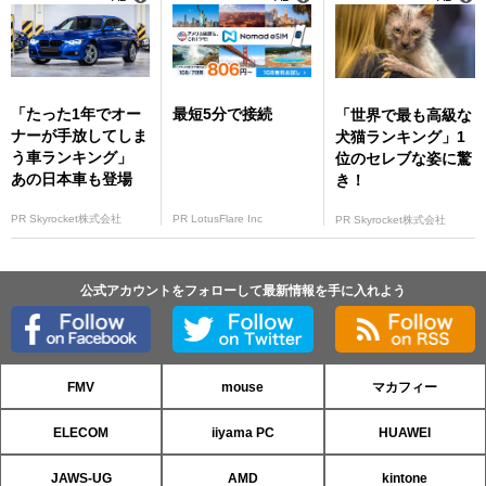
「たった1年でオー
最短5分で接続
「世界で最も高級な
ナーが手放してしま
犬猫ランキング」1
う車ランキング」
位のセレブな姿に驚
あの日本車も登場
き！
PR Skyrocket株式会社
PR LotusFlare Inc
PR Skyrocket株式会社
公式アカウントをフォローして最新情報を手に入れよう
FMV
mouse
マカフィー
ELECOM
iiyama PC
HUAWEI
JAWS-UG
AMD
kintone