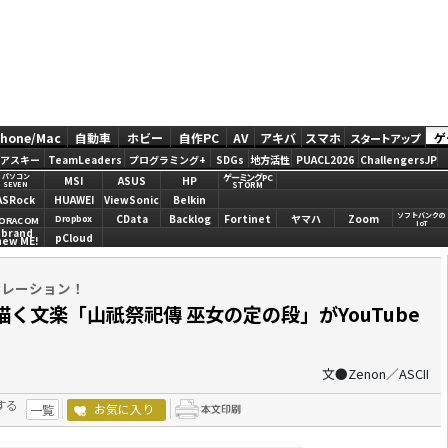
Phone/Mac
自動車
ホビー
自作PC
AV
アキバ
スマホ
ゲ
スタートアップ
アスキー
TeamLeaders
プログラミング+
SDGs
地方活性
PUACL2026
ChallengersJP
ゲーミングPC
パソコン
MSI
ASUS
HP
STORM
SEVEN
ASRock
HUAWEI
ViewSonic
Belkin
ソフトバンクの
CData
Backlog
Fortinet
ヤマハ
Zoom
Dropbox
ORACOM
IoT
brand
pCloud
new ME!
ボレーション！
く文楽「山祇祭祀傳 巫女の定の段」がYouTube
文●Zenon／ASCII
する
お気に入り
一覧