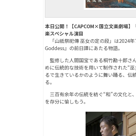
本日公開！【CAPCOM×国立文楽劇場】『祇（
楽スペシャル演目
「山祇祭祀傳 巫女の定の段」は2024年7月
Goddess』の前日譚にあたる物語。
監修した人間国宝である桐竹勘十郎さん
めに伝統的な技術を用いて制作された“巫
るで生きているかのように舞い踊る、伝
る。
三百有余年の伝統を紡ぐ“和”の文化と、
を存分に愉しもう。