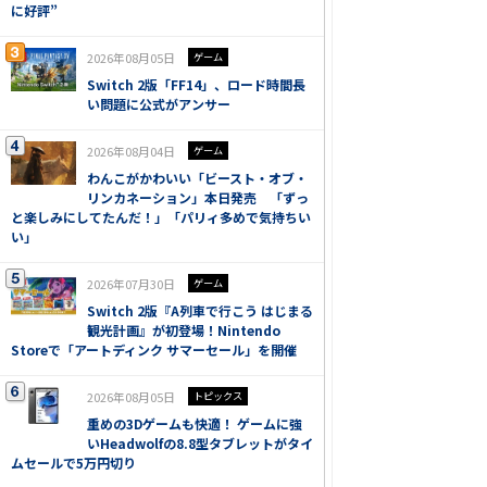
に好評”
2026年08月05日
ゲーム
Switch 2版「FF14」、ロード時間長
い問題に公式がアンサー
2026年08月04日
ゲーム
わんこがかわいい「ビースト・オブ・
リンカネーション」本日発売 「ずっ
と楽しみにしてたんだ！」「パリィ多めで気持ちい
い」
2026年07月30日
ゲーム
Switch 2版『A列車で行こう はじまる
観光計画』が初登場！Nintendo
Storeで「アートディンク サマーセール」を開催
2026年08月05日
トピックス
重めの3Dゲームも快適！ ゲームに強
いHeadwolfの8.8型タブレットがタイ
ムセールで5万円切り