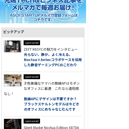
ピックアップ
sponsored
ZEFT R65YCの魅力をインタビュー
光らない、静か、よく冷える。
Noctua×Antecコラボケースを採用
した静音ゲーミングPCのこだわり
sponsored
才色兼備なヤマハの無線APはモダン
なオフィスに最適 これなら違和感
なし！
無線APにデザインは不要ですか？
ブラックスケルトンモデルは今どき
のオフィスにめちゃなじむんです
sponsored
Silent Master Noctua Edition X870A