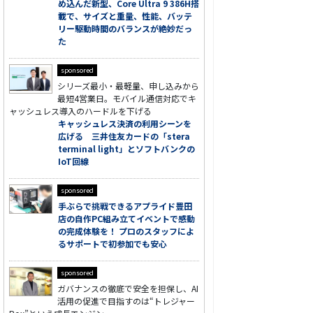
め込んだ新型、Core Ultra 9 386H搭
載で、サイズと重量、性能、バッテ
リー駆動時間のバランスが絶妙だっ
た
sponsored
シリーズ最小・最軽量、申し込みから
最短4営業日。モバイル通信対応でキ
ャッシュレス導入のハードルを下げる
キャッシュレス決済の利用シーンを
広げる 三井住友カードの「stera
terminal light」とソフトバンクの
IoT回線
sponsored
手ぶらで挑戦できるアプライド豊田
店の自作PC組み立てイベントで感動
の完成体験を！ プロのスタッフによ
るサポートで初参加でも安心
sponsored
ガバナンスの徹底で安全を担保し、AI
活用の促進で目指すのは“トレジャー