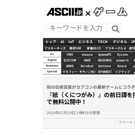
ASCII.jp
GAMES
トップ
AI
IoT
ビジネス
TECH
デジタル
i
アスキーキッズ
格安SIM
家電ASCII
アスキーグルメ
週刊
FMV
mouse
iiyamaPC
Sycom
PC
ELECOM
AMD
ASUS ROG
Digital
GIGABYTE
JAWS
Acrobat
kintone
Azure
Business
S
マカフィー
キヤノンMJ
JAPANNEXT
ソフマップ
Special
和の伝統芸能がカプコンの最新ゲームとコラ
『祇（くにつがみ）』の前日譚を描
で無料公開中！
2024年07月18日 14時35分更新
ツイート