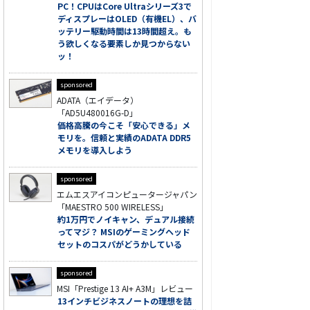
PC！CPUはCore Ultraシリーズ3で
ディスプレーはOLED（有機EL）、バ
ッテリー駆動時間は13時間超え。も
う欲しくなる要素しか見つからない
ッ！
sponsored
ADATA（エイデータ）
「AD5U480016G-D」
価格高騰の今こそ「安心できる」メ
モリを。信頼と実績のADATA DDR5
メモリを導入しよう
sponsored
エムエスアイコンピュータージャパン
「MAESTRO 500 WIRELESS」
約1万円でノイキャン、デュアル接続
ってマジ？ MSIのゲーミングヘッド
セットのコスパがどうかしている
sponsored
MSI「Prestige 13 AI+ A3M」レビュー
13インチビジネスノートの理想を詰