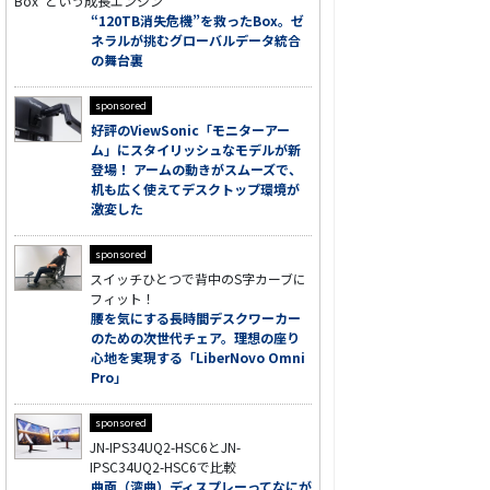
Box”という成長エンジン
“120TB消失危機”を救ったBox。ゼ
ネラルが挑むグローバルデータ統合
の舞台裏
sponsored
好評のViewSonic「モニターアー
ム」にスタイリッシュなモデルが新
登場！ アームの動きがスムーズで、
机も広く使えてデスクトップ環境が
激変した
sponsored
スイッチひとつで背中のS字カーブに
フィット！
腰を気にする長時間デスクワーカー
のための次世代チェア。理想の座り
心地を実現する「LiberNovo Omni
Pro」
sponsored
JN-IPS34UQ2-HSC6とJN-
IPSC34UQ2-HSC6で比較
曲面（湾曲）ディスプレーってなにが