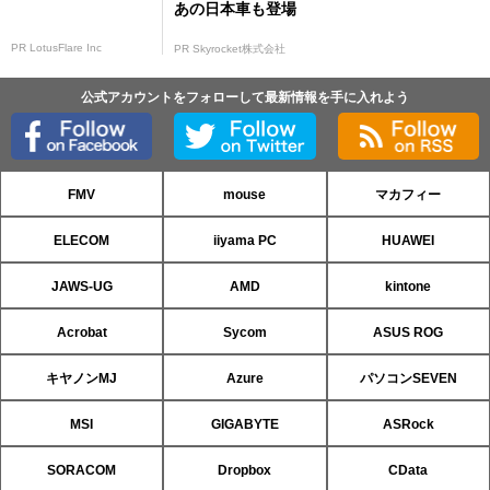
あの日本車も登場
PR LotusFlare Inc
PR Skyrocket株式会社
公式アカウントをフォローして最新情報を手に入れよう
FMV
mouse
マカフィー
ELECOM
iiyama PC
HUAWEI
JAWS-UG
AMD
kintone
Acrobat
Sycom
ASUS ROG
キヤノンMJ
Azure
パソコンSEVEN
MSI
GIGABYTE
ASRock
SORACOM
Dropbox
CData