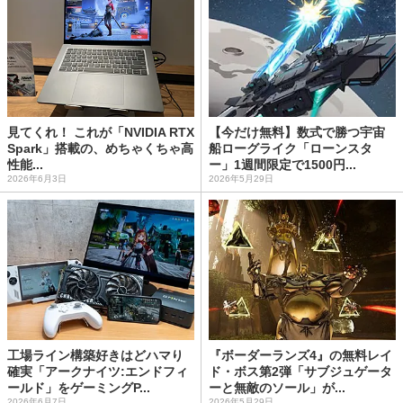
見てくれ！ これが「NVIDIA RTX
【今だけ無料】数式で勝つ宇宙
Spark」搭載の、めちゃくちゃ高
船ローグライク「ローンスタ
性能...
ー」1週間限定で1500円...
2026年6月3日
2026年5月29日
工場ライン構築好きはどハマり
『ボーダーランズ4』の無料レイ
確実「アークナイツ:エンドフィ
ド・ボス第2弾「サブジュゲータ
ールド」をゲーミングP...
ーと無敵のソール」が...
2026年6月7日
2026年5月29日