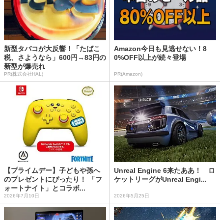
新型タバコが大反響！「たばこ
Amazon今日も見逃せない！8
税、さようなら」600円→83円の
0%OFF以上が続々登場
新型が爆売れ
PR(株式会社HAL)
PR(Amazon)
【プライムデー】子どもや孫へ
Unreal Engine 6来たああ！ ロ
のプレゼントにぴったり！ 「フ
ケットリーグがUnreal Engi...
ォートナイト」とコラボ...
2026年7月10日
2026年5月25日