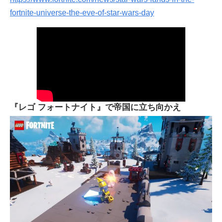
fortnite-universe-the-eve-of-star-wars-day
『レゴ フォートナイト』で帝国に立ち向かえ