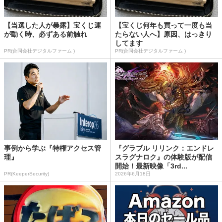
【当選した人が暴露】宝くじ運
【宝くじ何年も買って一度も当
が動く時、必ずある前触れ
たらない人へ】原因、はっきり
してます
PR(合同会社デジタルファーム )
PR(合同会社デジタルファーム )
事例から学ぶ『特権アクセス管
『グラブル リリンク：エンドレ
理』
スラグナロク』の体験版が配信
開始！最新映像「3rd...
PR(KeeperSecurity)
2026年6月18日