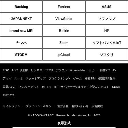
Backlog
Fortinet
ASUS
JAPANNEXT
ViewSonic
ソフマップ
brand new ME!
Belkin
HP
ヤマハ
Zoom
ソフトバンクのIoT
STORM
pCloud
ソフクリ
TOP
ASCII倶楽部
ビジネス
TECH
デジタル
iPhone/Mac
ホビー
自作PC
AV
アキバ
スマホ
スタートアップ
プログラミング+
ゲーム
格安SIM
倶楽部情報局
家電ASCII
アスキーグルメ
MITTR
IoT
サイバーセキュリティ小説コンテスト
SDGs
地方活性
サイトポリシー
プライバシーポリシー
運営会社
お問い合わせ
広告掲載
© KADOKAWA ASCII Research Laboratories, Inc. 2026
表示形式