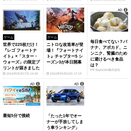
AD
ゲーム
ゲーム
毎日食べてない？バ
世界で225枚だけ！
ニトロな改造車が登
ナナ、アボカド、ニ
『レゴ フォートナ
場！『フォートナイ
ンニク、腎臓のため
イト』×「スター・
ト』チャプター5 シ
に避けるべき食品
ウォーズ」の限定プ
ーズン3が本日開幕
は？
リントが届きました
PR Skyrocket株式会社
2024年05月17日 14:30
2024年05月24日 17:15
AD
AD
最短5分で接続
「たった1年でオー
ナーが手放してしま
う車ランキング」