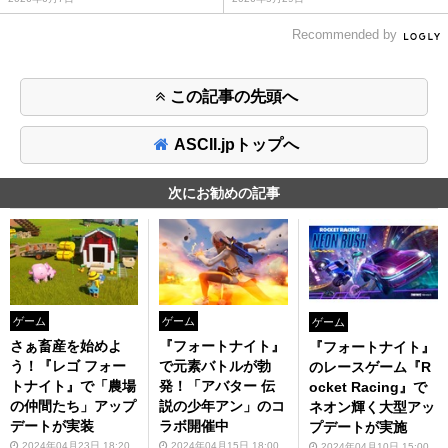
Recommended by
この記事の先頭へ
ASCII.jpトップへ
次にお勧めの記事
ゲーム
ゲーム
ゲーム
さぁ畜産を始めよ
『フォートナイト』
『フォートナイト』
う！『レゴ フォー
で元素バトルが勃
のレースゲーム『R
トナイト』で「農場
発！「アバター 伝
ocket Racing』で
の仲間たち」アップ
説の少年アン」のコ
ネオン輝く大型アッ
デートが実装
ラボ開催中
プデートが実施
2024年04月23日 18:20
2024年04月15日 18:00
2024年04月10日 15:00