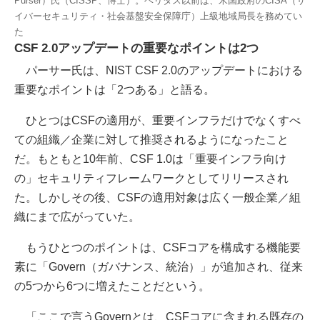
Purser）氏（CISSP、博士）。ベリタス以前は、米国政府のCISA（サ
イバーセキュリティ・社会基盤安全保障庁）上級地域局長を務めてい
た
CSF 2.0アップデートの重要なポイントは2つ
パーサー氏は、NIST CSF 2.0のアップデートにおける
重要なポイントは「2つある」と語る。
ひとつはCSFの適用が、重要インフラだけでなくすべ
ての組織／企業に対して推奨されるようになったこと
だ。もともと10年前、CSF 1.0は「重要インフラ向け
の」セキュリティフレームワークとしてリリースされ
た。しかしその後、CSFの適用対象は広く一般企業／組
織にまで広がっていた。
もうひとつのポイントは、CSFコアを構成する機能要
素に「Govern（ガバナンス、統治）」が追加され、従来
の5つから6つに増えたことだという。
「ここで言うGovernとは、CSFコアに含まれる既存の