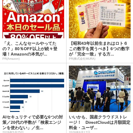
「え、こんなセールやってた
【昭和43年以前生まれはロト６
の？」80％OFF以上が続々登
この数字を買うべき】6つの数字
場！Amazonの本気が...
が「完全一致」する方...
PR(Amazon)
PR(株式会社MURA)
AIセキュリティで必要な6つの対
いいかも、国産クラウドストレ
策／20代の半数が「検索エンジ
ージ！ DirectCloudは月額固定
ンを使わない」／生...
料金・ユーザ...
2026年5月25日
2026年6月17日