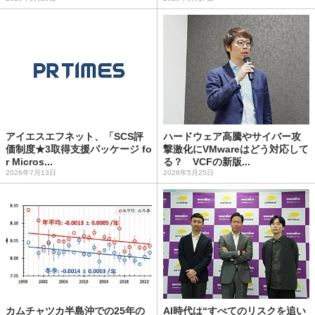
アイエスエフネット、「SCS評
ハードウェア高騰やサイバー攻
価制度★3取得支援パッケージ fo
撃激化にVMwareはどう対応して
r Micros...
る？ VCFの新版...
2026年7月13日
2026年5月25日
カムチャツカ半島沖での25年の
AI時代は“すべてのリスクを追い