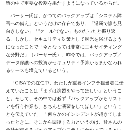
策の中で重要な役割を果たすようになっているからだ。
パーサー氏は、かつてのバックアップは「システム障
害への備え」というだけの存在であり、「退屈で誰も見
向きしない」「“クール”でない」ものだったと振り返
る。しかし、セキュリティ対策として脚光を浴びるよう
になったことで「今となっては非常にエキサイティング
な分野だ」（パーサー氏）。昨今では、バックアップ／
データ保護への投資がセキュリティ予算からまかなわれ
るケースも増えているという。
「CISAでの在任中、わたしが重要インフラ担当者に伝
えていたことは『まずは演習をやってほしい』というこ
と。そして、その中では必ず『バックアップからリスト
アを行う作業も、きちんと演習をしてほしい』というこ
とを伝えていた」「何らかのインシデントが起きてしま
ったときに、そこから回復する力というのは、皆さんの
会社が備えるバックアップシステムにかかっているとい