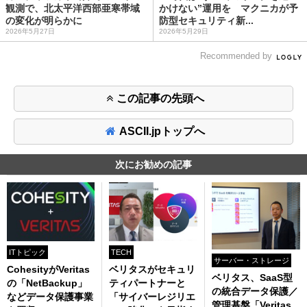
観測で、北太平洋西部亜寒帯域
かけない”運用を マクニカが予
の変化が明らかに
防型セキュリティ新...
2026年5月27日
2026年5月29日
Recommended by
この記事の先頭へ
ASCII.jpトップへ
次にお勧めの記事
ITトピック
TECH
サーバー・ストレージ
CohesityがVeritas
ベリタスがセキュリ
ベリタス、SaaS型
の「NetBackup」
ティパートナーと
の統合データ保護／
などデータ保護事業
「サイバーレジリエ
管理基盤「Veritas