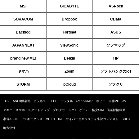
MSI
GIGABYTE
ASRock
SORACOM
Dropbox
CData
Backlog
Fortinet
ASUS
JAPANNEXT
ViewSonic
ソフマップ
brand new ME!
Belkin
HP
ヤマハ
Zoom
ソフトバンクのIoT
STORM
pCloud
ソフクリ
TOP
ASCII倶楽部
ビジネス
TECH
デジタル
iPhone/Mac
ホビー
自作PC
AV
アキバ
スマホ
スタートアップ
プログラミング+
ゲーム
格安SIM
倶楽部情報局
家電ASCII
アスキーグルメ
MITTR
IoT
サイバーセキュリティ小説コンテスト
SDGs
地方活性