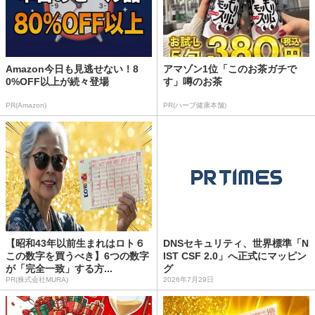
Amazon今日も見逃せない！8
アマゾン1位「このお茶ガチで
0%OFF以上が続々登場
す」噂のお茶
PR(Amazon)
PR(ハーブ健康本舗)
【昭和43年以前生まれはロト６
DNSセキュリティ、世界標準「N
この数字を買うべき】6つの数字
IST CSF 2.0」へ正式にマッピン
が「完全一致」する方...
グ
PR(株式会社MURA)
2026年7月29日