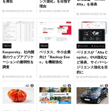
を買収
ンス強化」を目指す
Alta」を発表
理由
2024年02月14日 10:30
2023年11月08日 08:00
2023年01月30日 07:00
TECH
TECH
サーバー・ストレージ
Kaspersky、社内開
ベリタス、中小企業
ベリタスが「Alta C
発のウェブアプリケ
向け「Backup Exe
opilot」やUI強化な
ーションの脆弱性を
c」を機能強化
ど発表、サイバーレ
調査
ジリエンス強化を目
的に
2024年03月21日 18:30
2024年03月26日 07:00
2024年09月18日 11:45
AD
AD
AD