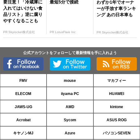
要注意！「冷蔵庫に
最短5分で接続
わずか1年でオーナ
入れてはいけない食
ーが手放す車ランキ
品リスト」逆に腐り
ング あの日本車も
やすくなることも
PR Skyrocket株式会社
PR LotusFlare Inc
PR Skyrocket株式会社
公式アカウントをフォローして最新情報を手に入れよう
FMV
mouse
マカフィー
ELECOM
iiyama PC
HUAWEI
JAWS-UG
AMD
kintone
Acrobat
Sycom
ASUS ROG
キヤノンMJ
Azure
パソコンSEVEN