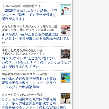
【2026年提出】確定申告ガイド
【2026年提出】ふるさと納税、「ワ
ンストップ特例」でも申告が必要な
場合があります
あなたが買うべきガジェットは俺たちに選
ばせてくれ！ 推しガジェット大賞 2026
まさかのAnkerがムダ会議の撲滅に殴
り込み！生産性が爆上がる新製品を試してみ
た
ゆるっと知見を深める楽しい会
「TECH.ASCII ゆるっとナイト」
情シスの“ホンネ”ここまで聞けてい
いの？ ゆるっとナイトの「ランサムウェア
回」が盛り上がりすぎた
柳谷智宣のkintoneマスターへの道
自治体の給付金業務が滞るのを事前
審査自動化で救う トヨクモクラウ
ドコネクトの申請補助AI
スタートアップのスタート地点
リケジョが活躍する丸の内の最先端
ラボ 多くの社会課題を解決する可
能性を秘めるナノシートの社会実装に挑む