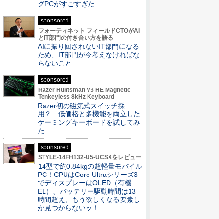
グPCがすごすぎた
sponsored
フォーティネット フィールドCTOがAI
とIT部門の付き合い方を語る
AIに振り回されないIT部門になる
ため、IT部門が今考えなければな
らないこと
sponsored
Razer Huntsman V3 HE Magnetic
Tenkeyless 8kHz Keyboard
Razer初の磁気式スイッチ採
用？ 低価格と多機能を両立した
ゲーミングキーボードを試してみ
た
sponsored
STYLE-14FH132-U5-UCSXをレビュー
14型で約0.84kgの超軽量モバイル
PC！CPUはCore Ultraシリーズ3
でディスプレーはOLED（有機
EL）、バッテリー駆動時間は13
時間超え。もう欲しくなる要素し
か見つからないッ！