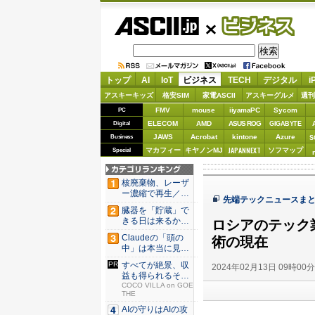
ASCII.jp
ビジネス
トップ
AI
IoT
ビジネス
TECH
デジタル
i
アスキーキッズ
格安SIM
家電ASCII
アスキーグルメ
週刊
FMV
mouse
iiyamaPC
Sycom
PC
ELECOM
AMD
ASUS ROG
Digital
GIGABYTE
JAWS
Acrobat
kintone
Azure
Business
S
JAPANNEXT
マカフィー
キヤノンMJ
ソフマップ
Special
核廃棄物、レーザ
ー濃縮で再生／ブ
先端テックニュースまとめ
タ腎臓、...
臓器を「貯蔵」で
きる日は来るか？
ロシアのテック
体外保...
Claudeの「頭の
術の現在
中」は本当に見え
たの...
すべてが絶景、収
2024年02月13日 09時00
益も得られるその
仕組みと...
COCO VILLA on GOE
THE
AIの守りはAIの攻