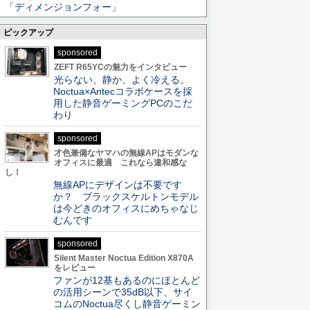
「ディメンジョンフォー」
ピックアップ
sponsored
ZEFT R65YCの魅力をインタビュー
光らない、静か、よく冷える。
Noctua×Antecコラボケースを採
用した静音ゲーミングPCのこだ
わり
sponsored
才色兼備なヤマハの無線APはモダンな
オフィスに最適 これなら違和感な
し！
無線APにデザインは不要です
か？ ブラックスケルトンモデル
は今どきのオフィスにめちゃなじ
むんです
sponsored
Silent Master Noctua Edition X870A
をレビュー
ファンが12基もあるのにほとんど
の活用シーンで35dB以下、サイ
コムのNoctua尽くし静音ゲーミン