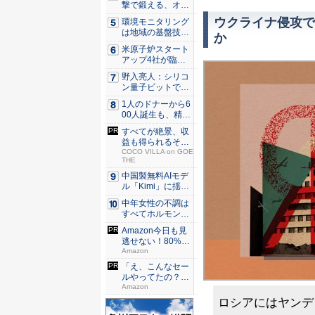
撃で鍛える、オー
プン...
ウクライナ侵攻で
環境モニタリング
は地域の基盤技術
か
へ 村上...
米原子炉スタート
アップ4社が臨界
達成、原...
野入亮人：シリコ
ン量子ビットで大
規模化の...
1人のドナーから6
00人誕生も、精子
提供...
すべてが絶景、収
益も得られるその
仕組みと...
COCO VILLA on GOE
THE
中国製無料AIモデ
ル「Kimi」に揺れ
る...
中年女性の不調は
すべてホルモンの
せい？ ...
Amazon今日も見
逃せない！80%O
F...
Amazon
「え、こんなセー
ルやってたの？」
80％O...
Amazon
ロシアにはヤンデ