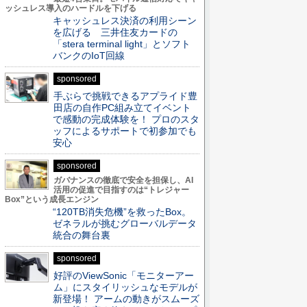
ッシュレス導入のハードルを下げる
キャッシュレス決済の利用シーン
を広げる 三井住友カードの
「stera terminal light」とソフト
バンクのIoT回線
sponsored
手ぶらで挑戦できるアプライド豊
田店の自作PC組み立てイベント
で感動の完成体験を！ プロのスタ
ッフによるサポートで初参加でも
安心
sponsored
ガバナンスの徹底で安全を担保し、AI
活用の促進で目指すのは“トレジャー
Box”という成長エンジン
“120TB消失危機”を救ったBox。
ゼネラルが挑むグローバルデータ
統合の舞台裏
sponsored
好評のViewSonic「モニターアー
ム」にスタイリッシュなモデルが
新登場！ アームの動きがスムーズ