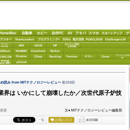
Phone/Mac
自動車
ホビー
自作PC
AV
アキバ
スマホ
ゲ
スタートアップ
アスキー
TeamLeaders
プログラミング+
SDGs
地方活性
PUACL2026
ChallengersJP
パソコン
ゲーミングPC
MSI
ASUS
HP
STORM
SEVEN
ASRock
HUAWEI
ViewSonic
Belkin
ソフトバンクの
Dropbox
CData
Backlog
Fortinet
ヤマハ
Zoom
ORACOM
IoT
brand
pCloud
new ME!
読み from MITテクノロジーレビュー
第269回
業界は いかにして崩壊したか／次世代原子炉技
分更新
文● MITテクノロジーレビュー編集部
お気に入り
一覧