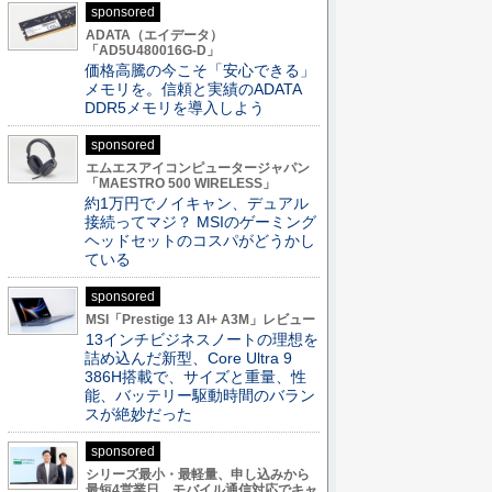
sponsored
ADATA（エイデータ）
「AD5U480016G-D」
価格高騰の今こそ「安心できる」
メモリを。信頼と実績のADATA
DDR5メモリを導入しよう
sponsored
エムエスアイコンピュータージャパン
「MAESTRO 500 WIRELESS」
約1万円でノイキャン、デュアル
接続ってマジ？ MSIのゲーミング
ヘッドセットのコスパがどうかし
ている
sponsored
MSI「Prestige 13 AI+ A3M」レビュー
13インチビジネスノートの理想を
詰め込んだ新型、Core Ultra 9
386H搭載で、サイズと重量、性
能、バッテリー駆動時間のバラン
スが絶妙だった
sponsored
シリーズ最小・最軽量、申し込みから
最短4営業日。モバイル通信対応でキャ