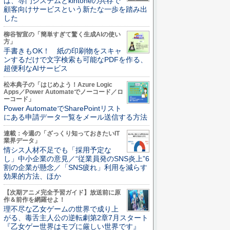
は、専門システムとkintoneの共存で
顧客向けサービスという新たな一歩を踏み出
した
柳谷智宣の「簡単すぎて驚く生成AIの使い
方」
手書きもOK！ 紙の印刷物をスキャ
ンするだけで文字検索も可能なPDFを作る、
超便利なAIサービス
松本典子の「はじめよう！Azure Logic
Apps／Power Automateでノーコード／ロ
ーコード」
Power AutomateでSharePointリスト
にある申請データ一覧をメール送信する方法
連載：今週の「ざっくり知っておきたいIT
業界データ」
情シス人材不足でも「採用予定な
し」中小企業の意見／“従業員発のSNS炎上”6
割の企業が懸念／「SNS疲れ」利用を減らす
効果的方法、ほか
【次期アニメ完全予習ガイド】放送前に原
作＆前作を網羅せよ！
理不尽な乙女ゲームの世界で成り上
がる、毒舌主人公の逆転劇第2章7月スタート
『乙女ゲー世界はモブに厳しい世界です』