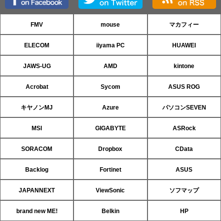
FMV
mouse
マカフィー
ELECOM
iiyama PC
HUAWEI
JAWS-UG
AMD
kintone
Acrobat
Sycom
ASUS ROG
キヤノンMJ
Azure
パソコンSEVEN
MSI
GIGABYTE
ASRock
SORACOM
Dropbox
CData
Backlog
Fortinet
ASUS
JAPANNEXT
ViewSonic
ソフマップ
brand new ME!
Belkin
HP