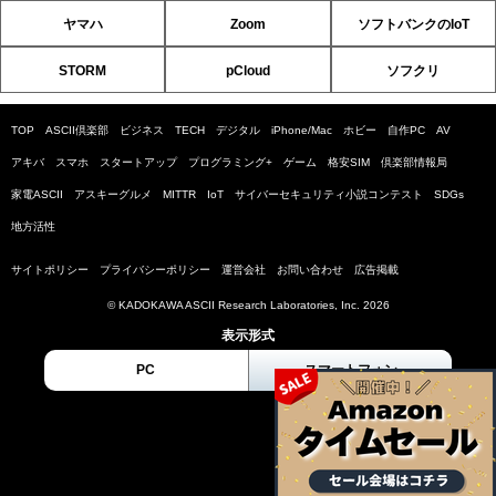
ヤマハ
Zoom
ソフトバンクのIoT
STORM
pCloud
ソフクリ
TOP
ASCII倶楽部
ビジネス
TECH
デジタル
iPhone/Mac
ホビー
自作PC
AV
アキバ
スマホ
スタートアップ
プログラミング+
ゲーム
格安SIM
倶楽部情報局
家電ASCII
アスキーグルメ
MITTR
IoT
サイバーセキュリティ小説コンテスト
SDGs
地方活性
サイトポリシー
プライバシーポリシー
運営会社
お問い合わせ
広告掲載
© KADOKAWA ASCII Research Laboratories, Inc. 2026
表示形式
PC
スマートフォン