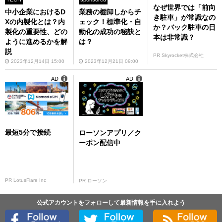
なぜ世界では「前向
中小企業におけるD
業務の棚卸しからチ
き駐車」が常識なの
Xの内製化とは？内
ェック！標準化・自
か？バック駐車の日
製化の重要性、どの
動化の成功の秘訣と
本は非常識？
ように進めるかを解
は？
説
PR Skyrocket株式会社
2023年12月14日 15:00
2023年12月21日 09:00
AD
AD
最短5分で接続
ローソンアプリ／ク
ーポン配信中
PR LotusFlare Inc
PR ローソン
公式アカウントをフォローして最新情報を手に入れよう