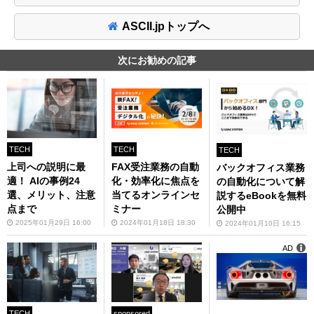
ASCII.jpトップへ
次にお勧めの記事
TECH
TECH
TECH
上司への説明に最
FAX受注業務の自動
バックオフィス業務
適！ AIの事例24
化・効率化に焦点を
の自動化について解
選、メリット、注意
当てるオンラインセ
説するeBookを無料
点まで
ミナー
公開中
2025年01月29日 16:00
2024年01月18日 18:30
2024年01月10日 16:15
AD
TECH
sponsored