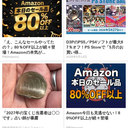
「え、こんなセールやってた
D3PのPS5／PS4ソフトが最大8
の？」80％OFF以上が続々登
7％オフ！PS Storeで「5月のお
場！Amazonの本気が...
買い得...
PR(Amazon)
2026年5月13日
「2027年の宝くじ当選者は〇〇
Amazon今日も見逃せない！8
です」占い師が暴露
0%OFF以上が続々登場
PR(合同会社デジタルファーム )
PR(Amazon)