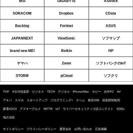
MSI
GIGABYTE
ASRock
SORACOM
Dropbox
CData
Backlog
Fortinet
ASUS
JAPANNEXT
ViewSonic
ソフマップ
brand new ME!
Belkin
HP
ヤマハ
Zoom
ソフトバンクのIoT
STORM
pCloud
ソフクリ
TOP
ASCII倶楽部
ビジネス
TECH
デジタル
iPhone/Mac
ホビー
自作PC
AV
アキバ
スマホ
スタートアップ
プログラミング+
ゲーム
格安SIM
倶楽部情報局
家電ASCII
アスキーグルメ
MITTR
IoT
サイバーセキュリティ小説コンテスト
SDGs
地方活性
サイトポリシー
プライバシーポリシー
運営会社
お問い合わせ
広告掲載