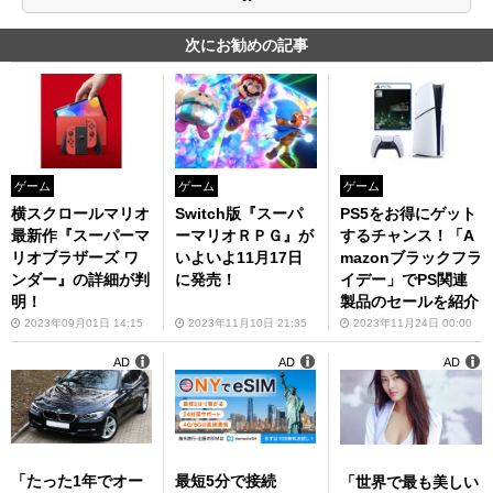
次にお勧めの記事
ゲーム
ゲーム
ゲーム
横スクロールマリオ
Switch版『スーパ
PS5をお得にゲット
最新作『スーパーマ
ーマリオＲＰＧ』が
するチャンス！「A
リオブラザーズ ワ
いよいよ11月17日
mazonブラックフラ
ンダー』の詳細が判
に発売！
イデー」でPS関連
明！
製品のセールを紹介
2023年09月01日 14:15
2023年11月10日 21:35
2023年11月24日 00:00
AD
AD
AD
「たった1年でオー
最短5分で接続
「世界で最も美しい