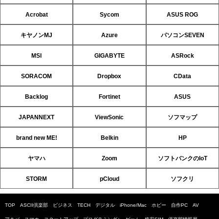
Acrobat
Sycom
ASUS ROG
キヤノンMJ
Azure
パソコンSEVEN
MSI
GIGABYTE
ASRock
SORACOM
Dropbox
CData
Backlog
Fortinet
ASUS
JAPANNEXT
ViewSonic
ソフマップ
brand new ME!
Belkin
HP
ヤマハ
Zoom
ソフトバンクのIoT
STORM
pCloud
ソフクリ
TOP
ASCII倶楽部
ビジネス
TECH
デジタル
iPhone/Mac
ホビー
自作PC
AV