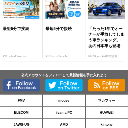
最短5分で接続
最短5分で接続
「たった1年でオー
ナーが手放してしま
う車ランキング」
あの日本車も登場
PR LotusFlare Inc
PR LotusFlare Inc
PR Skyrocket株式会社
公式アカウントをフォローして最新情報を手に入れよう
FMV
mouse
マカフィー
ELECOM
iiyama PC
HUAWEI
JAWS-UG
AMD
kintone