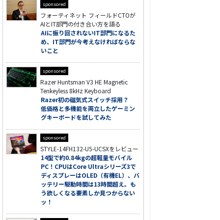
sponsored
フォーティネット フィールドCTOが
AIとIT部門の付き合い方を語る
AIに振り回されないIT部門になるた
め、IT部門が今考えなければならな
いこと
sponsored
Razer Huntsman V3 HE Magnetic
Tenkeyless 8kHz Keyboard
Razer初の磁気式スイッチ採用？
低価格と多機能を両立したゲーミン
グキーボードを試してみた
sponsored
STYLE-14FH132-U5-UCSXをレビュー
14型で約0.84kgの超軽量モバイル
PC！CPUはCore Ultraシリーズ3で
ディスプレーはOLED（有機EL）、バ
ッテリー駆動時間は13時間超え。も
う欲しくなる要素しか見つからない
ッ！