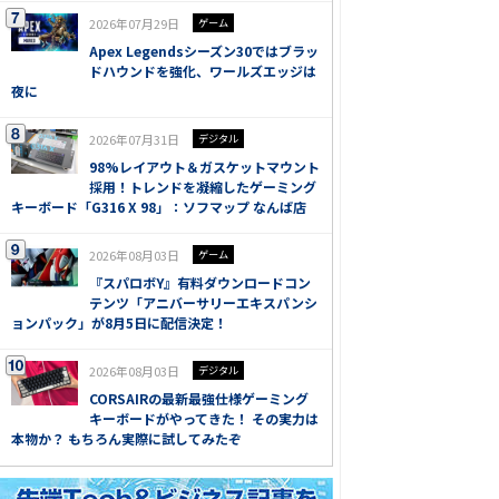
2026年07月29日
ゲーム
Apex Legendsシーズン30ではブラッ
ドハウンドを強化、ワールズエッジは
夜に
2026年07月31日
デジタル
98%レイアウト＆ガスケットマウント
採用！トレンドを凝縮したゲーミング
キーボード「G316 X 98」：ソフマップ なんば店
2026年08月03日
ゲーム
『スパロボY』有料ダウンロードコン
テンツ「アニバーサリーエキスパンシ
ョンパック」が8月5日に配信決定！
2026年08月03日
デジタル
CORSAIRの最新最強仕様ゲーミング
キーボードがやってきた！ その実力は
本物か？ もちろん実際に試してみたぞ