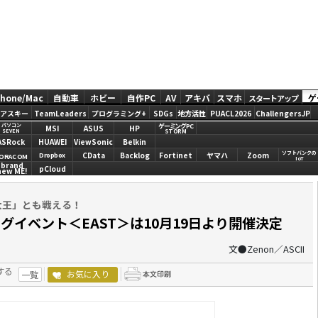
Phone/Mac
自動車
ホビー
自作PC
AV
アキバ
スマホ
ゲ
スタートアップ
アスキー
TeamLeaders
プログラミング+
SDGs
地方活性
PUACL2026
ChallengersJP
ゲーミングPC
パソコン
MSI
ASUS
HP
STORM
SEVEN
ASRock
HUAWEI
ViewSonic
Belkin
ソフトバンクの
CData
Backlog
Fortinet
ヤマハ
Zoom
Dropbox
ORACOM
IoT
brand
pCloud
new ME!
ボ大王」とも戦える！
グイベント＜EAST＞は10月19日より開催決定
文●Zenon／ASCII
する
お気に入り
一覧