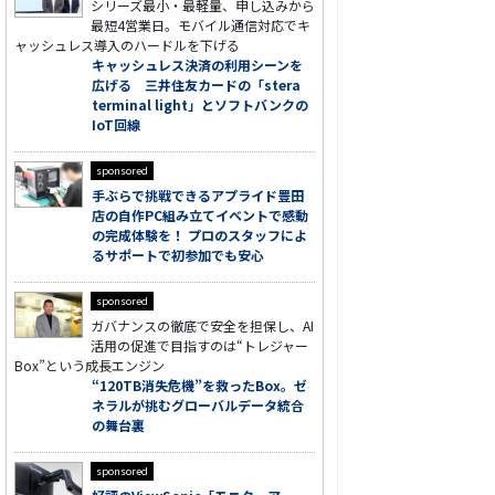
シリーズ最小・最軽量、申し込みから
最短4営業日。モバイル通信対応でキ
ャッシュレス導入のハードルを下げる
キャッシュレス決済の利用シーンを
広げる 三井住友カードの「stera
terminal light」とソフトバンクの
IoT回線
sponsored
手ぶらで挑戦できるアプライド豊田
店の自作PC組み立てイベントで感動
の完成体験を！ プロのスタッフによ
るサポートで初参加でも安心
sponsored
ガバナンスの徹底で安全を担保し、AI
活用の促進で目指すのは“トレジャー
Box”という成長エンジン
“120TB消失危機”を救ったBox。ゼ
ネラルが挑むグローバルデータ統合
の舞台裏
sponsored