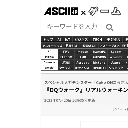
ASCII.jp
GAMES
トップ
AI
IoT
ビジネス
TECH
デジタル
i
アスキーキッズ
格安SIM
家電ASCII
アスキーグルメ
週刊
FMV
mouse
iiyamaPC
Sycom
PC
ELECOM
AMD
ASUS ROG
Digital
GIGABYTE
JAWS
Acrobat
kintone
Azure
Business
S
マカフィー
キヤノンMJ
JAPANNEXT
ソフマップ
Special
スペシャルメガモンスター「Coke ONコラ
『DQウォーク』リアルウォーキン
2023年07月20日 16時35分更新
ツイート