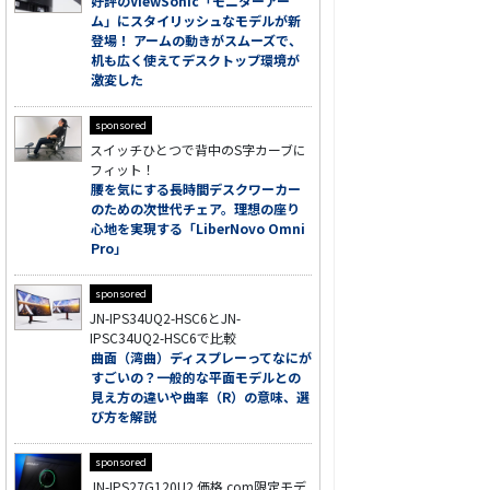
好評のViewSonic「モニターアー
ム」にスタイリッシュなモデルが新
登場！ アームの動きがスムーズで、
机も広く使えてデスクトップ環境が
激変した
sponsored
スイッチひとつで背中のS字カーブに
フィット！
腰を気にする長時間デスクワーカー
のための次世代チェア。理想の座り
心地を実現する「LiberNovo Omni
Pro」
sponsored
JN-IPS34UQ2-HSC6とJN-
IPSC34UQ2-HSC6で比較
曲面（湾曲）ディスプレーってなにが
すごいの？一般的な平面モデルとの
見え方の違いや曲率（R）の意味、選
び方を解説
sponsored
JN-IPS27G120U2 価格.com限定モデ