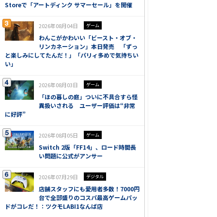
Storeで「アートディンク サマーセール」を開催
2026年08月04日
ゲーム
わんこがかわいい「ビースト・オブ・
リンカネーション」本日発売 「ずっ
と楽しみにしてたんだ！」「パリィ多めで気持ちい
い」
2026年08月03日
ゲーム
「ほの暮しの庭」ついに不具合すら怪
異扱いされる ユーザー評価は“非常
に好評”
2026年08月05日
ゲーム
Switch 2版「FF14」、ロード時間長
い問題に公式がアンサー
2026年07月29日
デジタル
店舗スタッフにも愛用者多数！7000円
台で全部盛りのコスパ最高ゲームパッ
ドがコレだ！：ツクモLABI1なんば店