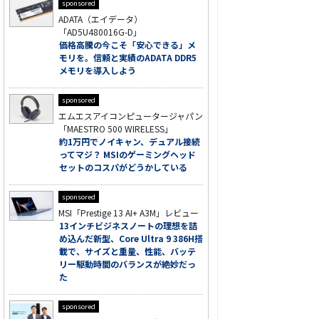
sponsored
ADATA（エイデータ）
「AD5U480016G-D」
価格高騰の今こそ「安心できる」メ
モリを。信頼と実績のADATA DDR5
メモリを導入しよう
sponsored
エムエスアイコンピュータージャパン
「MAESTRO 500 WIRELESS」
約1万円でノイキャン、デュアル接続
ってマジ？ MSIのゲーミングヘッド
セットのコスパがどうかしている
sponsored
MSI「Prestige 13 AI+ A3M」レビュー
13インチビジネスノートの理想を詰
め込んだ新型、Core Ultra 9 386H搭
載で、サイズと重量、性能、バッテ
リー駆動時間のバランスが絶妙だっ
た
sponsored