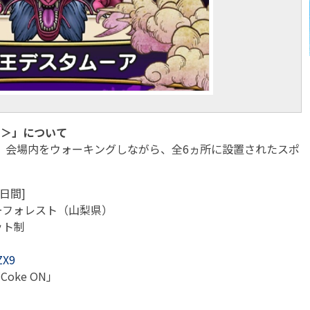
T＞」について
、会場内をウォーキングしながら、全6ヵ所に設置されたスポ
。
4日間]
ーフォレスト（山梨県）
ット制
ZX9
Coke ON」