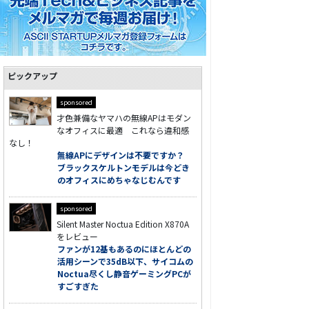
ピックアップ
sponsored
才色兼備なヤマハの無線APはモダン
なオフィスに最適 これなら違和感
なし！
無線APにデザインは不要ですか？
ブラックスケルトンモデルは今どき
のオフィスにめちゃなじむんです
sponsored
Silent Master Noctua Edition X870A
をレビュー
ファンが12基もあるのにほとんどの
活用シーンで35dB以下、サイコムの
Noctua尽くし静音ゲーミングPCが
すごすぎた