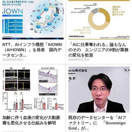
NTT、AIインフラ構想「AIOWN
「AIに仕事奪われる」論もなん
（AI×IOWN）」を発表 国内デ
のその エンジニアの9割が業務
ータセンタ...
の変化を歓迎
2026年4月30日
2026年5月25日
加齢に伴う血液の変化が大動脈
既存のデータセンターを「AIフ
瘤を悪化させる仕組みを解明
ァクトリー」に 「Sovereign
Grid」が...