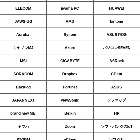
ELECOM
iiyama PC
HUAWEI
JAWS-UG
AMD
kintone
Acrobat
Sycom
ASUS ROG
キヤノンMJ
Azure
パソコンSEVEN
MSI
GIGABYTE
ASRock
SORACOM
Dropbox
CData
Backlog
Fortinet
ASUS
JAPANNEXT
ViewSonic
ソフマップ
brand new ME!
Belkin
HP
ヤマハ
Zoom
ソフトバンクのIoT
STORM
pCloud
ソフクリ