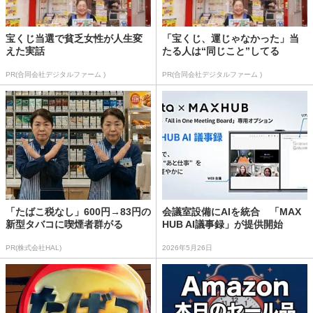
宝くじ当選で貧乏女性が人生変
「宝くじ、運じゃなかった」当
えた実話
たる人は“同じこと”してる
PR(合同会社デジタルファーム )
PR(合同会社デジタルファーム )
「たばこ税なし」600円→83円の
会議室設備にAIを統合 「MAX
新型タバコに喫煙者群がる
HUB AI議事録」が提供開始
PR(株式会社HAL)
2026年5月26日