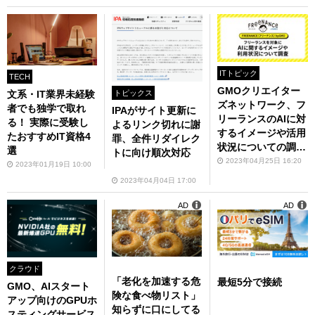
ITトピック
TECH
GMOクリエイター
文系・IT業界未経験
トピックス
ズネットワーク、フ
者でも独学で取れ
IPAがサイト更新に
リーランスのAIに対
る！ 実際に受験し
よるリンク切れに謝
するイメージや活用
たおすすめIT資格4
罪、全件リダイレク
状況についての調査
選
トに向け順次対応
結果を公表
2023年04月25日 16:20
2023年01月19日 10:00
2023年04月04日 17:00
AD
AD
クラウド
「老化を加速する危
最短5分で接続
GMO、AIスタート
険な食べ物リスト」
アップ向けのGPUホ
知らずに口にしてる
スティングサービス