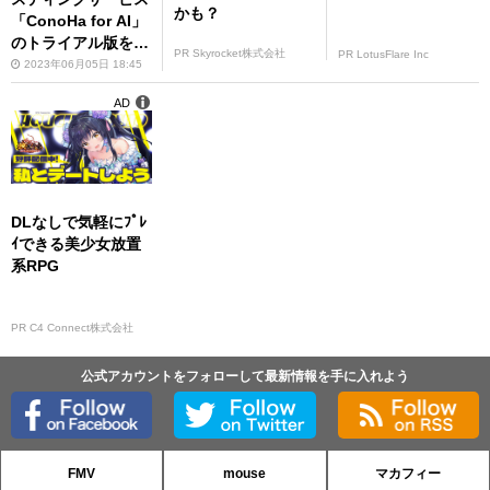
かも？
「ConoHa for AI」
のトライアル版を8
PR Skyrocket株式会社
PR LotusFlare Inc
月より提供
2023年06月05日 18:45
AD
DLなしで気軽にﾌﾟﾚ
ｲできる美少女放置
系RPG
PR C4 Connect株式会社
公式アカウントをフォローして最新情報を手に入れよう
FMV
mouse
マカフィー