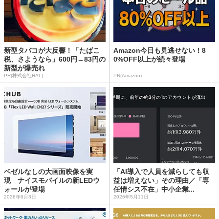
新型タバコが大反響！「たばこ
Amazon今日も見逃せない！8
税、さようなら」600円→83円の
0%OFF以上が続々登場
新型が爆売れ
PR(株式会社HAL)
PR(Amazon)
ベゼルなしの大画面映像を実
「AI導入で人員を減らしても収
現 ナイスモバイルの新LEDウ
益は増えない」その理由／「専
ォールが登場
任情シス不在」中小企業...
2026年6月3日
2026年5月11日