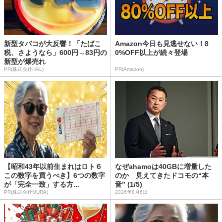
新型タバコが大反響！「たばこ
Amazon今日も見逃せない！8
税、さようなら」600円→83円の
0%OFF以上が続々登場
新型が爆売れ
PR(株式会社HAL)
PR(Amazon)
【昭和43年以前生まれはロト６
なぜahamoは40GBに増量した
この数字を買うべき】6つの数字
のか 見えてきたドコモの“本
が「完全一致」する方...
音” (1/5)
PR(株式会社MURA)
2026年8月6日