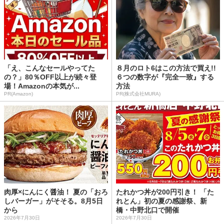
「え、こんなセールやってた
８月のロト6はこの方法で買え!!
の？」80％OFF以上が続々登
６つの数字が『完全一致』する
場！Amazonの本気が...
方法
PR(Amazon)
PR(株式会社MURA)
肉厚×にんにく醤油！ 夏の「おろ
たれかつ丼が200円引き！ 「た
しバーガー」がそそる。8月5日
れとん」初の夏の感謝祭、新
から
橋・中野北口で開催
2026年7月30日
2026年7月30日