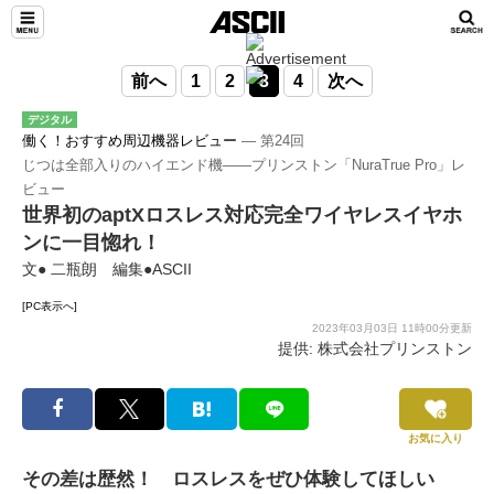
前へ
1
2
3
4
次へ
デジタル
働く！おすすめ周辺機器レビュー
― 第24回
じつは全部入りのハイエンド機――プリンストン「NuraTrue Pro」レ
ビュー
世界初のaptXロスレス対応完全ワイヤレスイヤホ
ンに一目惚れ！
文● 二瓶朗 編集●ASCII
[PC表示へ]
2023年03月03日 11時00分更新
提供: 株式会社プリンストン
お気に入り
その差は歴然！ ロスレスをぜひ体験してほしい