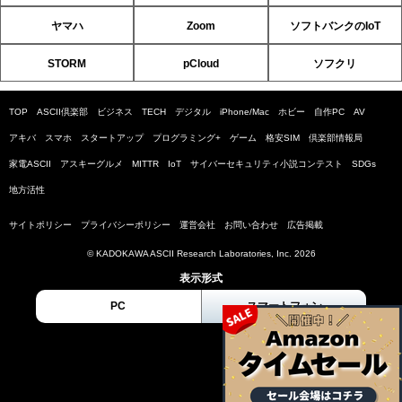
ヤマハ
Zoom
ソフトバンクのIoT
STORM
pCloud
ソフクリ
TOP
ASCII倶楽部
ビジネス
TECH
デジタル
iPhone/Mac
ホビー
自作PC
AV
アキバ
スマホ
スタートアップ
プログラミング+
ゲーム
格安SIM
倶楽部情報局
家電ASCII
アスキーグルメ
MITTR
IoT
サイバーセキュリティ小説コンテスト
SDGs
地方活性
サイトポリシー
プライバシーポリシー
運営会社
お問い合わせ
広告掲載
© KADOKAWA ASCII Research Laboratories, Inc. 2026
表示形式
PC
スマートフォン