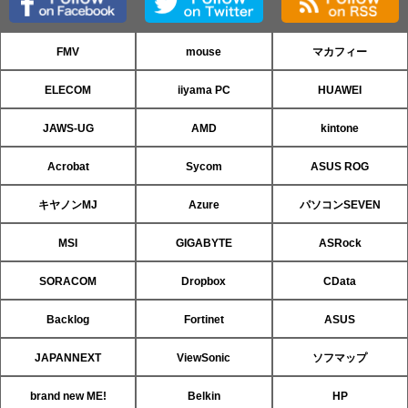
FMV
mouse
マカフィー
ELECOM
iiyama PC
HUAWEI
JAWS-UG
AMD
kintone
Acrobat
Sycom
ASUS ROG
キヤノンMJ
Azure
パソコンSEVEN
MSI
GIGABYTE
ASRock
SORACOM
Dropbox
CData
Backlog
Fortinet
ASUS
JAPANNEXT
ViewSonic
ソフマップ
brand new ME!
Belkin
HP