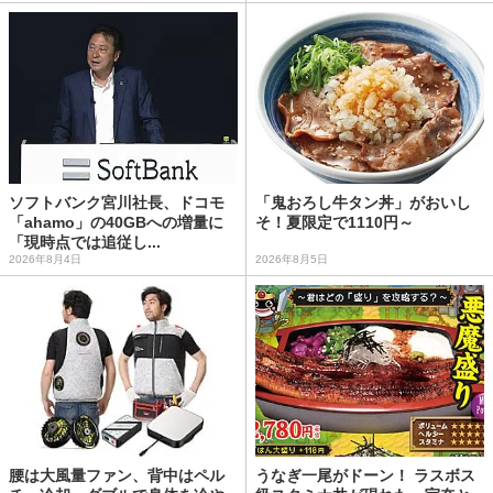
ソフトバンク宮川社長、ドコモ
「鬼おろし牛タン丼」がおいし
「ahamo」の40GBへの増量に
そ！夏限定で1110円～
「現時点では追従し...
2026年8月4日
2026年8月5日
腰は大風量ファン、背中はペル
うなぎ一尾がドーン！ ラスボス