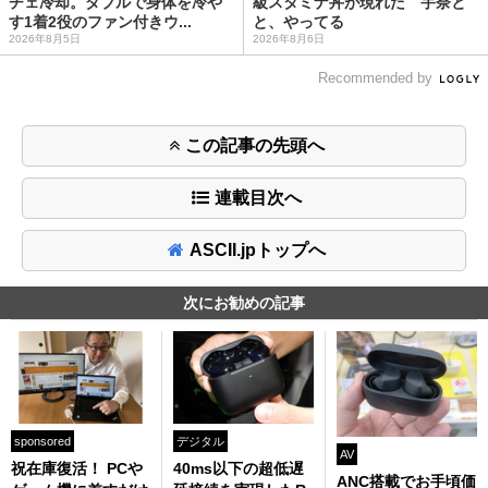
チェ冷却。ダブルで身体を冷や
級スタミナ丼が現れた 宇奈と
す1着2役のファン付きウ...
と、やってる
2026年8月5日
2026年8月6日
Recommended by
この記事の先頭へ
連載目次へ
ASCII.jpトップへ
次にお勧めの記事
sponsored
デジタル
AV
祝在庫復活！ PCや
40ms以下の超低遅
ANC搭載でお手頃価