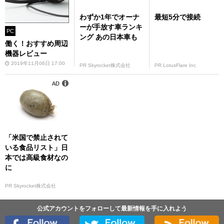
わずか1年でオーナ
最短5分で接続
ーが手放す車ランキ
PC
ング あの日本車も
働く！おすすめ周辺
機器レビュー
2019年11月06日 17:00
PR Skyrocket株式会社
PR LotusFlare Inc
AD
「米国で禁止されて
いる食品リスト」日
本では高級食材なの
に
PR Skyrocket株式会社
公式アカウントをフォローして最新情報を手に入れよう