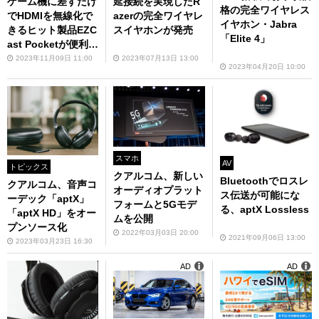
ゲーム機に差すだけ
延接続を実現したR
格の完全ワイヤレス
でHDMIを無線化で
azerの完全ワイヤレ
イヤホン・Jabra
きるヒット製品EZC
スイヤホンが発売
「Elite 4」
ast Pocketが便利過
ぎ
2023年11月09日 11:00
2023年07月13日 13:00
2023年04月20日 10:00
スマホ
AV
トピックス
クアルコム、新しい
Bluetoothでロスレ
クアルコム、音声コ
オーディオプラット
ス伝送が可能にな
ーデック「aptX」
フォームと5Gモデ
る、aptX Lossless
「aptX HD」をオー
ムを公開
プンソース化
2022年03月03日 20:00
2021年09月06日 13:00
2023年03月23日 16:30
AD
AD