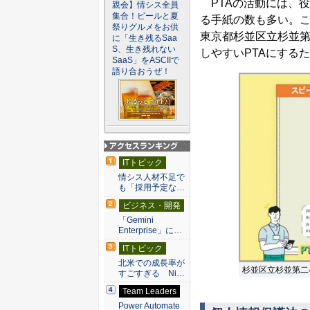
PTAの活動には、
親会】情シス全員
集合！ビールと夏
る手紙の数も多い。こ
祭りグルメをお供
東京都杉並区立杉並第
に「生き残るSaa
S、生き残れない
しやすいPTAにするた
SaaS」をASCIIで
語り合おうぜ！
アクセスランキン
ITトピック
グ
情シス人材不足で
も「採用予定な…
ビジネス・開発
「Gemini
Enterprise」に…
ITトピック
北米での成長率が
杉並区立杉並第二小
すごすぎる Ni…
Team Leaders
Power Automate