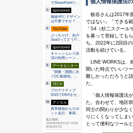
個人情報保護法の適
でSharePointリ…
sponsored
栃谷さんは2017年
無線APにデザイン
ではない」「できる範
は不要ですか？…
「S4（杉二スクール
YouTube
ぶっちゃけ、あの
を募って登録しても
SaaSってどう!?…
ち、2022年に2回目
sponsored
活動を続けている。
キャッシュレス決
済の利用シーン…
LINE WORKS
データセンター
聞いた時点でいいツ
「関東・関西に次
難しかっただろうと
ぐDC集積地」…
た。
TECH
プロテクティブ
「個人情報保護法が
DNSでDNSをセ…
た。合わせて、地区
デジタル
異常検知からロボ
同士の関わりが少な
ット走行、車両…
りにくくなってしまい
集計期間：
とって便利なツールとし
2026年08月01日~2026
年08月07日