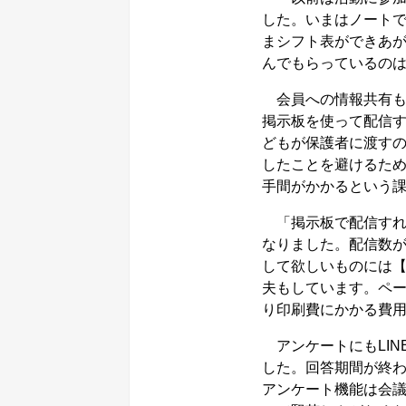
した。いまはノート
まシフト表ができあ
んでもらっているの
会員への情報共有も
掲示板を使って配信す
どもが保護者に渡す
したことを避けるた
手間がかかるという
「掲示板で配信すれ
なりました。配信数
して欲しいものには
夫もしています。ペ
り印刷費にかかる費用
アンケートにもLIN
した。回答期間が終
アンケート機能は会