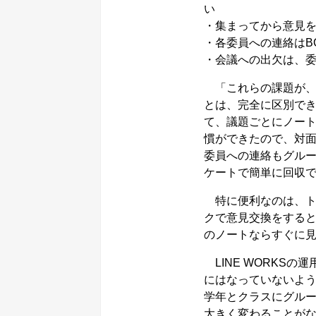
い
・集まってから意見
・各委員への連絡はB
・会議への出欠は、
「これらの課題が、LI
とは、完全に区別で
て、議題ごとにノート
慣ができたので、対
委員への連絡もグル
ケートで簡単に回収
特に便利なのは、ト
クで意見交換をする
のノートならすぐに
LINE WORKS
にはなっていないよ
学年とクラスにグル
大きく変わることが