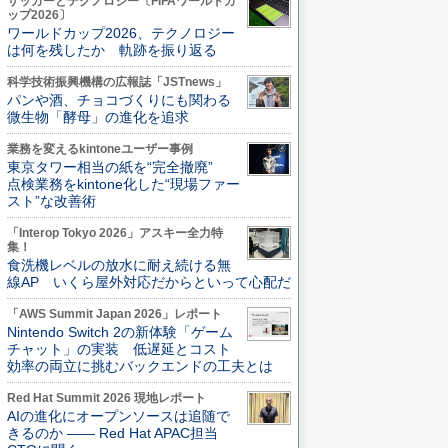
サッカーとテクノロジー〔FIFAワールドカ
ップ2026〕
ワールドカップ2026、テクノロジー
は何を残したか 軌跡を振り返る
科学技術振興機構の広報誌「JSTnews」
パンや酒、チョコづくりにも関わる
微生物「酵母」の進化を追求
業務を変えるkintoneユーザー事例
東京タワー相当の紙を“完全撤廃”
点検業務をkintone化した“現場ファー
スト”な改善術
「Interop Tokyo 2026」アスキー全力特
集！
食洗機レベルの放水に耐え続ける無
線AP いくら屋外対応だからといって心配だ
「AWS Summit Japan 2026」レポート
Nintendo Switch 2の新体験「ゲーム
チャット」の実装 低遅延とコスト
効率の両立に挑むバックエンドの工夫とは
Red Hat Summit 2026 現地レポート
AIの進化にオープンソースは追随で
きるのか ―― Red Hat APAC担当