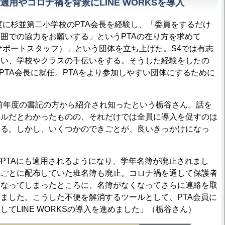
用やコロナ禍を背景にLINE WORKSを導入
度に杉並第二小学校のPTA会長を経験し、「委員をするだけ
囲での協力をお願いする」というPTAの在り方を求めて
サポートスタッフ）」という団体を立ち上げた。S4では有志
らい、学校やクラスの手伝いをする。そうした経験をしたの
のPTA会長に就任。PTAをより参加しやすい団体にするために
は、前年度の書記の方から紹介され知ったという栃谷さん。話を
ールだとわかったものの、それだけでは全員に導入を促すのは
語る。しかし、いくつかのできごとが、良いきっかけになっ
PTAにも適用されるようになり、学年名簿が廃止されまし
班ごとに配布していた班名簿も廃止。コロナ禍を通して保護者
くなってしまったところに、名簿がなくなってさらに連絡を取
ました。こうした不便を解消するツールとして、PTA会員に
てLINE WORKSの導入を進めました」（栃谷さん）