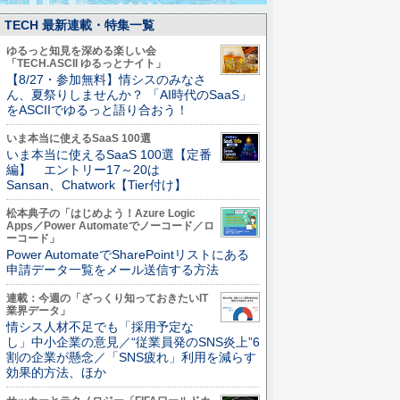
TECH 最新連載・特集一覧
ゆるっと知見を深める楽しい会
「TECH.ASCII ゆるっとナイト」
【8/27・参加無料】情シスのみなさ
ん、夏祭りしませんか？ 「AI時代のSaaS」
をASCIIでゆるっと語り合おう！
いま本当に使えるSaaS 100選
いま本当に使えるSaaS 100選【定番
編】 エントリー17～20は
Sansan、Chatwork【Tier付け】
松本典子の「はじめよう！Azure Logic
Apps／Power Automateでノーコード／ロ
ーコード」
Power AutomateでSharePointリストにある
申請データ一覧をメール送信する方法
連載：今週の「ざっくり知っておきたいIT
業界データ」
情シス人材不足でも「採用予定な
し」中小企業の意見／“従業員発のSNS炎上”6
割の企業が懸念／「SNS疲れ」利用を減らす
効果的方法、ほか