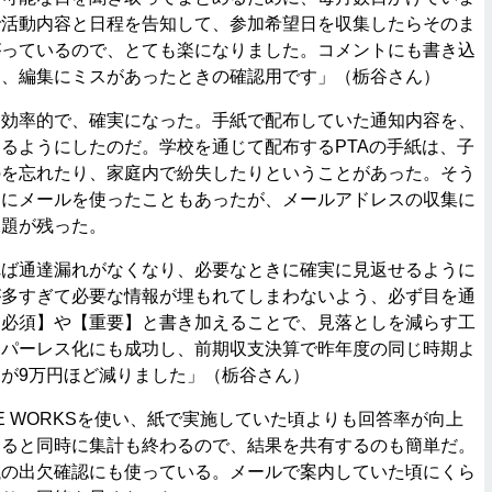
で活動内容と日程を告知して、参加希望日を収集したらそのま
がっているので、とても楽になりました。コメントにも書き込
は、編集にミスがあったときの確認用です」（栃谷さん）
効率的で、確実になった。手紙で配布していた通知内容を、
るようにしたのだ。学校を通じて配布するPTAの手紙は、子
のを忘れたり、家庭内で紛失したりということがあった。そう
めにメールを使ったこともあったが、メールアドレスの収集に
課題が残った。
ば通達漏れがなくなり、必要なときに確実に見返せるように
が多すぎて必要な情報が埋もれてしまわないよう、必ず目を通
【必須】や【重要】と書き加えることで、見落としを減らす工
ーパーレス化にも成功し、前期収支決算で昨年度の同じ時期よ
が9万円ほど減りました」（栃谷さん）
E WORKSを使い、紙で実施していた頃よりも回答率が向上
わると同時に集計も終わるので、結果を共有するのも簡単だ。
議の出欠確認にも使っている。メールで案内していた頃にくら