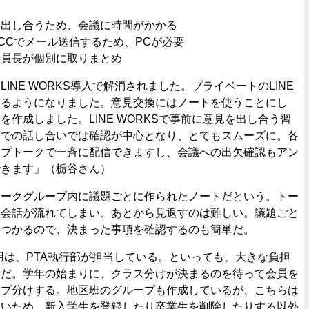
を出し合うため、会議に時間がかかる
CCでメール送信するため、PCが必要
委員長が個別に取りまとめ
NE WORKS導入で解消されました。プライベートのLINE
きるようになりました。意見交換にはノートを使うことにし
を作成しました。LINE WORKSで事前に意見を出し合う習
面での話し合いでは確認が中心となり、とてもスムーズに。各
ープトークで一斉に配信できますし、会議への出欠確認もアン
できます」（栃谷さん）
ークグループ内に議題ごとに作られたノートだという。トー
と会話が流れてしまい、あとから見返すのは難しい。議題ごと
見つかるので、決まった事項を確認するのも簡単だ。
の運用は、PTA執行部が担当している。といっても、大きな負担
うだ。学年の始まりに、クラス分けが決まるのを待って会員を
ープ分けする。地区班のグループも作成しているが、こちらは
ないため、新入学生を登録したり卒業生を削除したりする以外