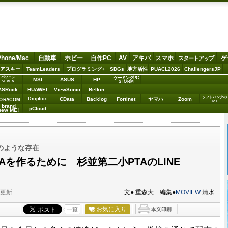
Phone/Mac
自動車
ホビー
自作PC
AV
アキバ
スマホ
ゲ
スタートアップ
アスキー
TeamLeaders
プログラミング+
SDGs
地方活性
PUACL2026
ChallengersJP
パソコン
ゲーミングPC
MSI
ASUS
HP
STORM
SEVEN
ASRock
HUAWEI
ViewSonic
Belkin
ソフトバンクの
Dropbox
CData
Backlog
Fortinet
ヤマハ
Zoom
ORACOM
IoT
brand
pCloud
new ME!
のような存在
Aを作るために 杉並第二小PTAのLINE
分更新
文● 重森大 編集●
MOVIEW
清水
お気に入り
一覧