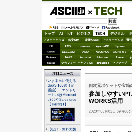
ASCII.jp
TECH
トップ
AI
IoT
ビジネス
TECH
デジタル
i
アスキーキッズ
格安SIM
家電ASCII
アスキーグルメ
週刊
FMV
mouse
iiyamaPC
Sycom
PC
ELECOM
AMD
ASUS ROG
Digital
GIGABYTE
JAWS
Acrobat
kintone
Azure
Business
S
JAPANNEXT
マカフィー
キヤノンMJ
ソフマップ
Special
注目ニュース
いま本当に使える
四次元ポケットや宝箱
SaaS 100選【定
番編】 エントリ
参加しやすいPT
ー1～4はMicrosof
WORKS活用
t 365やSalesforce
【Tier付け】
2023年03月01日 09時00
【8/27・無料大懇