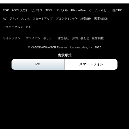
TOP
ASCII倶楽部
ビジネス
TECH
デジタル
iPhone/Mac
ゲーム・ホビー
自作PC
AV
アキバ
スマホ
スタートアップ
プログラミング+
格安SIM
家電ASCII
アスキーグルメ
IoT
サイトポリシー
プライバシーポリシー
運営会社
お問い合わせ
広告掲載
© KADOKAWA ASCII Research Laboratories, Inc.
2026
表示形式
PC
スマートフォン