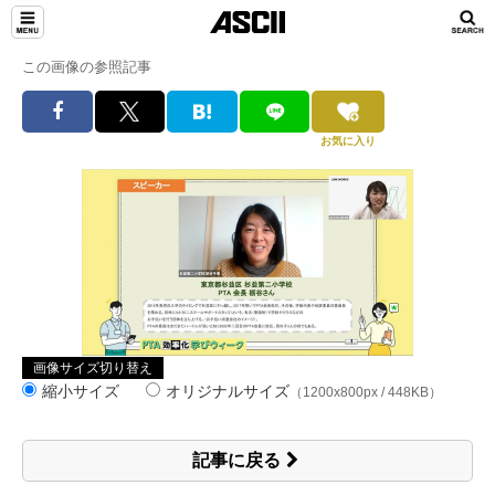
この画像の参照記事
お気に入り
画像サイズ切り替え
縮小サイズ
オリジナルサイズ
（1200x800px / 448KB）
記事に戻る