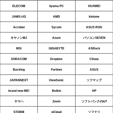
ELECOM
iiyama PC
HUAWEI
JAWS-UG
AMD
kintone
Acrobat
Sycom
ASUS ROG
キヤノンMJ
Azure
パソコンSEVEN
MSI
GIGABYTE
ASRock
SORACOM
Dropbox
CData
Backlog
Fortinet
ASUS
JAPANNEXT
ViewSonic
ソフマップ
brand new ME!
Belkin
HP
ヤマハ
Zoom
ソフトバンクのIoT
STORM
pCloud
ソフクリ