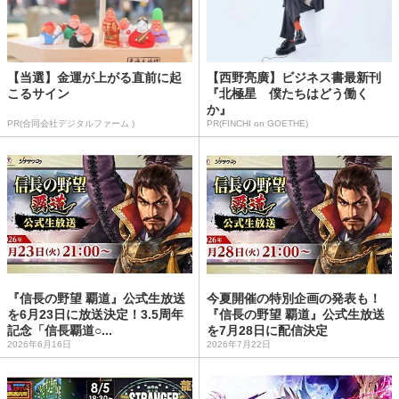
【当選】金運が上がる直前に起
【西野亮廣】ビジネス書最新刊
こるサイン
『北極星 僕たちはどう働く
か』
PR(合同会社デジタルファーム )
PR(FINCHI on GOETHE)
『信長の野望 覇道』公式生放送
今夏開催の特別企画の発表も！
を6月23日に放送決定！3.5周年
『信長の野望 覇道』公式生放送
記念「信長覇道○...
を7月28日に配信決定
2026年6月16日
2026年7月22日