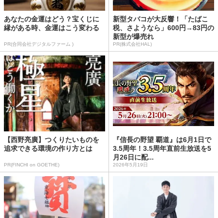
あなたの金運はどう？宝くじに
新型タバコが大反響！「たばこ
縁がある時、金運はこう変わる
税、さようなら」600円→83円の
新型が爆売れ
PR(合同会社デジタルファーム )
PR(株式会社HAL)
【西野亮廣】つくりたいものを
『信長の野望 覇道』は6月1日で
追求できる環境の作り方とは
3.5周年！3.5周年直前生放送を5
月26日に配...
PR(FINCHI on GOETHE)
2026年5月19日