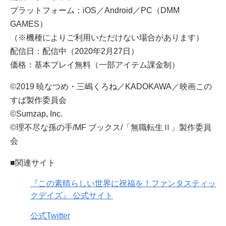
プラットフォーム：iOS／Android／PC（DMM
GAMES）
（※機種によりご利用いただけない場合があります）
配信日：配信中（2020年2月27日）
価格：基本プレイ無料（一部アイテム課金制）
©2019 暁なつめ・三嶋くろね／KADOKAWA／映画この
すば製作委員会
©Sumzap, Inc.
©理不尽な孫の手/MF ブックス/「無職転生Ⅱ」製作委員
会
■関連サイト
『この素晴らしい世界に祝福を！ファンタスティッ
クデイズ』 公式サイト
公式Twitter