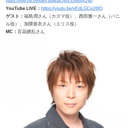
https://live.nicovideo.jp/watch/lv339844290
YouTube LIVE：
https://youtu.be/yEdLGCe26fQ
ゲスト：
福島潤さん（カズマ役）、西田雅一さん（バニ
ル役）、加隈亜衣さん（エリス役）
MC：
百花繚乱さん