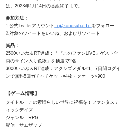
は、2023年1月14日の番組終了まで。
参加方法：
1.公式Twitterアカウント
（@konosubafd）
をフォロー
2.対象のツイートをいいね、およびリツイート
賞品：
2500いいね＆RT達成：「『このファンLIVE』ゲスト全
員のサイン入り色紙」を抽選で2名
3000いいね＆RT達成：アクシズメダル×1、7日間ログイ
ンで無料5回ガチャチケット×4枚・クオーツ×900
【ゲーム情報】
タイトル：この素晴らしい世界に祝福を！ファンタステ
ィックデイズ
ジャンル：RPG
配信：サムザップ