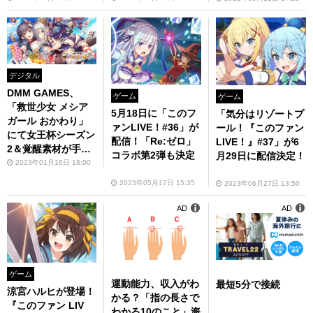
が開催
デジタル
DMM GAMES、
ゲーム
ゲーム
「救世少女 メシア
5月18日に「このフ
「気分はリゾートプ
ガール おかわり」
ァンLIVE！#36」が
ール！『このファン
にて女王杯シーズン
配信！「Re:ゼロ」
LIVE！』#37」が6
2＆覚醒素材が手に
コラボ第2弾も決定
月29日に配信決定！
入る「コムギの収穫
2023年01月16日 18:00
クエスト」開始！
2023年05月17日 15:35
2023年06月27日 13:50
AD
AD
ゲーム
運動能力、収入がわ
最短5分で接続
涼宮ハルヒが登場！
かる？「指の長さで
『このファン LIV
わかる10のこと」海