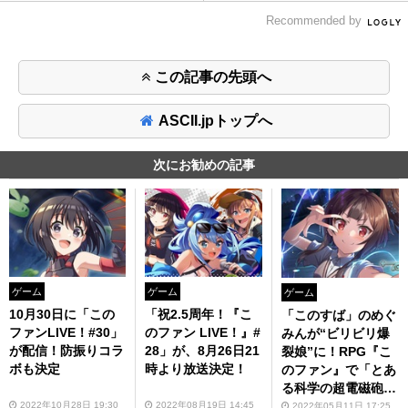
Recommended by
この記事の先頭へ
ASCII.jpトップへ
次にお勧めの記事
ゲーム
ゲーム
ゲーム
10月30日に「この
「祝2.5周年！『こ
「このすば」のめぐ
ファンLIVE！#30」
のファン LIVE！』#
みんが“ビリビリ爆
が配信！防振りコラ
28」が、8月26日21
裂娘”に！RPG『こ
ボも決定
時より放送決定！
のファン』で「とあ
る科学の超電磁砲
T」とのコラボ企画
2022年10月28日 19:30
2022年08月19日 14:45
2022年05月11日 17:25